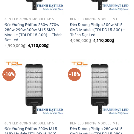
ĐÈN LED ĐƯỜNG MODULE M15
ĐÈN LED ĐƯỜNG MODULE M15
Đèn Đường Philips 260w 270w
Đèn Đường Philips 300w M15
280w 290w 300w M15 SMD
SMD Module (TDLDD15-300) –
Module (TDLDD15-300) – Thành
Thành Đạt Led
Đạt Led
Giá
Giá
4,990,000
₫
4,110,000
₫
gốc
hiện
Giá
Giá
4,990,000
₫
4,110,000
₫
là:
tại
gốc
hiện
4,990,000₫.
là:
là:
tại
4,110,000₫
4,990,000₫.
là:
4,110,000₫.
-18%
-18%
ĐÈN LED ĐƯỜNG MODULE M15
ĐÈN LED ĐƯỜNG MODULE M15
Đèn Đường Philips 290w M15
Đèn Đường Philips 280w M15
SMD Module (TDLDD15-290) –
SMD Module (TDLDD15-280) –