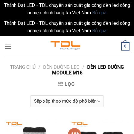
Thành Đạt LED - TDL chuyên sản xuất gia công đèn led công
nghiệp chính hãng tại Việt Nam
Bỏ qua
Thành Đạt LED - TDL chuyên sản xuất gia công đèn led công
nghiệp chính hãng tại Việt Nam
Bỏ qua
Skip
0
to
content
TRANG CHỦ
/
ĐÈN ĐƯỜNG LED
/
ĐÈN LED ĐƯỜNG
MODULE M15
LỌC