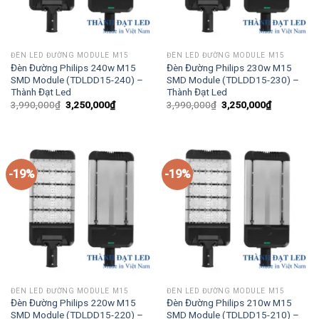
ĐÈN LED ĐƯỜNG MODULE M15
ĐÈN LED ĐƯỜNG MODULE M15
Đèn Đường Philips 240w M15
Đèn Đường Philips 230w M15
SMD Module (TDLDD15-240) –
SMD Module (TDLDD15-230) –
Thành Đạt Led
Thành Đạt Led
Giá
Giá
Giá
Giá
3,990,000
₫
3,250,000
₫
3,990,000
₫
3,250,000
₫
gốc
hiện
gốc
hiện
là:
tại
là:
tại
3,990,000₫.
là:
3,990,000₫.
là:
3,250,000₫.
3,250,000₫
-19%
-19%
ĐÈN LED ĐƯỜNG MODULE M15
ĐÈN LED ĐƯỜNG MODULE M15
Đèn Đường Philips 220w M15
Đèn Đường Philips 210w M15
SMD Module (TDLDD15-220) –
SMD Module (TDLDD15-210) –