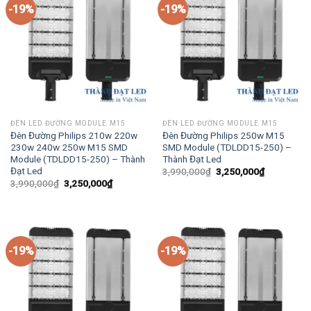
-19%
-19%
ĐÈN LED ĐƯỜNG MODULE M15
ĐÈN LED ĐƯỜNG MODULE M15
Đèn Đường Philips 210w 220w
Đèn Đường Philips 250w M15
230w 240w 250w M15 SMD
SMD Module (TDLDD15-250) –
Module (TDLDD15-250) – Thành
Thành Đạt Led
Đạt Led
Giá
Giá
3,990,000
₫
3,250,000
₫
gốc
hiện
Giá
Giá
3,990,000
₫
3,250,000
₫
là:
tại
gốc
hiện
3,990,000₫.
là:
là:
tại
3,250,000₫
3,990,000₫.
là:
3,250,000₫.
-19%
-19%