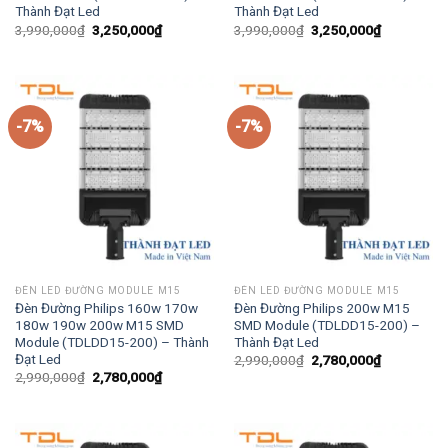
Thành Đạt Led
Thành Đạt Led
Giá
Giá
Giá
Giá
3,990,000
₫
3,250,000
₫
3,990,000
₫
3,250,000
₫
gốc
hiện
gốc
hiện
là:
tại
là:
tại
3,990,000₫.
là:
3,990,000₫.
là:
3,250,000₫.
3,250,000₫
-7%
-7%
ĐÈN LED ĐƯỜNG MODULE M15
ĐÈN LED ĐƯỜNG MODULE M15
Đèn Đường Philips 160w 170w
Đèn Đường Philips 200w M15
180w 190w 200w M15 SMD
SMD Module (TDLDD15-200) –
Module (TDLDD15-200) – Thành
Thành Đạt Led
Đạt Led
Giá
Giá
2,990,000
₫
2,780,000
₫
gốc
hiện
Giá
Giá
2,990,000
₫
2,780,000
₫
là:
tại
gốc
hiện
2,990,000₫.
là:
là:
tại
2,780,000₫
2,990,000₫.
là:
2,780,000₫.