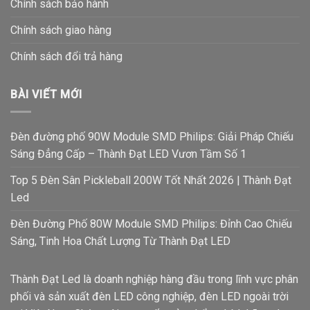
Chính sách bảo hành
những hãng hàng đầu trong lĩnh vực chiếu sáng.
Chính sách giao hàng
Bộ phận tản nhiệt của đèn LED :
được làm từ những
Chính sách đổi trả hàng
link kiện tốt nhất, đảm bảo quy cách tiêu chuẩn.
Vỏ đèn:
Thân vỏ đèn led phải được làm bằng những
BÀI VIẾT MỚI
hợp kim nhôm chuyên dụng. Thấu kính cường lực bảo
vệ chip led khỏi các tác động từ môi trường bên ngoài.
Đèn đường phố 90W Module SMD Philips: Giải Pháp Chiếu
Sáng Đẳng Cấp – Thành Đạt LED Vươn Tầm Số 1
Ứng dụng của đèn đường led module M15
chiếu sáng ngoài trời
Top 5 Đèn Sân Pickleball 200W Tốt Nhất 2026 | Thành Đạt
Led
Ánh sáng của đèn có độ phủ 90 – 100m2, phù hợp
chiếu đường phố có lòng đường rộng khoảng 12 đến 14
Đèn Đường Phố 80W Module SMD Philips: Đỉnh Cao Chiếu
mét.
Sáng, Tinh Hoa Chất Lượng Từ Thành Đạt LED
Ứng dụng chiếu sáng đường phố, đường làng, thôn
xóm…
Thành Đạt Led là doanh nghiệp hàng đầu trong lĩnh vực phân
phối và sản xuất đèn LED công nghiệp, đèn LED ngoài trời
Ứng dụng chiếu sáng đường nội khu ở các khu đô thị,