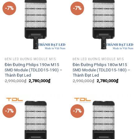
-7%
-7%
ĐÈN LED ĐƯỜNG MODULE M15
ĐÈN LED ĐƯỜNG MODULE M15
Đèn Đường Philips 190w M15
Đèn Đường Philips 180w M15
SMD Module (TDLDD15-190) –
SMD Module (TDLDD15-180) –
Thành Đạt Led
Thành Đạt Led
Giá
Giá
Giá
Giá
2,990,000
₫
2,780,000
₫
2,990,000
₫
2,780,000
₫
gốc
hiện
gốc
hiện
là:
tại
là:
tại
2,990,000₫.
là:
2,990,000₫.
là:
2,780,000₫.
2,780,000₫
-7%
-7%