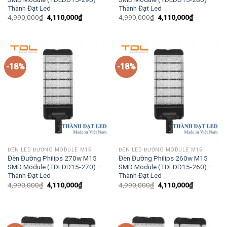
Thành Đạt Led
Thành Đạt Led
Giá
Giá
Giá
Giá
4,990,000
₫
4,110,000
₫
4,990,000
₫
4,110,000
₫
gốc
hiện
gốc
hiện
là:
tại
là:
tại
4,990,000₫.
là:
4,990,000₫.
là:
4,110,000₫.
4,110,000₫
-18%
-18%
ĐÈN LED ĐƯỜNG MODULE M15
ĐÈN LED ĐƯỜNG MODULE M15
Đèn Đường Philips 270w M15
Đèn Đường Philips 260w M15
SMD Module (TDLDD15-270) –
SMD Module (TDLDD15-260) –
Thành Đạt Led
Thành Đạt Led
Giá
Giá
Giá
Giá
4,990,000
₫
4,110,000
₫
4,990,000
₫
4,110,000
₫
gốc
hiện
gốc
hiện
là:
tại
là:
tại
4,990,000₫.
là:
4,990,000₫.
là:
4,110,000₫.
4,110,000₫