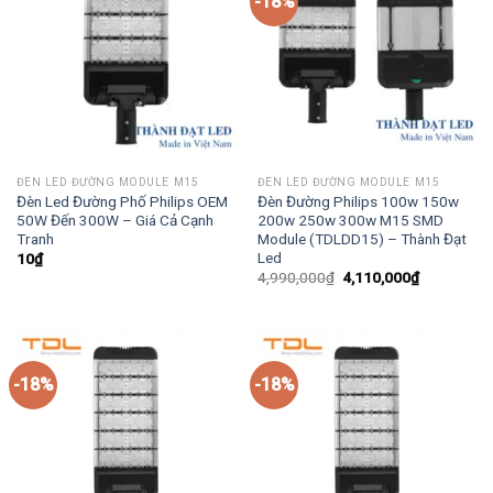
-18%
ĐÈN LED ĐƯỜNG MODULE M15
ĐÈN LED ĐƯỜNG MODULE M15
Đèn Led Đường Phố Philips OEM
Đèn Đường Philips 100w 150w
50W Đến 300W – Giá Cả Cạnh
200w 250w 300w M15 SMD
Tranh
Module (TDLDD15) – Thành Đạt
Led
10
₫
Giá
Giá
4,990,000
₫
4,110,000
₫
gốc
hiện
là:
tại
4,990,000₫.
là:
4,110,000₫
-18%
-18%