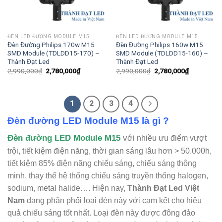
ĐÈN LED ĐƯỜNG MODULE M15
ĐÈN LED ĐƯỜNG MODULE M15
Đèn Đường Philips 170w M15
Đèn Đường Philips 160w M15
SMD Module (TDLDD15-170) –
SMD Module (TDLDD15-160) –
Thành Đạt Led
Thành Đạt Led
Giá
Giá
Giá
Giá
2,990,000
₫
2,780,000
₫
2,990,000
₫
2,780,000
₫
gốc
hiện
gốc
hiện
là:
tại
là:
tại
2,990,000₫.
là:
2,990,000₫.
là:
2,780,000₫.
2,780,000₫
1
2
3
4
Đèn đường LED Module M15 là gì ?
Đèn đường LED Module M15
v
ới nhiều ưu điểm vượt
trội, tiết kiệm điện năng, thời gian sáng lâu hơn > 50.000h,
tiết kiệm 85% điện năng chiếu sáng, chiếu sáng thông
minh, thay thế hệ thống chiếu sáng truyền thống halogen,
sodium, metal halide…. Hiện nay,
Thành Đạt Led
Việt
Nam
đang phân phối loại đèn này với cam kết cho hiệu
quả chiếu sáng tốt nhất. Loại đèn này được đông đảo