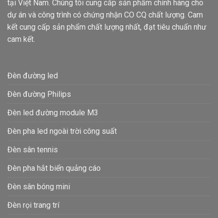
tại Việt Nam. Chúng tôi cung cấp sản phẩm chính hãng cho
khu chung cư
dự án và công trình có chứng nhận CO CQ chất lượng. Cam
Ứng dụng chiếu sáng lối đi cho các kho bãi, nhà
kết cung cấp sản phẩm chất lượng nhất, đạt tiêu chuẩn như
xưởng, nhà máy, xí nghiệp
cam kết.
Ứng dụng chiếu sáng đường đi, ngõ ngách, khu phố…
Ứng dụng chiếu sáng cầu vượt, khu vui chơi…..
Đèn đường led
Các mẫu công suất của đèn đường led
Đèn đường Philips
module M15
Đèn led đường module M3
1. Đèn đường phố M15 60w 70w 80w 90w 100w
Đèn pha led ngoài trời công suất
Đèn đường sử dụng công nghệ LED tiên tiến, hiện đại
nhờ vậy mà khả năng tiết kiệm điện cũng được tăng
Đèn sân tennis
thêm đáng kể.
Đèn pha hắt biển quảng cáo
ới độ hoàn màu CRI>80 giúp ánh sáng phát ra trung
V
Đèn sân bóng mini
thực hơn, chống lóa mỏi mắt giúp người đi đường an
toàn hơn khi đang di chuyển.
Đèn rọi trang trí