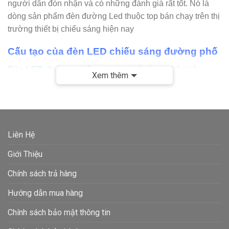
người dân đón nhận và có những đánh giá rất tốt. Nó là
dòng sản phẩm đèn đường Led thuộc top bán chạy trên thị
trường thiết bị chiếu sáng hiện nay
Cấu tạo của đèn LED chiếu sáng đường phố
Đèn LED đường phố module M15
gồm 4 bộ phận
Xem thêm
chính :
chip LED, nguồn LED, bộ phận tản nhiệt và vỏ
đèn.
Chip LED :
SMD Philips Inside 3030 là loại SMD LED.
Loại chip LED này có ưu điểm như khả năng tản nhiệt
Liên Hệ
tốt, hiệu suất phát quang cao, tuổi thọ lâu dài. Trong
Giới Thiệu
lĩnh vực chiếu sáng giao thông công cộng cần sử dụng
bộ đèn công suất cao nhưng độ chói thấp thì loại chip
Chính sách trả hàng
LED này là vô cùng phù hợp.
Hướng dẫn mua hàng
Nguồn LED :
DONE / Philips – Nguồn của đèn đường
Chính sách bảo mật thông tin
OEM Philips M12 đến từ hãng Philips – một trong