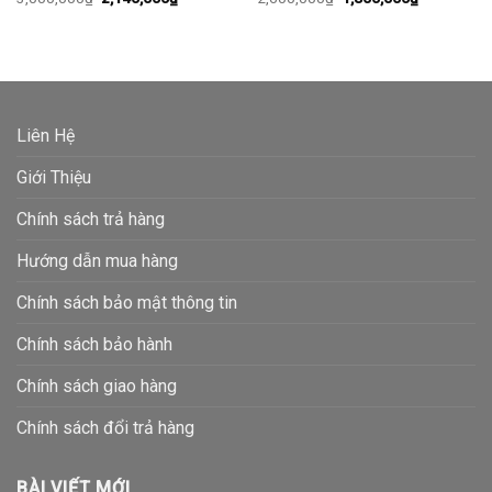
gốc
hiện
gốc
hiện
là:
tại
là:
tại
0₫.
3,000,000₫.
là:
2,600,000₫.
là:
2,140,000₫.
1,800,000₫
Liên Hệ
Giới Thiệu
Chính sách trả hàng
Hướng dẫn mua hàng
Chính sách bảo mật thông tin
Chính sách bảo hành
Chính sách giao hàng
Chính sách đổi trả hàng
BÀI VIẾT MỚI