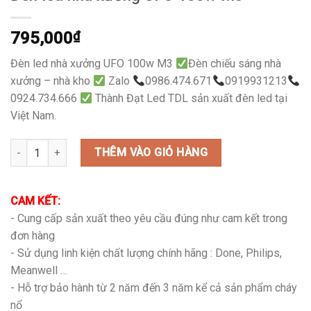
795,000
₫
Đèn led nhà xưởng UFO 100w M3
Đèn chiếu sáng nhà
xưởng – nhà kho
Zalo
0986.474.671
0919931213
0924.734.666
Thành Đạt Led TDL sản xuất đèn led tại
Việt Nam.
Đèn led nhà xưởng UFO 100w M3 số lượng
THÊM VÀO GIỎ HÀNG
CAM KẾT:
- Cung cấp sản xuất theo yêu cầu đúng như cam kết trong
đơn hàng
- Sử dụng linh kiện chất lượng chính hãng : Done, Philips,
Meanwell …
- Hỗ trợ bảo hành từ 2 năm đến 3 năm kể cả sản phẩm cháy
nổ