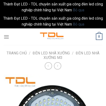
Thành Đạt LED - TDL chuyên sản xuất gia công đèn led công
nghiệp chính hãng tại Việt Nam
Bỏ qua
Thành Đạt LED - TDL chuyên sản xuất gia công đèn led công
nghiệp chính hãng tại Việt Nam
Bỏ qua
Skip
0
to
content
TRANG CHỦ
/
ĐÈN LED NHÀ XƯỞNG
/
ĐÈN LED NHÀ
XƯỞNG M3