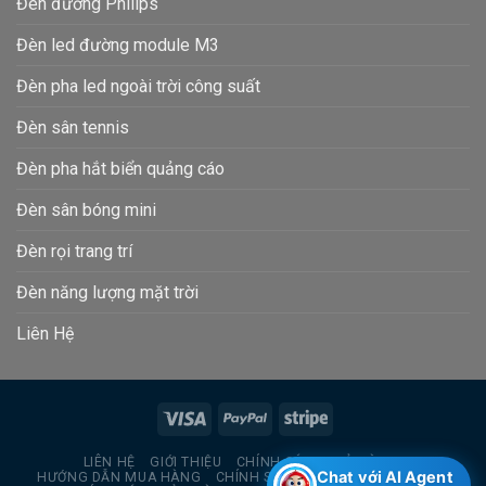
Đèn đường Philips
Đèn led đường module M3
Đèn pha led ngoài trời công suất
Đèn sân tennis
Đèn pha hắt biển quảng cáo
Đèn sân bóng mini
Đèn rọi trang trí
Đèn năng lượng mặt trời
Liên Hệ
LIÊN HỆ
GIỚI THIỆU
CHÍNH SÁCH TRẢ HÀNG
Chat với AI Agent
HƯỚNG DẪN MUA HÀNG
CHÍNH SÁCH BẢO MẬT THÔNG TIN