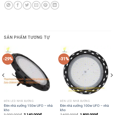
SẢN PHẨM TƯƠNG TỰ
-29%
-31%
ĐÈN LED NHÀ XƯỞNG
ĐÈN LED NHÀ XƯỞNG
Đèn nhà xưởng 150w UFO – nhà
Đèn nhà xưởng 100w UFO – nhà
kho
kho
Giá
Giá
Giá
Giá
3,000,000
₫
2,140,000
₫
2,600,000
₫
1,800,000
₫