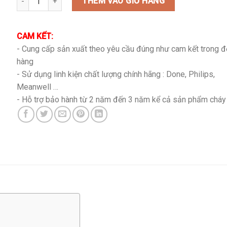
là:
tại
THÊM VÀO GIỎ HÀNG
890,000₫.
là:
760,000₫.
CAM KẾT:
- Cung cấp sản xuất theo yêu cầu đúng như cam kết trong 
hàng
- Sử dụng linh kiện chất lượng chính hãng : Done, Philips,
Meanwell …
- Hỗ trợ bảo hành từ 2 năm đến 3 năm kể cả sản phẩm cháy