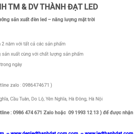
H TM & DV THÀNH ĐẠT LED
ưởng sản xuất đèn led – năng lượng mặt trời
2 năm với tất cả các sản phẩm
g sản xuất cùng với chất lượng sản phẩm
 trong ngày
tline zalo : 0986474671 )
ĩa, Cầu Tuân, Do Lộ, Yên Nghĩa, Hà Đông, Hà Nội
line : 0986 474 671 Zalo hoặc 09 1993 12 13 ) để được nhận
om
–
www.denledthanhdat.com.com
–
www.ledthanhdat.com