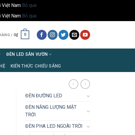
i Việt Nam
Bỏ qua
i Việt Nam
Bỏ qua
0
HÀNG /
0
₫
ĐÈN LED SÂN VƯỜN
 HỆ
KIẾN THỨC CHIẾU SÁNG
ĐÈN ĐƯỜNG LED
ĐÈN NĂNG LƯỢNG MẶT
TRỜI
ĐÈN PHA LED NGOÀI TRỜI