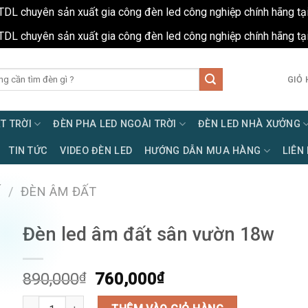
TDL chuyên sản xuất gia công đèn led công nghiệp chính hãng tạ
TDL chuyên sản xuất gia công đèn led công nghiệp chính hãng tạ
GIỎ 
T TRỜI
ĐÈN PHA LED NGOÀI TRỜI
ĐÈN LED NHÀ XƯỞNG
TIN TỨC
VIDEO ĐÈN LED
HƯỚNG DẪN MUA HÀNG
LIÊN
Í
/
ĐÈN ÂM ĐẤT
Đèn led âm đất sân vườn 18w
Giá
Giá
890,000
₫
760,000
₫
gốc
hiện
Đèn led âm đất sân vườn 18w số lượng