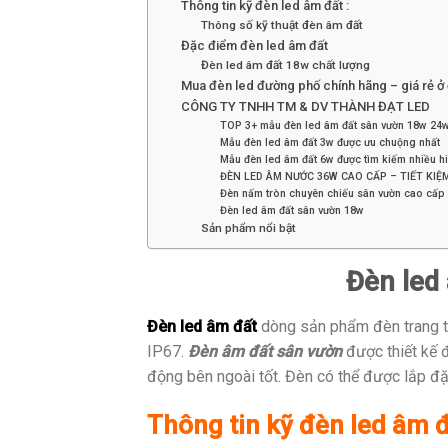
Thông tin kỹ đèn led âm đất :
Thông số kỹ thuật đèn âm đất
Đặc điểm đèn led âm đất
Đèn led âm đất 18w chất lượng
Mua đèn led đường phố chính hãng – giá rẻ ở
CÔNG TY TNHH TM & DV THÀNH ĐẠT LED
TOP 3+ mẫu đèn led âm đất sân vườn 18w 24
Mẫu đèn led âm đất 3w được ưu chuộng nhất
Mẫu đèn led âm đất 6w được tìm kiếm nhiều h
ĐÈN LED ÂM NƯỚC 36W CAO CẤP – TIẾT KIỆ
Đèn nấm tròn chuyên chiếu sân vườn cao cấp
Đèn led âm đất sân vườn 18w
Sản phẩm nổi bật
Đèn led
Đèn led âm đất
dòng sản phẩm đèn trang tr
IP67.
Đèn âm đất sân vườn
được thiết kế 
động bên ngoài tốt. Đèn có thể được lắp đặt 
Thông tin kỹ đèn led âm đ