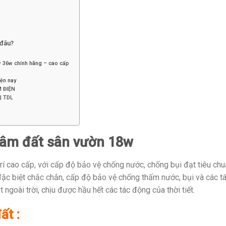
 đâu?
w 36w chính hãng – cao cấp
iện nay
M ĐIỆN
 | TDL
 âm đất sân vườn 18w
í cao cấp, với cấp độ bảo vệ chống nước, chống bụi đạt tiêu ch
đặc biệt chắc chắn, cấp độ bảo vệ chống thấm nước, bụi và các t
ngoài trời, chịu được hầu hết các tác động của thời tiết.
ất :