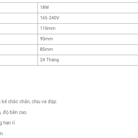
18W
165-240V
110mm
95mm
85mm
24 Tháng
kế chắc chắn, chịu va đập.
, độ bền cao.
han rỉ.
m.