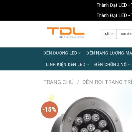
Thành Đạt LED - 
Thành Đạt LED - 
Skip
to
Tìm
kiếm:
content
ĐÈN ĐƯỜNG LED
ĐÈN NĂNG LƯỢNG MẶ
LINH KIỆN ĐÈN LED
ĐÈN CHỐNG NỔ
TRANG CHỦ
/
ĐÈN RỌI TRANG TR
-15%