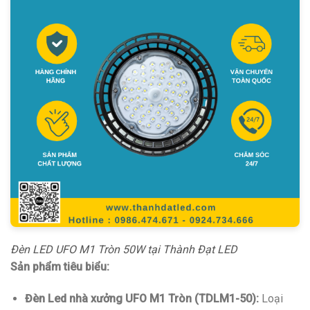
Đèn LED UFO M1 Tròn 50W tại Thành Đạt LED
Sản phẩm tiêu biểu:
Đèn Led nhà xưởng UFO M1 Tròn (TDLM1-50):
Loại