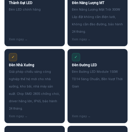
Thành Đạt LED
Đèn Năng Lượng MT
Đèn LED chính hãng
Đèn Năng Lượng Mặt Trời 300W
Lắp đặt không cần điện lưới,
không cần đào đường, bảo hành
24 tháng.
✓
✓
Đèn Nhà Xưởng
Đèn Đường LED
Giải pháp chiếu sáng công
Đèn Đường LED Module 150W
nghiệp thế hệ mới cho nhà
TD14 Sáng Chuẩn, Bền Vượt Thời
xưởng, kho bãi, nhà máy sản
Gian
xuất. Chip SMD 2835 chống chói,
driver hãng lớn, IP65, bảo hành
24 tháng.