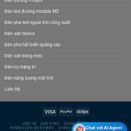
Đèn đường Philips
Đèn led đường module M3
Đèn pha led ngoài trời công suất
Đèn sân tennis
Đèn pha hắt biển quảng cáo
Đèn sân bóng mini
Đèn rọi trang trí
Đèn năng lượng mặt trời
Liên Hệ
LIÊN HỆ
GIỚI THIỆU
CHÍNH SÁCH TRẢ HÀNG
Chat với AI Agent
HƯỚNG DẪN MUA HÀNG
CHÍNH SÁCH BẢO MẬT THÔNG TIN