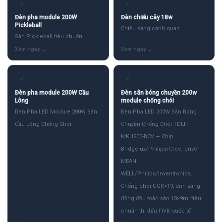
✓
✓
Đèn pha module 200W
Đèn chiếu cây 18w
Pickleball
Chiếu sáng cảnh quan
Sân Pickleball tiêu chuẩn
✓
✓
Đèn pha module 200W Cầu
Đèn sân bóng chuyền 200w
Lông
module chống chói
Đèn Pha LED Module 200W Sân
Đèn Pha LED 200W Sân Bóng
Cầu Lông Chống Chói
Chuyền Chống Chói TDLF-
MKH200-BCV — Chip
Bridgelux/Philips/Cree, driver
MEAN
WELL/Philips/Inventronics.
Chống chói UGR<19, ánh sáng
đồng đều toàn sân 18×9m, tiêu
chuẩn thi đấu FIVB quốc tế