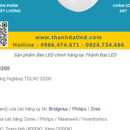
Sản phẩm đèn LED chính hãng tại Thành Đạt LED
D200
ưởng Highbay TDLXC-D200
rd) của các hãng uy tín:
Bridgelux
/
Philips
/
Cree
ủa các hãng: Done / Philips / Meanwell / Inventronics
), Trung tính (4000K), Vàng (3000K)