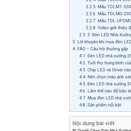
2.2.5.
Mẫu TDLM1-200
2.2.6.
Mẫu TDLMG-20
2.2.7.
Mẫu TDL-UFOM3
2.2.8.
Video giới thiệu
2.3.
3. Đèn LED Nhà Xưởng
3.
Lời khuyên khi mua đèn L
4.
FAQ – Câu hỏi thường gặp
4.1.
Đèn LED nhà xưởng 200
4.2.
Tuổi thọ trung bình c
4.3.
Chip LED và Driver nà
4.4.
Nên chọn màu ánh sán
4.5.
Đèn LED nhà xưởng 200
4.6.
Làm thế nào để bảo d
4.7.
Mua đèn LED nhà xưởn
4.8.
Sản phẩm nổi bật
Nội dung bài viết
Bí Quyết Chọn Đèn Nhà Xưởng