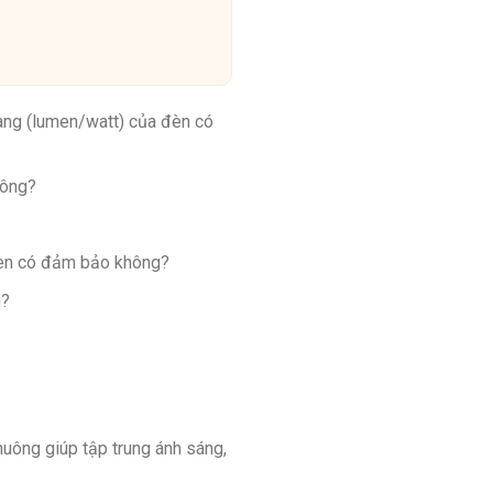
ang (lumen/watt) của đèn có
hông?
đèn có đảm bảo không?
g?
uông giúp tập trung ánh sáng,