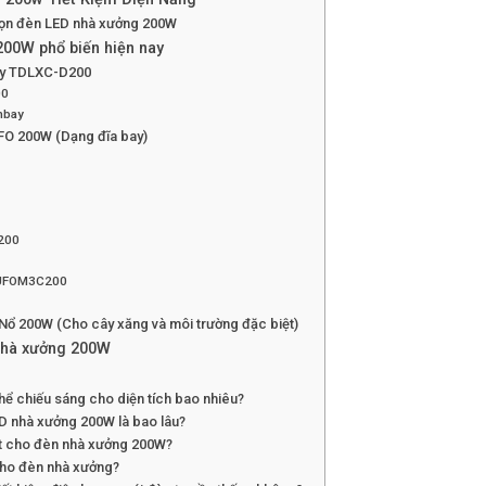
họn đèn LED nhà xưởng 200W
00W phổ biến hiện nay
ay TDLXC-D200
00
hbay
O 200W (Dạng đĩa bay)
200
-UFOM3C200
O
ổ 200W (Cho cây xăng và môi trường đặc biệt)
nhà xưởng 200W
ể chiếu sáng cho diện tích bao nhiêu?
ED nhà xưởng 200W là bao lâu?
ất cho đèn nhà xưởng 200W?
ho đèn nhà xưởng?