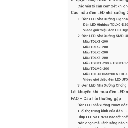
Các yếu tố cần xem xét khi c
Các mẫu đèn LED nhà xưởng 2
1. Đèn LED Nhà Xưởng Highb
Đèn LED Highbay TDLXC-D2
Video giới thiệu đèn LED Hig
2. Đèn LED Nhà Xưởng SMD UF
Mẫu TDLX1-200
Mẫu TDLX2-200
Mẫu TDLX3-200
Mẫu TDLX4-200
Mẫu TDLM1-200 & TDLM1C-
Mẫu TDLMG-200
Mẫu TDL-UFOM3200 & TDL
Video giới thiệu đèn LED UF
3. Đèn LED Nhà Xưởng Chống N
Lời khuyên khi mua đèn LED 
FAQ – Câu hỏi thường gặp
Đèn LED nhà xưởng 200W có th
Tuổi thọ trung bình của đèn L
Chip LED và Driver nào tốt nh
Nên chọn màu ánh sáng nào c