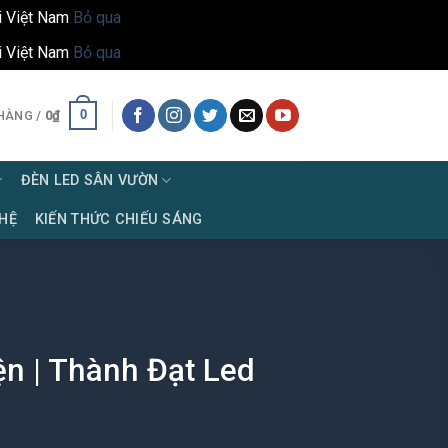
i Việt Nam
Bỏ qua
i Việt Nam
Bỏ qua
0
HÀNG /
0
₫
ĐÈN LED SÂN VƯỜN
 HỆ
KIẾN THỨC CHIẾU SÁNG
n | Thành Đạt Led