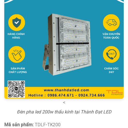
<
Đèn pha led 200w thấu kính tại Thành Đạt LED
Mã sản phẩm:
TDLF-TK200