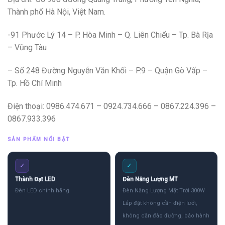
Thành phố Hà Nội, Việt Nam.
-91 Phước Lý 14 – P. Hòa Minh – Q. Liên Chiểu – Tp. Bà Rịa
– Vũng Tàu
– Số 248 Đường Nguyễn Văn Khối – P.9 – Quận Gò Vấp –
Tp. Hồ Chí Minh
Điện thoại: 0986.474.671 – 0924.734.666 – 0867.224.396 –
0867.933.396
SẢN PHẨM NỔI BẬT
✓
✓
Thành Đạt LED
Đèn Năng Lượng MT
Đèn LED chính hãng
Đèn Năng Lượng Mặt Trời 300W
Lắp đặt không cần điện lưới,
không cần đào đường, bảo hành