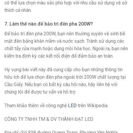
có thể lựa chọn màu sắc phù hợp với nhu cầu sử dụng và sở
thích cá nhân.
7. Làm thế nào để bảo trì đèn pha 200W?
Để bảo trì đèn pha 200W, bạn nên thường xuyên vệ sinh bề
mặt đèn bằng khăn mềm và nước sạch. Tránh sử dụng các
chất tẩy rửa mạnh hoặc dung môi hóa học. Ngoài ra, bạn nên
kiểm tra định kỳ các kết nối điện để đảm bảo an toàn.
Hy vọng bài viết này đã cung cấp cho bạn những thông tin
hữu ích để lựa chọn đèn pha ngoài trời 200W chất lượng tại
Cầu Giấy. Nếu bạn có bất kỳ câu hỏi nào, hãy liên hệ với
chúng tôi để được tư vấn và hỗ trợ.
Tham khảo thêm về công nghệ
LED
trên Wikipedia.
CÔNG TY TNHH TM & DV THÀNH ĐẠT LED
Địa chỉ:-Số 938 đường Quang Trung, Phường Yên Nghĩa,