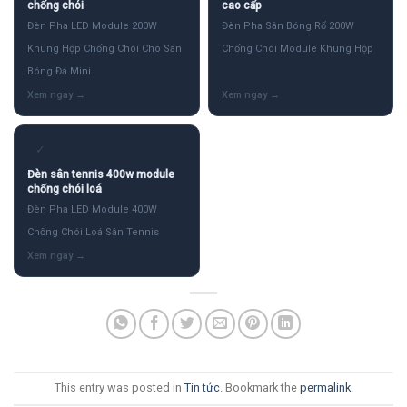
chống chói
cao cấp
Đèn Pha LED Module 200W
Đèn Pha Sân Bóng Rổ 200W
Khung Hộp Chống Chói Cho Sân
Chống Chói Module Khung Hộp
Bóng Đá Mini
✓
Đèn sân tennis 400w module
chống chói loá
Đèn Pha LED Module 400W
Chống Chói Loá Sân Tennis
This entry was posted in
Tin tức
. Bookmark the
permalink
.