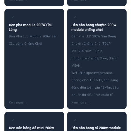
✓
✓
Đèn pha module 200W Cầu
Đèn sân bóng chuyền 200w
Lông
module chống chói
Đèn Pha LED Module 200W Sân
Đèn Pha LED 200W Sân Bóng
Cầu Lông Chống Chói
Chuyền Chống Chói TDLF-
MKH200-BCV — Chip
Bridgelux/Philips/Cree, driver
MEAN
WELL/Philips/Inventronics.
Chống chói UGR<19, ánh sáng
đồng đều toàn sân 18×9m, tiêu
chuẩn thi đấu FIVB quốc tế
✓
✓
Đèn sân bóng đá mini 200w
Đèn sân bóng rổ 200w module