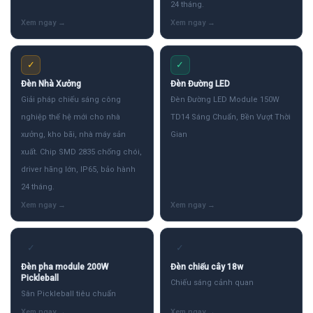
24 tháng.
✓
✓
Đèn Nhà Xưởng
Đèn Đường LED
Giải pháp chiếu sáng công
Đèn Đường LED Module 150W
nghiệp thế hệ mới cho nhà
TD14 Sáng Chuẩn, Bền Vượt Thời
xưởng, kho bãi, nhà máy sản
Gian
xuất. Chip SMD 2835 chống chói,
driver hãng lớn, IP65, bảo hành
24 tháng.
✓
✓
Đèn pha module 200W
Đèn chiếu cây 18w
Pickleball
Chiếu sáng cảnh quan
Sân Pickleball tiêu chuẩn