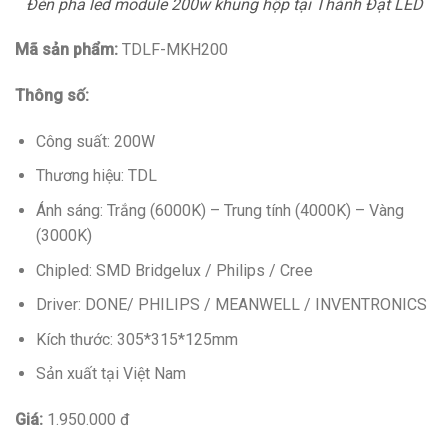
Đèn pha led module 200w khung hộp tại Thành Đạt LED
Mã sản phẩm:
TDLF-MKH200
Thông số:
Công suất: 200W
Thương hiệu: TDL
Ánh sáng: Trắng (6000K) – Trung tính (4000K) – Vàng
(3000K)
Chipled: SMD Bridgelux / Philips / Cree
Driver: DONE/ PHILIPS / MEANWELL / INVENTRONICS
Kích thước: 305*315*125mm
Sản xuất tại Việt Nam
Giá:
1.950.000 đ