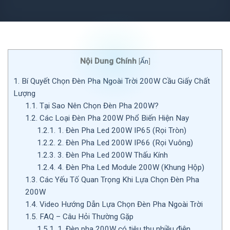
Nội Dung Chính
[
Ẩn
]
1.
Bí Quyết Chọn Đèn Pha Ngoài Trời 200W Cầu Giấy Chất
Lượng
1.1.
Tại Sao Nên Chọn Đèn Pha 200W?
1.2.
Các Loại Đèn Pha 200W Phổ Biến Hiện Nay
1.2.1.
1. Đèn Pha Led 200W IP65 (Rọi Tròn)
1.2.2.
2. Đèn Pha Led 200W IP66 (Rọi Vuông)
1.2.3.
3. Đèn Pha Led 200W Thấu Kính
1.2.4.
4. Đèn Pha Led Module 200W (Khung Hộp)
1.3.
Các Yếu Tố Quan Trọng Khi Lựa Chọn Đèn Pha
200W
1.4.
Video Hướng Dẫn Lựa Chọn Đèn Pha Ngoài Trời
1.5.
FAQ – Câu Hỏi Thường Gặp
1.5.1.
1. Đèn pha 200W có tiêu thụ nhiều điện