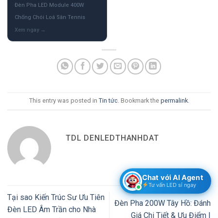
Đèn Pha LED Module 400W
Chống Chói Loá Sân Tennis
This entry was posted in
Tin tức
. Bookmark the
permalink
.
TDL DENLEDTHANHDAT
Chat với AI Agent
Tư vấn LED sỉ ngay
Tại sao Kiến Trúc Sư Ưu Tiên
Đèn Pha 200W Tây Hồ: Đánh
Đèn LED Âm Trần cho Nhà
Giá Chi Tiết & Ưu Điểm |