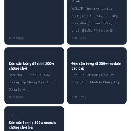
MEAN
WELL/Philips/Inventronics.
Chống chói UGR<19, ánh sáng
đồng đều toàn sân 18×9m, tiêu
chuẩn thi đấu FIVB quốc tế
✓
✓
Đèn sân bóng đá mini 200w
Đèn sân bóng rổ 200w module
chống chói
cao cấp
Đèn Pha LED Module 200W
Đèn Pha Sân Bóng Rổ 200W
Khung Hộp Chống Chói Cho Sân
Chống Chói Module Khung Hộp
Bóng Đá Mini
✓
Đèn sân tennis 400w module
chống chói loá