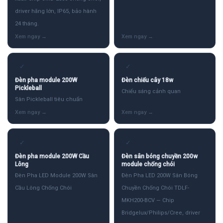
driver hãng lớn, IP65, bảo hành
24 tháng.
✓
✓
Đèn pha module 200W
Đèn chiếu cây 18w
Pickleball
Chiếu sáng cảnh quan
Sân Pickleball tiêu chuẩn
✓
✓
Đèn pha module 200W Cầu
Đèn sân bóng chuyền 200w
Lông
module chống chói
Đèn Pha LED Module 200W Sân
Đèn Pha LED 200W Sân Bóng
Cầu Lông Chống Chói
Chuyền Chống Chói TDLF-
MKH200-BCV — Chip
Bridgelux/Philips/Cree, driver