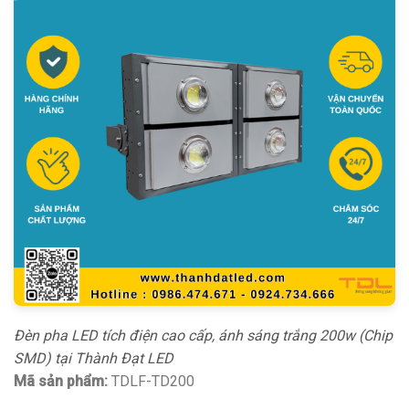
Đèn pha LED tích điện cao cấp, ánh sáng trắng 200w (Chip
SMD) tại Thành Đạt LED
Mã sản phẩm:
TDLF-TD200