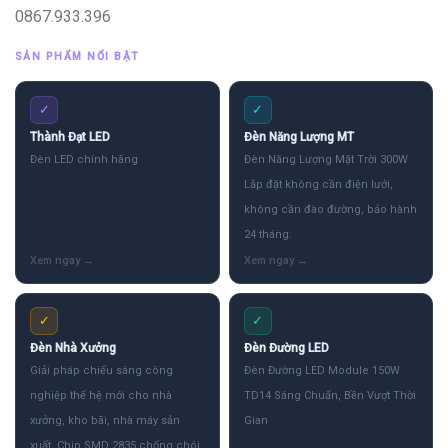
0867.933.396
SẢN PHẨM NỔI BẬT
✓
✓
Thành Đạt LED
Đèn Năng Lượng MT
Đèn LED chính hãng
Đèn Năng Lượng Mặt Trời 300W
Lắp đặt không cần điện lưới,
không cần đào đường, bảo hành
24 tháng.
✓
✓
Đèn Nhà Xưởng
Đèn Đường LED
Giải pháp chiếu sáng công
Đèn Đường LED Module 150W
nghiệp thế hệ mới cho nhà
TD14 Sáng Chuẩn, Bền Vượt Thời
xưởng, kho bãi, nhà máy sản
Gian
xuất. Chip SMD 2835 chống chói,