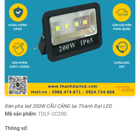
Đèn pha led 200W CẦU CẢNG tại Thành Đạt LED
Mã sản phẩm:
TDLF-CC200
Thông số: