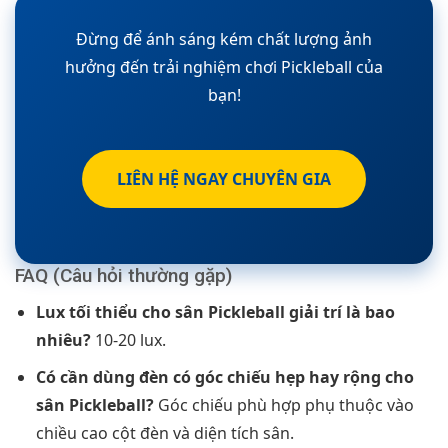
Đừng để ánh sáng kém chất lượng ảnh
hưởng đến trải nghiệm chơi Pickleball của
bạn!
LIÊN HỆ NGAY CHUYÊN GIA
FAQ (Câu hỏi thường gặp)
Lux tối thiểu cho sân Pickleball giải trí là bao
nhiêu?
10-20 lux.
Có cần dùng đèn có góc chiếu hẹp hay rộng cho
sân Pickleball?
Góc chiếu phù hợp phụ thuộc vào
chiều cao cột đèn và diện tích sân.