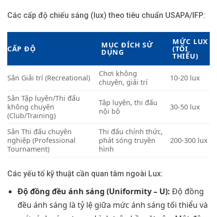
Các cấp độ chiếu sáng (lux) theo tiêu chuẩn USAPA/IFP:
MỨC LUX
MỤC ĐÍCH SỬ
CẤP ĐỘ
(TỐI
DỤNG
THIỂU)
Chơi không
Sân Giải trí (Recreational)
10-20 lux
chuyên, giải trí
Sân Tập luyện/Thi đấu
Tập luyện, thi đấu
không chuyên
30-50 lux
nội bộ
(Club/Training)
Sân Thi đấu chuyên
Thi đấu chính thức,
nghiệp (Professional
phát sóng truyền
200-300 lux
Tournament)
hình
Các yếu tố kỹ thuật cần quan tâm ngoài Lux:
Độ đồng đều ánh sáng (Uniformity – U):
Độ đồng
đều ánh sáng là tỷ lệ giữa mức ánh sáng tối thiểu và