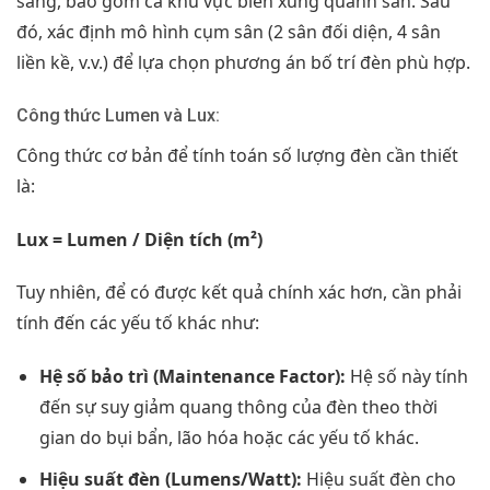
sáng, bao gồm cả khu vực biên xung quanh sân. Sau
đó, xác định mô hình cụm sân (2 sân đối diện, 4 sân
liền kề, v.v.) để lựa chọn phương án bố trí đèn phù hợp.
Công thức Lumen và Lux:
Công thức cơ bản để tính toán số lượng đèn cần thiết
là:
Lux = Lumen / Diện tích (m²)
Tuy nhiên, để có được kết quả chính xác hơn, cần phải
tính đến các yếu tố khác như:
Hệ số bảo trì (Maintenance Factor):
Hệ số này tính
đến sự suy giảm quang thông của đèn theo thời
gian do bụi bẩn, lão hóa hoặc các yếu tố khác.
Hiệu suất đèn (Lumens/Watt):
Hiệu suất đèn cho