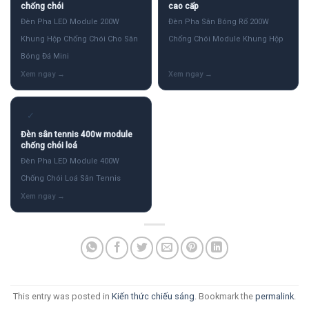
chống chói
cao cấp
Đèn Pha LED Module 200W
Đèn Pha Sân Bóng Rổ 200W
Khung Hộp Chống Chói Cho Sân
Chống Chói Module Khung Hộp
Bóng Đá Mini
✓
Đèn sân tennis 400w module
chống chói loá
Đèn Pha LED Module 400W
Chống Chói Loá Sân Tennis
This entry was posted in
Kiến thức chiếu sáng
. Bookmark the
permalink
.