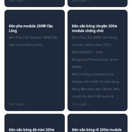
✓
✓
Đèn pha module 200W Cầu
Đèn sân bóng chuyền 200w
Lông
module chống chói
Đèn Pha LED Module 200W Sân
Đèn Pha LED 200W Sân Bóng
Cầu Lông Chống Chói
Chuyền Chống Chói TDLF-
MKH200-BCV — Chip
Bridgelux/Philips/Cree, driver
MEAN
WELL/Philips/Inventronics.
Chống chói UGR<19, ánh sáng
đồng đều toàn sân 18×9m, tiêu
chuẩn thi đấu FIVB quốc tế
✓
✓
Đèn sân bóng đá mini 200w
Đèn sân bóng rổ 200w module