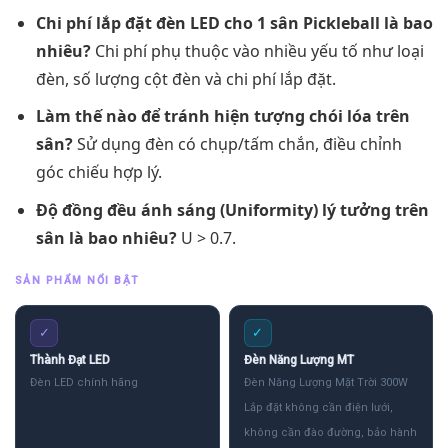
Chi phí lắp đặt đèn LED cho 1 sân Pickleball là bao
nhiêu?
Chi phí phụ thuộc vào nhiều yếu tố như loại
đèn, số lượng cột đèn và chi phí lắp đặt.
Làm thế nào để tránh hiện tượng chói lóa trên
sân?
Sử dụng đèn có chụp/tấm chắn, điều chỉnh
góc chiếu hợp lý.
Độ đồng đều ánh sáng (Uniformity) lý tưởng trên
sân là bao nhiêu?
U > 0.7.
SẢN PHẨM NỔI BẬT
✓
✓
Thành Đạt LED
Đèn Năng Lượng MT
Đèn LED chính hãng
Đèn Năng Lượng Mặt Trời 300W
Lắp đặt không cần điện lưới,
không cần đào đường, bảo hành