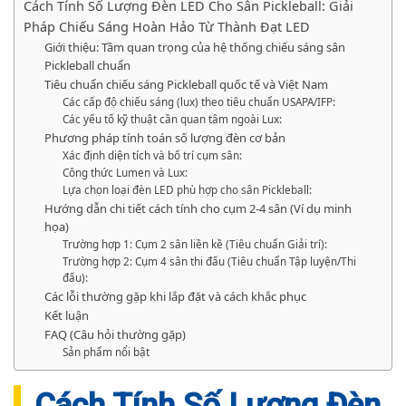
Cách Tính Số Lượng Đèn LED Cho Sân Pickleball: Giải
Pháp Chiếu Sáng Hoàn Hảo Từ Thành Đạt LED
Giới thiệu: Tầm quan trọng của hệ thống chiếu sáng sân
Pickleball chuẩn
Tiêu chuẩn chiếu sáng Pickleball quốc tế và Việt Nam
Các cấp độ chiếu sáng (lux) theo tiêu chuẩn USAPA/IFP:
Các yếu tố kỹ thuật cần quan tâm ngoài Lux:
Phương pháp tính toán số lượng đèn cơ bản
Xác định diện tích và bố trí cụm sân:
Công thức Lumen và Lux:
Lựa chọn loại đèn LED phù hợp cho sân Pickleball:
Hướng dẫn chi tiết cách tính cho cụm 2-4 sân (Ví dụ minh
họa)
Trường hợp 1: Cụm 2 sân liền kề (Tiêu chuẩn Giải trí):
Trường hợp 2: Cụm 4 sân thi đấu (Tiêu chuẩn Tập luyện/Thi
đấu):
Các lỗi thường gặp khi lắp đặt và cách khắc phục
Kết luận
FAQ (Câu hỏi thường gặp)
Sản phẩm nổi bật
Cách Tính Số Lượng Đèn