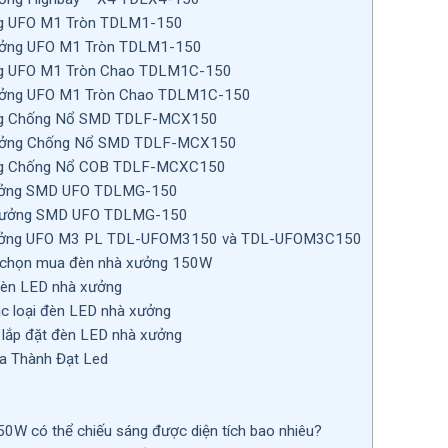
g UFO M1 Tròn TDLM1-150
ởng UFO M1 Tròn TDLM1-150
g UFO M1 Tròn Chao TDLM1C-150
ởng UFO M1 Tròn Chao TDLM1C-150
ng Chống Nổ SMD TDLF-MCX150
ởng Chống Nổ SMD TDLF-MCX150
ng Chống Nổ COB TDLF-MCXC150
ưởng SMD UFO TDLMG-150
Xưởng SMD UFO TDLMG-150
ưởng UFO M3 PL TDL-UFOM3150 và TDL-UFOM3C150
i chọn mua đèn nhà xưởng 150W
 đèn LED nhà xưởng
c loại đèn LED nhà xưởng
lắp đặt đèn LED nhà xưởng
ủa Thành Đạt Led
W có thể chiếu sáng được diện tích bao nhiêu?