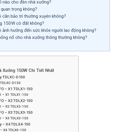
D nào cho đèn nhà xưởng?
 quan trọng không?
cần bảo trì thường xuyên không?
g 150W có đắt không?
 ảnh hưởng đến sức khỏe người lao động không?
hống nổ cho nhà xưởng thông thường không?
 Xưởng 150W Chi Tiết Nhất
ay TDLXC-D150
y TDLXC-D150
FO – X1 TDLX1-150
O – X1 TDLX1-150
FO – X2 TDLX2-150
O – X2 TDLX2-150
FO – X3 TDLX3-150
O – X3 TDLX3-150
y – X4 TDLX4-150
 – X4 TDLX4-150