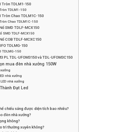
1 Tròn TDLM1-150
 Tròn TDLM1-150
1 Tròn Chao TDLM1C-150
 Tròn Chao TDLM1C-150
g Nổ SMD TDLF-MCX150
Nổ SMD TDLF-MCX150
g Nổ COB TDLF-MCXC150
 UFO TDLMG-150
FO TDLMG-150
 M3 PL TDL-UFOM3150 và TDL-UFOM3C150
chọn mua đèn nhà xưởng 150W
à xưởng
LED nhà xưởng
n LED nhà xưởng
 Thành Đạt Led
ể chiếu sáng được diện tích bao nhiêu?
ho đèn nhà xưởng?
rọng không?
 trì thường xuyên không?