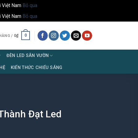
i Việt Nam
Bỏ qua
i Việt Nam
Bỏ qua
0
HÀNG /
0
₫
ĐÈN LED SÂN VƯỜN
 HỆ
KIẾN THỨC CHIẾU SÁNG
Thành Đạt Led