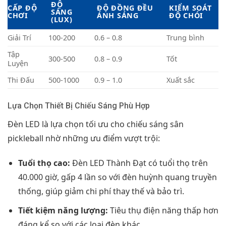
ĐỘ
CẤP ĐỘ
ĐỘ ĐỒNG ĐỀU
KIỂM SOÁT
SÁNG
CHƠI
ÁNH SÁNG
ĐỘ CHÓI
(LUX)
Giải Trí
100-200
0.6 – 0.8
Trung bình
Tập
300-500
0.8 – 0.9
Tốt
Luyện
Thi Đấu
500-1000
0.9 – 1.0
Xuất sắc
Lựa Chọn Thiết Bị Chiếu Sáng Phù Hợp
Đèn LED là lựa chọn tối ưu cho chiếu sáng sân
pickleball nhờ những ưu điểm vượt trội:
Tuổi thọ cao:
Đèn LED Thành Đạt có tuổi thọ trên
40.000 giờ, gấp 4 lần so với đèn huỳnh quang truyền
thống, giúp giảm chi phí thay thế và bảo trì.
Tiết kiệm năng lượng:
Tiêu thụ điện năng thấp hơn
đáng kể so với các loại đèn khác.