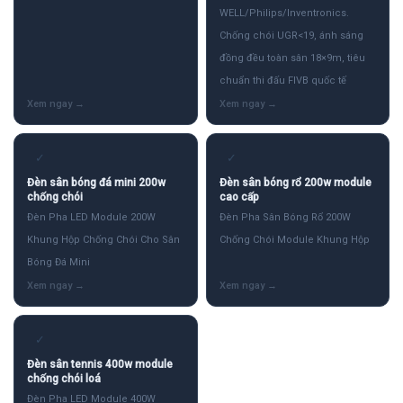
WELL/Philips/Inventronics.
Chống chói UGR<19, ánh sáng
đồng đều toàn sân 18×9m, tiêu
chuẩn thi đấu FIVB quốc tế
✓
✓
Đèn sân bóng đá mini 200w
Đèn sân bóng rổ 200w module
chống chói
cao cấp
Đèn Pha LED Module 200W
Đèn Pha Sân Bóng Rổ 200W
Khung Hộp Chống Chói Cho Sân
Chống Chói Module Khung Hộp
Bóng Đá Mini
✓
Đèn sân tennis 400w module
chống chói loá
Đèn Pha LED Module 400W