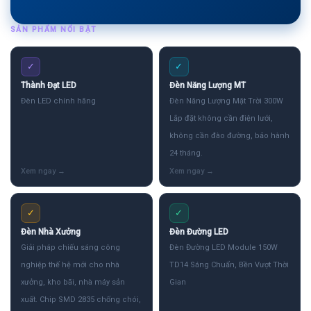
SẢN PHẨM NỔI BẬT
✓
✓
Thành Đạt LED
Đèn Năng Lượng MT
Đèn LED chính hãng
Đèn Năng Lượng Mặt Trời 300W
Lắp đặt không cần điện lưới,
không cần đào đường, bảo hành
24 tháng.
✓
✓
Đèn Nhà Xưởng
Đèn Đường LED
Giải pháp chiếu sáng công
Đèn Đường LED Module 150W
nghiệp thế hệ mới cho nhà
TD14 Sáng Chuẩn, Bền Vượt Thời
xưởng, kho bãi, nhà máy sản
Gian
xuất. Chip SMD 2835 chống chói,