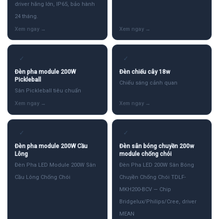
driver hãng lớn, IP65, bảo hành
24 tháng.
✓
✓
Đèn pha module 200W
Đèn chiếu cây 18w
Pickleball
Chiếu sáng cảnh quan
Sân Pickleball tiêu chuẩn
✓
✓
Đèn pha module 200W Cầu
Đèn sân bóng chuyền 200w
Lông
module chống chói
Đèn Pha LED Module 200W Sân
Đèn Pha LED 200W Sân Bóng
Cầu Lông Chống Chói
Chuyền Chống Chói TDLF-
MKH200-BCV — Chip
Bridgelux/Philips/Cree, driver
MEAN