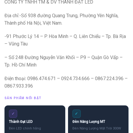
CÔNG TY TNHH TM & DV THÀNH ĐẠT LED
Địa chỉ:-Số 938 đường Quang Trung, Phường Yên Nghĩa,
Thành phố Hà Nội, Việt Nam.
-91 Phước Lý 14 – P. Hòa Minh – Q. Liên Chiểu – Tp. Bà Rịa
– Vũng Tàu
– Số 248 Đường Nguyễn Văn Khối – P.9 – Quận Gò Vấp –
Tp. Hồ Chí Minh
Điện thoại: 0986.474.671 – 0924.734.666 – 0867.224.396 –
0867.933.396
SẢN PHẨM NỔI BẬT
✓
✓
Thành Đạt LED
Đèn Năng Lượng MT
Đèn LED chính hãng
Đèn Năng Lượng Mặt Trời 300W