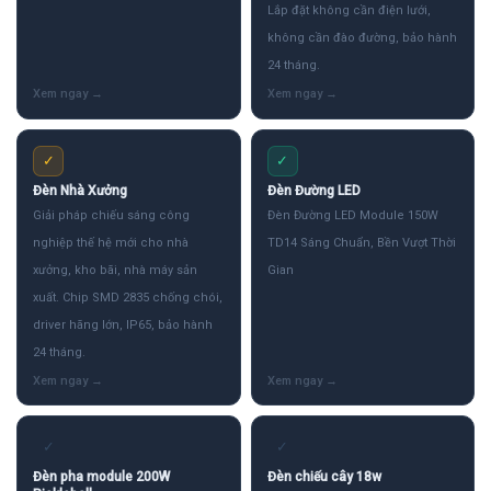
Lắp đặt không cần điện lưới,
không cần đào đường, bảo hành
24 tháng.
✓
✓
Đèn Nhà Xưởng
Đèn Đường LED
Giải pháp chiếu sáng công
Đèn Đường LED Module 150W
nghiệp thế hệ mới cho nhà
TD14 Sáng Chuẩn, Bền Vượt Thời
xưởng, kho bãi, nhà máy sản
Gian
xuất. Chip SMD 2835 chống chói,
driver hãng lớn, IP65, bảo hành
24 tháng.
✓
✓
Đèn pha module 200W
Đèn chiếu cây 18w