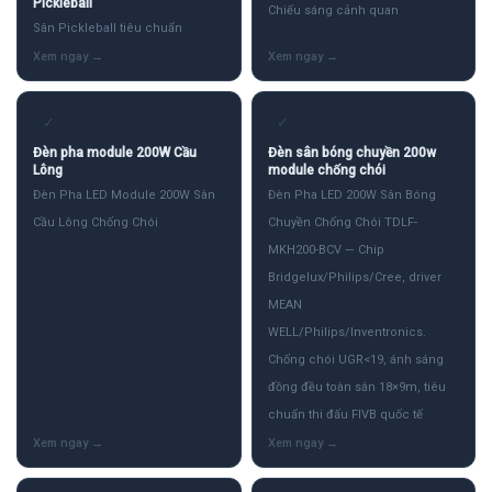
Pickleball
Chiếu sáng cảnh quan
Sân Pickleball tiêu chuẩn
✓
✓
Đèn pha module 200W Cầu
Đèn sân bóng chuyền 200w
Lông
module chống chói
Đèn Pha LED Module 200W Sân
Đèn Pha LED 200W Sân Bóng
Cầu Lông Chống Chói
Chuyền Chống Chói TDLF-
MKH200-BCV — Chip
Bridgelux/Philips/Cree, driver
MEAN
WELL/Philips/Inventronics.
Chống chói UGR<19, ánh sáng
đồng đều toàn sân 18×9m, tiêu
chuẩn thi đấu FIVB quốc tế