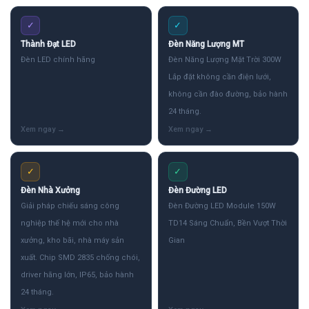
✓
✓
Thành Đạt LED
Đèn Năng Lượng MT
Đèn LED chính hãng
Đèn Năng Lượng Mặt Trời 300W
Lắp đặt không cần điện lưới,
không cần đào đường, bảo hành
24 tháng.
✓
✓
Đèn Nhà Xưởng
Đèn Đường LED
Giải pháp chiếu sáng công
Đèn Đường LED Module 150W
nghiệp thế hệ mới cho nhà
TD14 Sáng Chuẩn, Bền Vượt Thời
xưởng, kho bãi, nhà máy sản
Gian
xuất. Chip SMD 2835 chống chói,
driver hãng lớn, IP65, bảo hành
24 tháng.