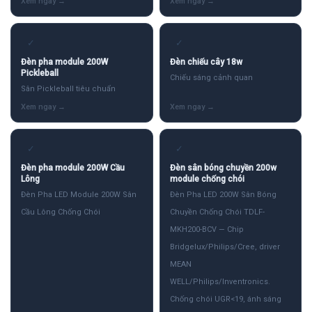
✓
✓
Đèn pha module 200W
Đèn chiếu cây 18w
Pickleball
Chiếu sáng cảnh quan
Sân Pickleball tiêu chuẩn
✓
✓
Đèn pha module 200W Cầu
Đèn sân bóng chuyền 200w
Lông
module chống chói
Đèn Pha LED Module 200W Sân
Đèn Pha LED 200W Sân Bóng
Cầu Lông Chống Chói
Chuyền Chống Chói TDLF-
MKH200-BCV — Chip
Bridgelux/Philips/Cree, driver
MEAN
WELL/Philips/Inventronics.
Chống chói UGR<19, ánh sáng