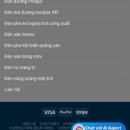
Đèn đường Philips
Đèn led đường module M3
Đèn pha led ngoài trời công suất
Đèn sân tennis
Đèn pha hắt biển quảng cáo
Đèn sân bóng mini
Đèn rọi trang trí
Đèn năng lượng mặt trời
Liên Hệ
LIÊN HỆ
GIỚI THIỆU
CHÍNH SÁCH TRẢ HÀNG
Chat với AI Agent
HƯỚNG DẪN MUA HÀNG
CHÍNH SÁCH BẢO MẬT THÔNG TIN