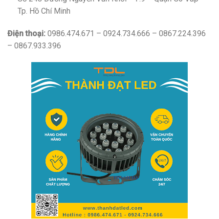
Tp. Hồ Chí Minh
Điện thoại:
0986.474.671 – 0924.734.666 – 0867.224.396
– 0867.933.396