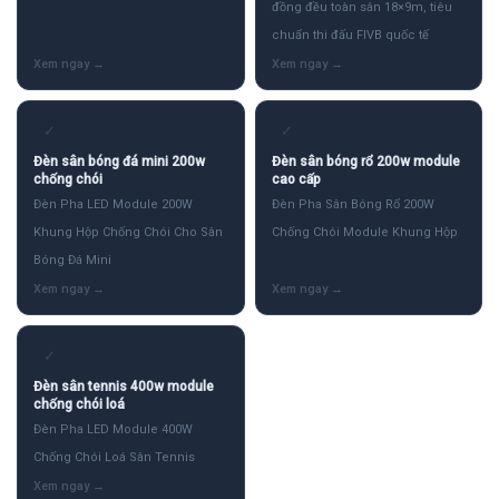
đồng đều toàn sân 18×9m, tiêu
chuẩn thi đấu FIVB quốc tế
✓
✓
Đèn sân bóng đá mini 200w
Đèn sân bóng rổ 200w module
chống chói
cao cấp
Đèn Pha LED Module 200W
Đèn Pha Sân Bóng Rổ 200W
Khung Hộp Chống Chói Cho Sân
Chống Chói Module Khung Hộp
Bóng Đá Mini
✓
Đèn sân tennis 400w module
chống chói loá
Đèn Pha LED Module 400W
Chống Chói Loá Sân Tennis