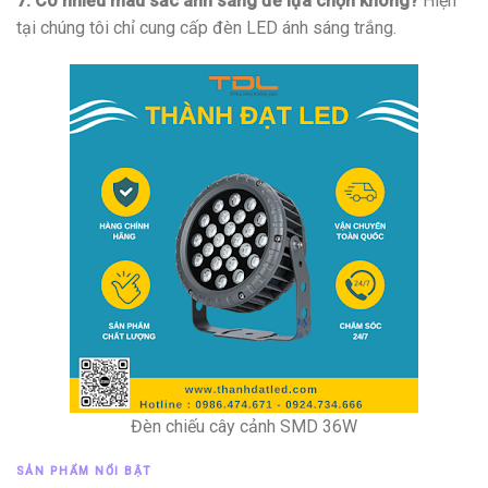
7. Có nhiều màu sắc ánh sáng để lựa chọn không?
Hiện
tại chúng tôi chỉ cung cấp đèn LED ánh sáng trắng.
Đèn chiếu cây cảnh SMD 36W
SẢN PHẨM NỔI BẬT