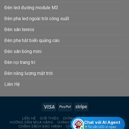
Đèn led đường module M3
Đèn pha led ngoài trời công suất
Đèn sân tennis
Đèn pha hắt biển quảng cáo
Đèn sân bóng mini
Đèn rọi trang trí
Đèn năng lượng mặt trời
Liên Hệ
LIÊN HỆ
GIỚI THIỆU
CHÍNH SÁCH TRẢ HÀNG
Chat với AI Agent
HƯỚNG DẪN MUA HÀNG
CHÍNH SÁCH BẢO MẬT THÔNG TIN
CHÍNH SÁCH BẢO HÀNH
CHÍNH SÁCH GIAO HÀNG
Tư vấn LED sỉ ngay