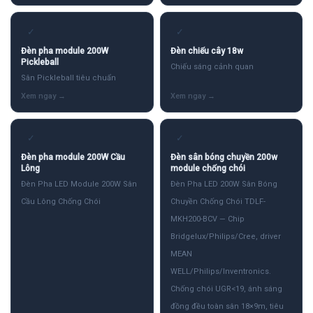
✓
✓
Đèn pha module 200W
Đèn chiếu cây 18w
Pickleball
Chiếu sáng cảnh quan
Sân Pickleball tiêu chuẩn
✓
✓
Đèn pha module 200W Cầu
Đèn sân bóng chuyền 200w
Lông
module chống chói
Đèn Pha LED Module 200W Sân
Đèn Pha LED 200W Sân Bóng
Cầu Lông Chống Chói
Chuyền Chống Chói TDLF-
MKH200-BCV — Chip
Bridgelux/Philips/Cree, driver
MEAN
WELL/Philips/Inventronics.
Chống chói UGR<19, ánh sáng
đồng đều toàn sân 18×9m, tiêu