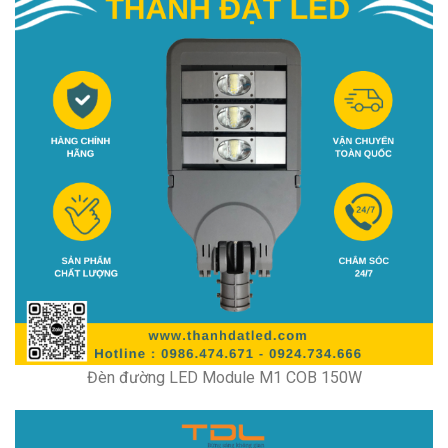
Đèn đường LED Module M1 COB 150W