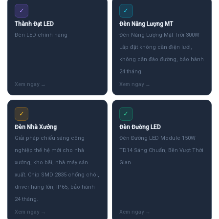
✓
✓
Thành Đạt LED
Đèn Năng Lượng MT
Đèn LED chính hãng
Đèn Năng Lượng Mặt Trời 300W
Lắp đặt không cần điện lưới,
không cần đào đường, bảo hành
24 tháng.
✓
✓
Đèn Nhà Xưởng
Đèn Đường LED
Giải pháp chiếu sáng công
Đèn Đường LED Module 150W
nghiệp thế hệ mới cho nhà
TD14 Sáng Chuẩn, Bền Vượt Thời
xưởng, kho bãi, nhà máy sản
Gian
xuất. Chip SMD 2835 chống chói,
driver hãng lớn, IP65, bảo hành
24 tháng.