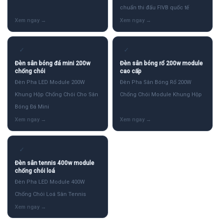
chuẩn thi đấu FIVB quốc tế
✓
✓
Đèn sân bóng đá mini 200w
Đèn sân bóng rổ 200w module
chống chói
cao cấp
Đèn Pha LED Module 200W
Đèn Pha Sân Bóng Rổ 200W
Khung Hộp Chống Chói Cho Sân
Chống Chói Module Khung Hộp
Bóng Đá Mini
✓
Đèn sân tennis 400w module
chống chói loá
Đèn Pha LED Module 400W
Chống Chói Loá Sân Tennis