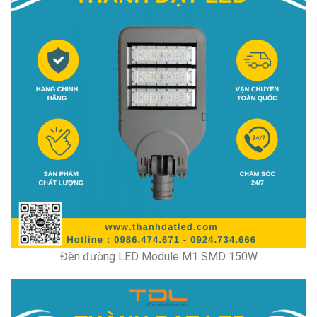
Đèn đường LED Module M1 SMD 150W