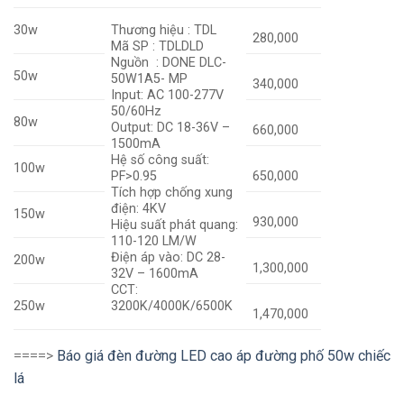
30w
Thương hiệu : TDL
280,000
Mã SP : TDLDLD
Nguồn : DONE DLC-
50w
50W1A5- MP
340,000
Input: AC 100-277V
50/60Hz
80w
Output: DC 18-36V –
660,000
1500mA
Hệ số công suất:
100w
PF>0.95
650,000
Tích hợp chống xung
điện: 4KV
150w
930,000
Hiệu suất phát quang:
110-120 LM/W
Điện áp vào: DC 28-
200w
1,300,000
32V – 1600mA
CCT:
250w
3200K/4000K/6500K
1,470,000
====>
Báo giá đèn đường LED cao áp đường phố 50w chiếc
lá