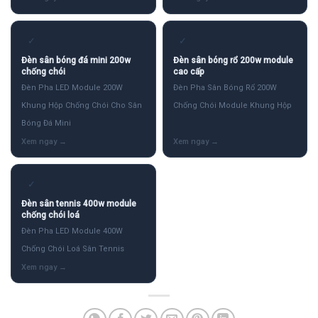
✓
✓
Đèn sân bóng đá mini 200w
Đèn sân bóng rổ 200w module
chống chói
cao cấp
Đèn Pha LED Module 200W
Đèn Pha Sân Bóng Rổ 200W
Khung Hộp Chống Chói Cho Sân
Chống Chói Module Khung Hộp
Bóng Đá Mini
✓
Đèn sân tennis 400w module
chống chói loá
Đèn Pha LED Module 400W
Chống Chói Loá Sân Tennis