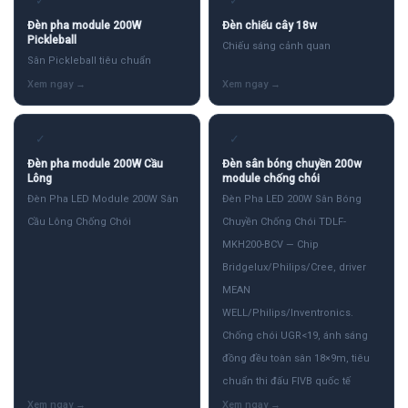
✓
✓
Đèn pha module 200W
Đèn chiếu cây 18w
Pickleball
Chiếu sáng cảnh quan
Sân Pickleball tiêu chuẩn
✓
✓
Đèn pha module 200W Cầu
Đèn sân bóng chuyền 200w
Lông
module chống chói
Đèn Pha LED Module 200W Sân
Đèn Pha LED 200W Sân Bóng
Cầu Lông Chống Chói
Chuyền Chống Chói TDLF-
MKH200-BCV — Chip
Bridgelux/Philips/Cree, driver
MEAN
WELL/Philips/Inventronics.
Chống chói UGR<19, ánh sáng
đồng đều toàn sân 18×9m, tiêu
chuẩn thi đấu FIVB quốc tế