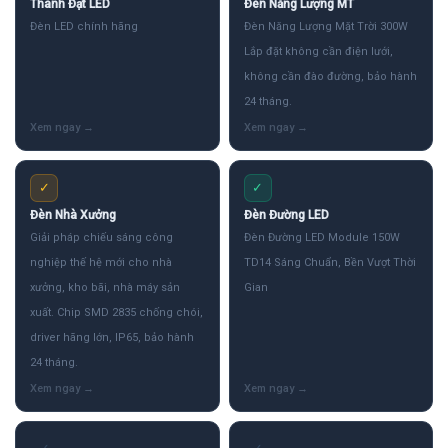
Thành Đạt LED
Đèn Năng Lượng MT
Đèn LED chính hãng
Đèn Năng Lượng Mặt Trời 300W
Lắp đặt không cần điện lưới,
không cần đào đường, bảo hành
24 tháng.
✓
✓
Đèn Nhà Xưởng
Đèn Đường LED
Giải pháp chiếu sáng công
Đèn Đường LED Module 150W
nghiệp thế hệ mới cho nhà
TD14 Sáng Chuẩn, Bền Vượt Thời
xưởng, kho bãi, nhà máy sản
Gian
xuất. Chip SMD 2835 chống chói,
driver hãng lớn, IP65, bảo hành
24 tháng.