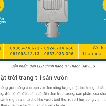
Sản phẩm đèn LED chính hãng tại Thành Đạt LED
t trời trang trí sân vườn
ông gian sống của bạn với đèn năng lượng mặt trời trang trí sâ
cổng, đèn lối đi, đèn cắm cỏ đến đèn treo tường, sản phẩm của ch
ấn trang trí tinh tế cho khu vườn, biệt thự, resort hay công viên.
thiện với môi trường và tiết kiệm chi phí.