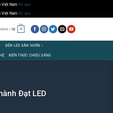
i Việt Nam
Bỏ qua
i Việt Nam
Bỏ qua
0
HÀNG /
0
₫
ĐÈN LED SÂN VƯỜN
 HỆ
KIẾN THỨC CHIẾU SÁNG
hành Đạt LED