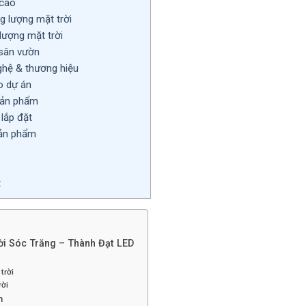
 cao
 lượng mặt trời
ượng mặt trời
 sân vườn
ghệ & thương hiệu
o dự án
sản phẩm
lắp đặt
sản phẩm
t
ời Sóc Trăng – Thành Đạt LED
trời
rời
n