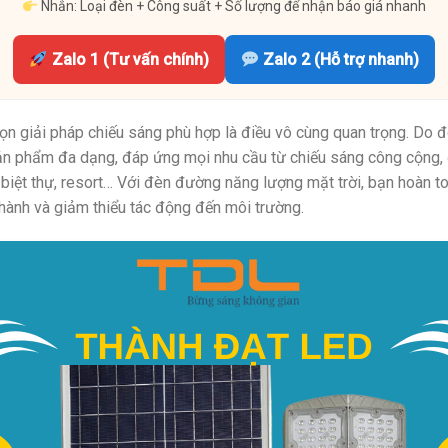
Nhắn: Loại đèn + Công suất + Số lượng để nhận báo giá nhanh
Zalo 1 (Tư vấn chính)
Zalo 2 (Hỗ trợ nhanh)
họn giải pháp chiếu sáng phù hợp là điều vô cùng quan trọng. Do 
sản phẩm đa dạng, đáp ứng mọi nhu cầu từ chiếu sáng công cộng,
, biệt thự, resort… Với đèn đường năng lượng mặt trời, bạn hoàn t
n hành và giảm thiểu tác động đến môi trường.