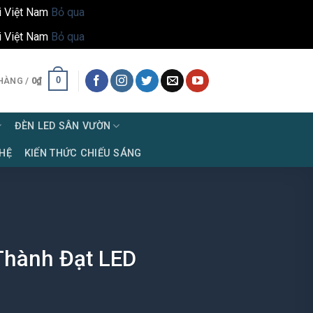
i Việt Nam
Bỏ qua
i Việt Nam
Bỏ qua
0
HÀNG /
0
₫
ĐÈN LED SÂN VƯỜN
 HỆ
KIẾN THỨC CHIẾU SÁNG
Thành Đạt LED