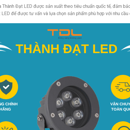
 Thành Đạt LED được sản xuất theo tiêu chuẩn quốc tế, đảm bảo
t LED để được tư vấn và lựa chọn sản phẩm phù hợp với nhu cầu 