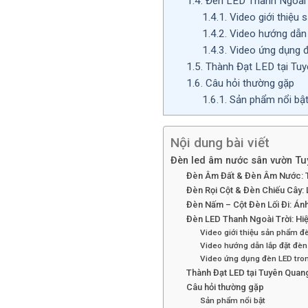
1.4.
Đèn LED Thanh Ngoài Tr
1.4.1.
Video giới thiệu
1.4.2.
Video hướng dẫn 
1.4.3.
Video ứng dụng đè
1.5.
Thành Đạt LED tại Tu
1.6.
Câu hỏi thường gặp
1.6.1.
Sản phẩm nổi bậ
Nội dung bài viết
Đèn led âm nước sân vườn Tu
Đèn Âm Đất & Đèn Âm Nước: Tỏ
Đèn Rọi Cột & Đèn Chiếu Cây: L
Đèn Nấm – Cột Đèn Lối Đi: Ánh
Đèn LED Thanh Ngoài Trời: Hiệ
Video giới thiệu sản phẩm đ
Video hướng dẫn lắp đặt đèn
Video ứng dụng đèn LED trong
Thành Đạt LED tại Tuyên Quan
Câu hỏi thường gặp
Sản phẩm nổi bật