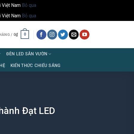
i Việt Nam
Bỏ qua
i Việt Nam
Bỏ qua
0
HÀNG /
0
₫
ĐÈN LED SÂN VƯỜN
 HỆ
KIẾN THỨC CHIẾU SÁNG
hành Đạt LED