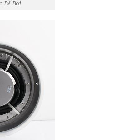
o Bể Bơi