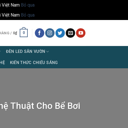
i Việt Nam
Bỏ qua
i Việt Nam
Bỏ qua
0
HÀNG /
0
₫
ĐÈN LED SÂN VƯỜN
 HỆ
KIẾN THỨC CHIẾU SÁNG
hệ Thuật Cho Bể Bơi