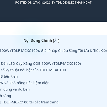
POSTED ON
27/01/2026
BY
TDL DENLEDTHANHDAT
Nội Dung Chính
[
Ẩn
]
00W (TDLF-MCXC100): Giải Pháp Chiếu Sáng Tối Ưu & Tiết Ki
về Đèn LED Cây Xăng COB 100W (TDLF-MCXC100)
 số kỹ thuật nổi bật của TDLF-MCXC100
 tiên tiến
W và khả năng tiết kiệm điện
ên dụng và độ bền
h sáng
ng TDLF-MCXC100 tại các trạm xăng