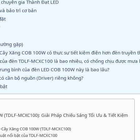
 chuyên gia Thành Đạt LED
à bảo trì cơ bản
đặt
ỳ
hường gặp)
ây Xăng COB 100W có thực sự tiết kiệm điện hơn đèn truyền 
 của đèn TDLF-MCXC100 là bao nhiêu, có chống chịu được mưa 
trung bình của đèn LED COB 100W này là bao lâu?
ó cần bộ nguồn (Driver) riêng không?
bật
 (TDLF-MCXC100): Giải Pháp Chiếu Sáng Tối Ưu & Tiết Kiệm
ED Cây Xăng COB 100W (TDLF-MCXC100)
huật nổi bật của TDLF-MCXC100