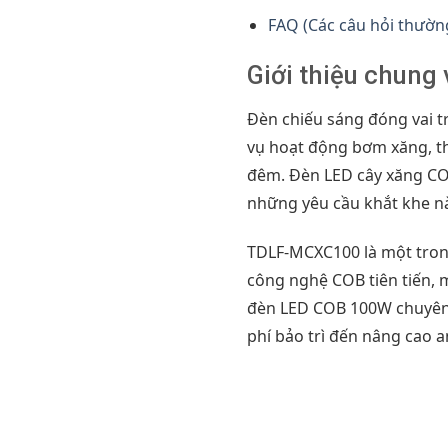
FAQ (Các câu hỏi thườn
Giới thiệu chun
Đèn chiếu sáng đóng vai t
vụ hoạt động bơm xăng, th
đêm. Đèn LED cây xăng CO
những yêu cầu khắt khe nà
TDLF-MCXC100 là một tron
công nghệ COB tiên tiến, m
đèn LED COB 100W chuyên d
phí bảo trì đến nâng cao 