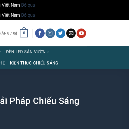
i Việt Nam
Bỏ qua
i Việt Nam
Bỏ qua
0
HÀNG /
0
₫
ĐÈN LED SÂN VƯỜN
 HỆ
KIẾN THỨC CHIẾU SÁNG
ải Pháp Chiếu Sáng