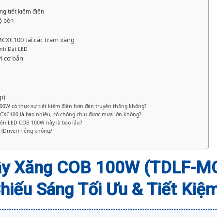
g tiết kiệm điện
ộ bền
MCXC100 tại các trạm xăng
ành Đạt LED
ì cơ bản
p)
0W có thực sự tiết kiệm điện hơn đèn truyền thống không?
MCXC100 là bao nhiêu, có chống chịu được mưa lớn không?
đèn LED COB 100W này là bao lâu?
(Driver) riêng không?
ây Xăng COB 100W (TDLF-M
Chiếu Sáng Tối Ưu & Tiết Kiệ