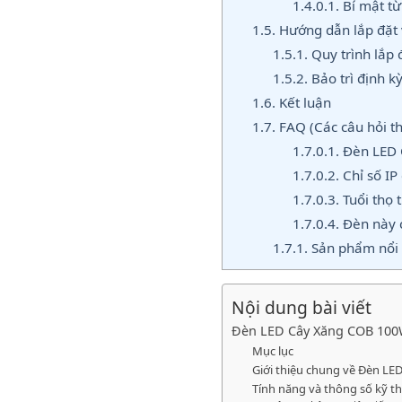
1.4.0.1.
Bí mật từ
1.5.
Hướng dẫn lắp đặt v
1.5.1.
Quy trình lắp 
1.5.2.
Bảo trì định k
1.6.
Kết luận
1.7.
FAQ (Các câu hỏi t
1.7.0.1.
Đèn LED C
1.7.0.2.
Chỉ số IP
1.7.0.3.
Tuổi thọ 
1.7.0.4.
Đèn này c
1.7.1.
Sản phẩm nổi 
Nội dung bài viết
Đèn LED Cây Xăng COB 100W
Mục lục
Giới thiệu chung về Đèn L
Tính năng và thông số kỹ t