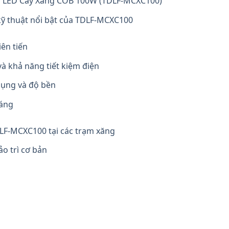
èn LED Cây Xăng COB 100W (TDLF-MCXC100)
kỹ thuật nổi bật của TDLF-MCXC100
ên tiến
à khả năng tiết kiệm điện
dụng và độ bền
sáng
DLF-MCXC100 tại các trạm xăng
o trì cơ bản