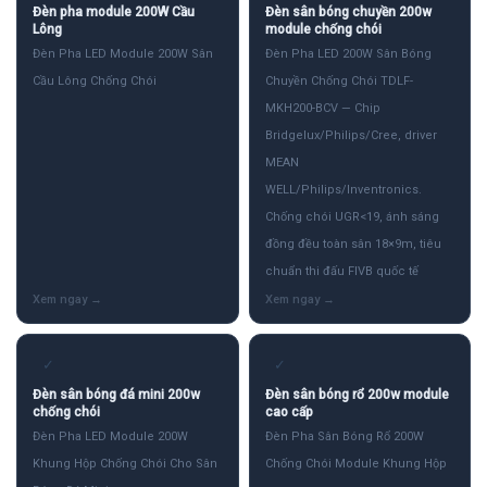
Đèn pha module 200W Cầu
Đèn sân bóng chuyền 200w
Lông
module chống chói
Đèn Pha LED Module 200W Sân
Đèn Pha LED 200W Sân Bóng
Cầu Lông Chống Chói
Chuyền Chống Chói TDLF-
MKH200-BCV — Chip
Bridgelux/Philips/Cree, driver
MEAN
WELL/Philips/Inventronics.
Chống chói UGR<19, ánh sáng
đồng đều toàn sân 18×9m, tiêu
chuẩn thi đấu FIVB quốc tế
✓
✓
Đèn sân bóng đá mini 200w
Đèn sân bóng rổ 200w module
chống chói
cao cấp
Đèn Pha LED Module 200W
Đèn Pha Sân Bóng Rổ 200W
Khung Hộp Chống Chói Cho Sân
Chống Chói Module Khung Hộp