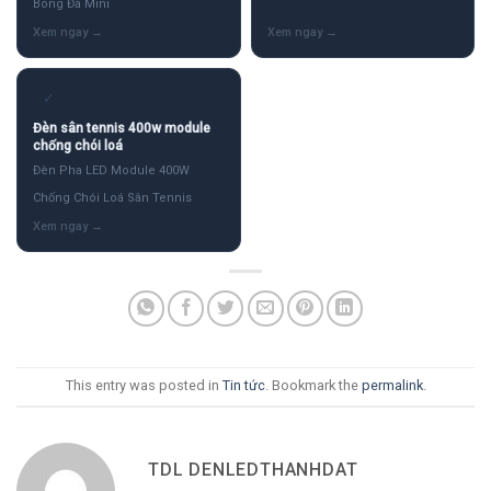
Bóng Đá Mini
✓
Đèn sân tennis 400w module
chống chói loá
Đèn Pha LED Module 400W
Chống Chói Loá Sân Tennis
This entry was posted in
Tin tức
. Bookmark the
permalink
.
TDL DENLEDTHANHDAT