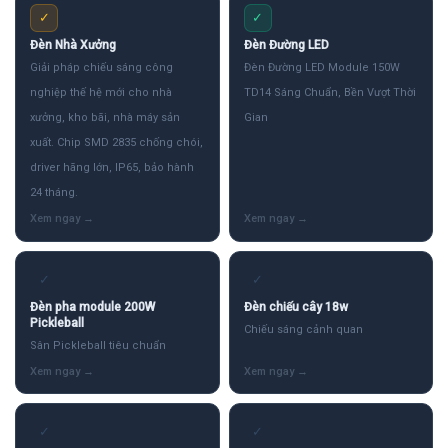
✓
✓
Đèn Nhà Xưởng
Đèn Đường LED
Giải pháp chiếu sáng công
Đèn Đường LED Module 150W
nghiệp thế hệ mới cho nhà
TD14 Sáng Chuẩn, Bền Vượt Thời
xưởng, kho bãi, nhà máy sản
Gian
xuất. Chip SMD 2835 chống chói,
driver hãng lớn, IP65, bảo hành
24 tháng.
✓
✓
Đèn pha module 200W
Đèn chiếu cây 18w
Pickleball
Chiếu sáng cảnh quan
Sân Pickleball tiêu chuẩn
✓
✓