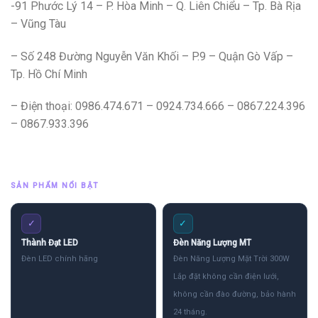
-91 Phước Lý 14 – P. Hòa Minh – Q. Liên Chiểu – Tp. Bà Rịa
– Vũng Tàu
– Số 248 Đường Nguyễn Văn Khối – P.9 – Quận Gò Vấp –
Tp. Hồ Chí Minh
– Điện thoại: 0986.474.671 – 0924.734.666 – 0867.224.396
– 0867.933.396
SẢN PHẨM NỔI BẬT
✓
✓
Thành Đạt LED
Đèn Năng Lượng MT
Đèn LED chính hãng
Đèn Năng Lượng Mặt Trời 300W
Lắp đặt không cần điện lưới,
không cần đào đường, bảo hành
24 tháng.