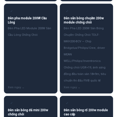
✓
✓
Đèn pha module 200W Cầu
Đèn sân bóng chuyền 200w
Lông
module chống chói
Đèn Pha LED Module 200W Sân
Đèn Pha LED 200W Sân Bóng
Cầu Lông Chống Chói
Chuyền Chống Chói TDLF-
MKH200-BCV — Chip
Bridgelux/Philips/Cree, driver
MEAN
WELL/Philips/Inventronics.
Chống chói UGR<19, ánh sáng
đồng đều toàn sân 18×9m, tiêu
chuẩn thi đấu FIVB quốc tế
✓
✓
Đèn sân bóng đá mini 200w
Đèn sân bóng rổ 200w module
chống chói
cao cấp