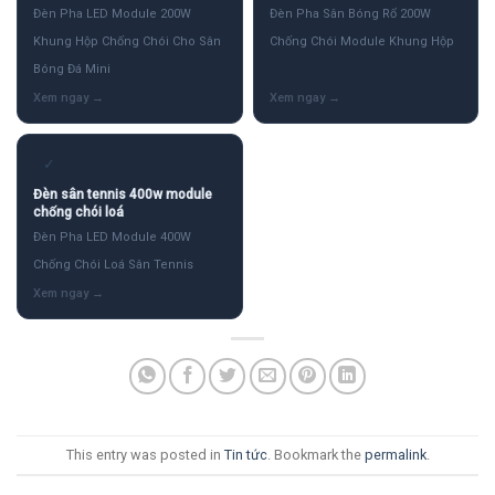
Đèn Pha LED Module 200W
Đèn Pha Sân Bóng Rổ 200W
Khung Hộp Chống Chói Cho Sân
Chống Chói Module Khung Hộp
Bóng Đá Mini
✓
Đèn sân tennis 400w module
chống chói loá
Đèn Pha LED Module 400W
Chống Chói Loá Sân Tennis
This entry was posted in
Tin tức
. Bookmark the
permalink
.