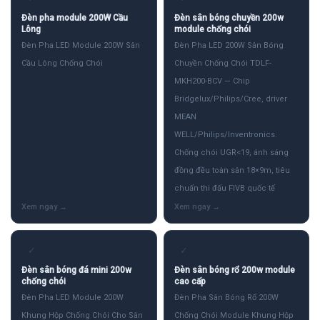
Đèn pha module 200W Cầu
Đèn sân bóng chuyền 200w
Lông
module chống chói
Đèn Pha LED Module 200W Sân
Đèn Pha LED 200W Sân Bóng
Cầu Lông Chống Chói
Chuyền Chống Chói TDLF-
MKH200-BCV — Chip
Bridgelux/Philips/Cree, driver
MEAN
WELL/Philips/Inventronics.
Chống chói UGR<19, ánh sáng
đồng đều toàn sân 18×9m, tiêu
chuẩn thi đấu FIVB quốc tế
✓
✓
Đèn sân bóng đá mini 200w
Đèn sân bóng rổ 200w module
chống chói
cao cấp
Đèn Pha LED Module 200W
Đèn Pha Sân Bóng Rổ 200W
Khung Hộp Chống Chói Cho Sân
Chống Chói Module Khung Hộp