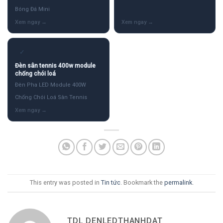
Bóng Đá Mini
✓
Đèn sân tennis 400w module
chống chói loá
Đèn Pha LED Module 400W
Chống Chói Loá Sân Tennis
This entry was posted in
Tin tức
. Bookmark the
permalink
.
TDL DENLEDTHANHDAT