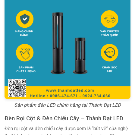
Sản phẩm đèn LED chính hãng tại Thành Đạt LED
Đèn Rọi Cột & Đèn Chiếu Cây – Thành Đạt LED
Đèn rọi cột và đèn chiếu cây được xem là “bút vẽ” của nghệ