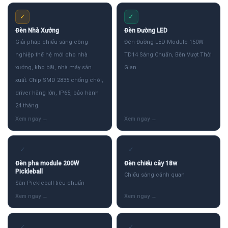
✓
✓
Đèn Nhà Xưởng
Đèn Đường LED
Giải pháp chiếu sáng công
Đèn Đường LED Module 150W
nghiệp thế hệ mới cho nhà
TD14 Sáng Chuẩn, Bền Vượt Thời
xưởng, kho bãi, nhà máy sản
Gian
xuất. Chip SMD 2835 chống chói,
driver hãng lớn, IP65, bảo hành
24 tháng.
✓
✓
Đèn pha module 200W
Đèn chiếu cây 18w
Pickleball
Chiếu sáng cảnh quan
Sân Pickleball tiêu chuẩn
✓
✓