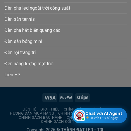
Đèn pha led ngoài trời công suất
Đèn sân tennis
Đèn pha hắt biển quảng cáo
Đèn sân bóng mini
Đèn rọi trang trí
Đèn năng lượng mặt trời
Liên Hệ
LIÊN HỆ
GIỚI THIỆU
CHÍNH SÁCH TRẢ HÀNG
Chat với AI Agent
HƯỚNG DẪN MUA HÀNG
CHÍNH SÁCH BẢO MẬT THÔNG TIN
CHÍNH SÁCH BẢO HÀNH
CHÍNH SÁCH GIAO HÀNG
Tư vấn LED sỉ ngay
CHÍNH SÁCH ĐỔI TRẢ HÀNG
Copyright 2026 ©
THÀNH ĐẠT LED - TDL