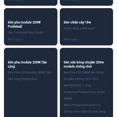
✓
✓
Đèn pha module 200W
Đèn chiếu cây 18w
Pickleball
Chiếu sáng cảnh quan
Sân Pickleball tiêu chuẩn
✓
✓
Đèn pha module 200W Cầu
Đèn sân bóng chuyền 200w
Lông
module chống chói
Đèn Pha LED Module 200W Sân
Đèn Pha LED 200W Sân Bóng
Cầu Lông Chống Chói
Chuyền Chống Chói TDLF-
MKH200-BCV — Chip
Bridgelux/Philips/Cree, driver
MEAN
WELL/Philips/Inventronics.
Chống chói UGR<19, ánh sáng