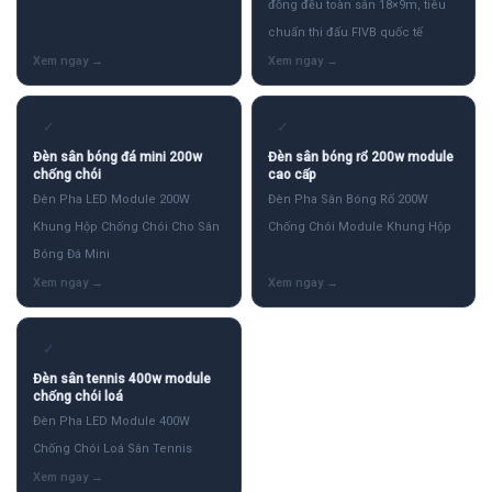
đồng đều toàn sân 18×9m, tiêu
chuẩn thi đấu FIVB quốc tế
✓
✓
Đèn sân bóng đá mini 200w
Đèn sân bóng rổ 200w module
chống chói
cao cấp
Đèn Pha LED Module 200W
Đèn Pha Sân Bóng Rổ 200W
Khung Hộp Chống Chói Cho Sân
Chống Chói Module Khung Hộp
Bóng Đá Mini
✓
Đèn sân tennis 400w module
chống chói loá
Đèn Pha LED Module 400W
Chống Chói Loá Sân Tennis