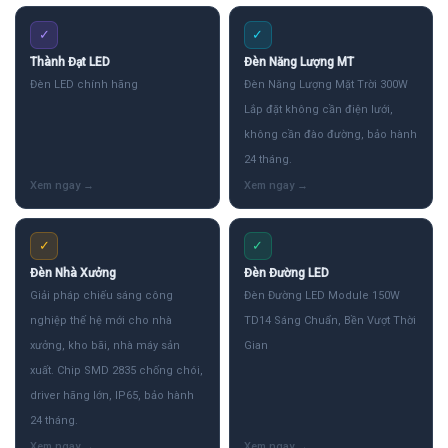
✓
✓
Thành Đạt LED
Đèn Năng Lượng MT
Đèn LED chính hãng
Đèn Năng Lượng Mặt Trời 300W
Lắp đặt không cần điện lưới,
không cần đào đường, bảo hành
24 tháng.
✓
✓
Đèn Nhà Xưởng
Đèn Đường LED
Giải pháp chiếu sáng công
Đèn Đường LED Module 150W
nghiệp thế hệ mới cho nhà
TD14 Sáng Chuẩn, Bền Vượt Thời
xưởng, kho bãi, nhà máy sản
Gian
xuất. Chip SMD 2835 chống chói,
driver hãng lớn, IP65, bảo hành
24 tháng.