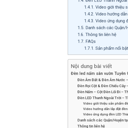
1.4.
Đèn LED Thanh Ngoài 
1.4.1.
Video giới thiệu
1.4.2.
Video hướng dẫn 
1.4.3.
Video ứng dụng đ
1.5.
Danh sách các Quận/H
1.6.
Thông tin liên hệ
1.7.
FAQs
1.7.1.
Sản phẩm nổi bậ
Nội dung bài viết
Đèn led nấm sân vườn Tuyên 
Đèn Âm Đất & Đèn Âm Nước –
Đèn Rọi Cột & Đèn Chiếu Cây 
Đèn Nấm – Cột Đèn Lối Đi – T
Đèn LED Thanh Ngoài Trời – T
Video giới thiệu sản phẩm đ
Video hướng dẫn lắp đặt đèn
Video ứng dụng đèn LED Thàn
Danh sách các Quận/Huyện tạ
Thông tin liên hệ