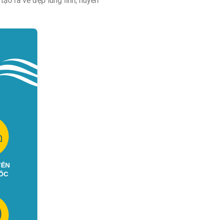
tạo ra vẻ đẹp lung linh, huyền