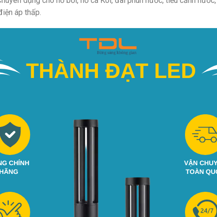
huyên dụng cho hồ bơi, hồ cá Koi, đài phun nước, tiểu cảnh nước, 
điện áp thấp.