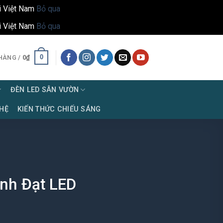
i Việt Nam
Bỏ qua
i Việt Nam
Bỏ qua
0
HÀNG /
0
₫
ĐÈN LED SÂN VƯỜN
 HỆ
KIẾN THỨC CHIẾU SÁNG
nh Đạt LED