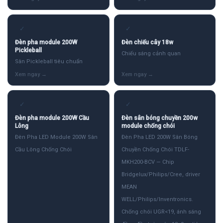
✓
✓
Đèn pha module 200W
Đèn chiếu cây 18w
Pickleball
Chiếu sáng cảnh quan
Sân Pickleball tiêu chuẩn
✓
✓
Đèn pha module 200W Cầu
Đèn sân bóng chuyền 200w
Lông
module chống chói
Đèn Pha LED Module 200W Sân
Đèn Pha LED 200W Sân Bóng
Cầu Lông Chống Chói
Chuyền Chống Chói TDLF-
MKH200-BCV — Chip
Bridgelux/Philips/Cree, driver
MEAN
WELL/Philips/Inventronics.
Chống chói UGR<19, ánh sáng