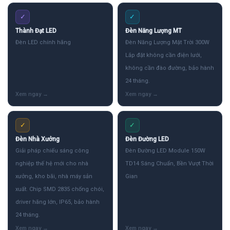
✓
✓
Thành Đạt LED
Đèn Năng Lượng MT
Đèn LED chính hãng
Đèn Năng Lượng Mặt Trời 300W
Lắp đặt không cần điện lưới,
không cần đào đường, bảo hành
24 tháng.
✓
✓
Đèn Nhà Xưởng
Đèn Đường LED
Giải pháp chiếu sáng công
Đèn Đường LED Module 150W
nghiệp thế hệ mới cho nhà
TD14 Sáng Chuẩn, Bền Vượt Thời
xưởng, kho bãi, nhà máy sản
Gian
xuất. Chip SMD 2835 chống chói,
driver hãng lớn, IP65, bảo hành
24 tháng.