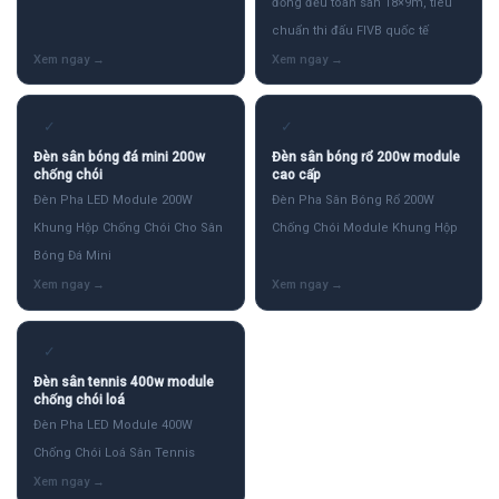
đồng đều toàn sân 18×9m, tiêu
chuẩn thi đấu FIVB quốc tế
✓
✓
Đèn sân bóng đá mini 200w
Đèn sân bóng rổ 200w module
chống chói
cao cấp
Đèn Pha LED Module 200W
Đèn Pha Sân Bóng Rổ 200W
Khung Hộp Chống Chói Cho Sân
Chống Chói Module Khung Hộp
Bóng Đá Mini
✓
Đèn sân tennis 400w module
chống chói loá
Đèn Pha LED Module 400W
Chống Chói Loá Sân Tennis