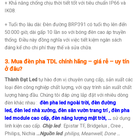
+ Khả năng chống chịu thời tiết tốt với tiêu chuẩn IP66 và
IK08.
+ Tuổi thọ lâu dài: Đèn đường BRP391 có tuổi thọ lên đến
50.000 giờ, dài gấp 10 lần so với bóng đèn cao áp truyền
thống. Điều này đồng nghĩa với việc tiết kiệm ngân sách
đáng kể cho chi phí thay thế và sửa chữa.
3. Mua đèn pha TDL chính hãng – giá rẻ – uy tín
ở đâu?
Thành Đạt Led
tự hào đơn vị chuyên cung cấp, sản xuất các
loại đèn công nghiệp chất lượng, với quy trình sản xuất chất
lượng hàng đầu. Chúng tôi đáp ứng lắp đặt với nhiêu dòng
đèn khác nhau :
đèn pha led ngoài trời
,
đèn đường
led
,
đèn led nhà xưởng
,
đèn sân vườn trang trí
,
đèn pha
led module cao cấp
,
đèn năng lượng mặt trời
, …
sử dụng
linh kiện cao cấp.
Chip led
: Epistar TF, Bridgelux , Cree ,
Philips, Nichia
…
Nguồn led
:
philips, Meanwell, Done …