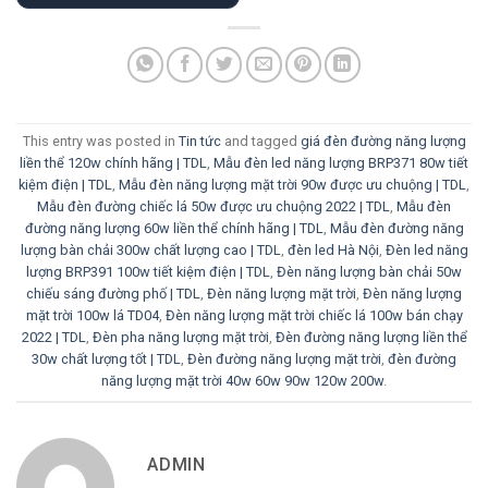
This entry was posted in
Tin tức
and tagged
giá đèn đường năng lượng
liền thể 120w chính hãng | TDL
,
Mẫu đèn led năng lượng BRP371 80w tiết
kiệm điện | TDL
,
Mẫu đèn năng lượng mặt trời 90w được ưu chuộng | TDL
,
Mẫu đèn đường chiếc lá 50w được ưu chuộng 2022 | TDL
,
Mẫu đèn
đường năng lượng 60w liền thể chính hãng | TDL
,
Mẫu đèn đường năng
lượng bàn chải 300w chất lượng cao | TDL
,
đèn led Hà Nội
,
Đèn led năng
lượng BRP391 100w tiết kiệm điện | TDL
,
Đèn năng lượng bàn chải 50w
chiếu sáng đường phố | TDL
,
Đèn năng lượng mặt trời
,
Đèn năng lượng
mặt trời 100w lá TD04
,
Đèn năng lượng mặt trời chiếc lá 100w bán chạy
2022 | TDL
,
Đèn pha năng lượng mặt trời
,
Đèn đường năng lượng liền thể
30w chất lượng tốt | TDL
,
Đèn đường năng lượng mặt trời
,
đèn đường
năng lượng mặt trời 40w 60w 90w 120w 200w
.
ADMIN