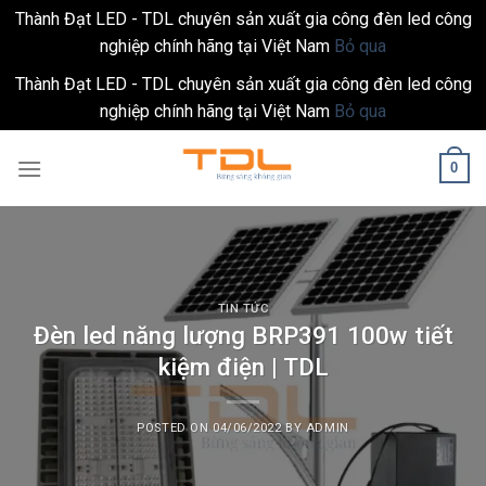
Thành Đạt LED - TDL chuyên sản xuất gia công đèn led công
nghiệp chính hãng tại Việt Nam
Bỏ qua
Thành Đạt LED - TDL chuyên sản xuất gia công đèn led công
nghiệp chính hãng tại Việt Nam
Bỏ qua
Skip
0
to
content
TIN TỨC
Đèn led năng lượng BRP391 100w tiết
kiệm điện | TDL
POSTED ON
04/06/2022
BY
ADMIN