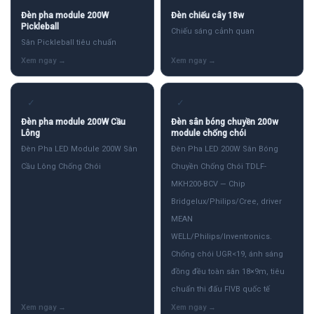
Đèn pha module 200W
Đèn chiếu cây 18w
Pickleball
Chiếu sáng cảnh quan
Sân Pickleball tiêu chuẩn
✓
✓
Đèn pha module 200W Cầu
Đèn sân bóng chuyền 200w
Lông
module chống chói
Đèn Pha LED Module 200W Sân
Đèn Pha LED 200W Sân Bóng
Cầu Lông Chống Chói
Chuyền Chống Chói TDLF-
MKH200-BCV — Chip
Bridgelux/Philips/Cree, driver
MEAN
WELL/Philips/Inventronics.
Chống chói UGR<19, ánh sáng
đồng đều toàn sân 18×9m, tiêu
chuẩn thi đấu FIVB quốc tế