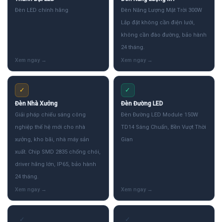
Đèn LED chính hãng
Đèn Năng Lượng Mặt Trời 300W
Lắp đặt không cần điện lưới,
không cần đào đường, bảo hành
24 tháng.
✓
✓
Đèn Nhà Xưởng
Đèn Đường LED
Giải pháp chiếu sáng công
Đèn Đường LED Module 150W
nghiệp thế hệ mới cho nhà
TD14 Sáng Chuẩn, Bền Vượt Thời
xưởng, kho bãi, nhà máy sản
Gian
xuất. Chip SMD 2835 chống chói,
driver hãng lớn, IP65, bảo hành
24 tháng.
✓
✓