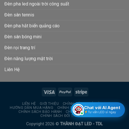
Đèn pha led ngoài trời công suất
Đèn sân tennis
Đèn pha hắt biển quảng cáo
Đèn sân bóng mini
Đèn rọi trang trí
Đèn năng lượng mặt trời
Liên Hệ
LIÊN HỆ
GIỚI THIỆU
CHÍNH SÁCH TRẢ HÀNG
Chat với AI Agent
HƯỚNG DẪN MUA HÀNG
CHÍNH SÁCH BẢO MẬT THÔNG TIN
CHÍNH SÁCH BẢO HÀNH
CHÍNH SÁCH GIAO HÀNG
Tư vấn LED sỉ ngay
CHÍNH SÁCH ĐỔI TRẢ HÀNG
Copyright 2026 ©
THÀNH ĐẠT LED - TDL