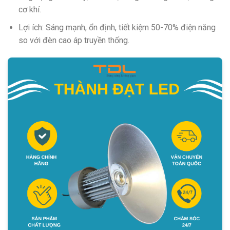
cơ khí.
Lợi ích: Sáng mạnh, ổn định, tiết kiệm 50-70% điện năng
so với đèn cao áp truyền thống.