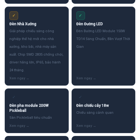
✓
✓
Đèn Nhà Xưởng
Đèn Đường LED
Giải pháp chiếu sáng công
Đèn Đường LED Module 150W
nghiệp thế hệ mới cho nhà
TD14 Sáng Chuẩn, Bền Vượt Thời
xưởng, kho bãi, nhà máy sản
Gian
xuất. Chip SMD 2835 chống chói,
driver hãng lớn, IP65, bảo hành
24 tháng.
✓
✓
Đèn pha module 200W
Đèn chiếu cây 18w
Pickleball
Chiếu sáng cảnh quan
Sân Pickleball tiêu chuẩn