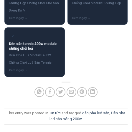
Khung Hộp Chống Chói Cho Sân
Chống Chói Module Khung Hộp
Bóng Đá Mini
✓
Đèn sân tennis 400w module
chống chói loá
Đèn Pha LED Module 400W
Chống Chói Loá Sân Tennis
This entry was posted in
Tin tức
and tagged
đèn pha led sân
,
Đèn pha
led sân bóng 200w
.