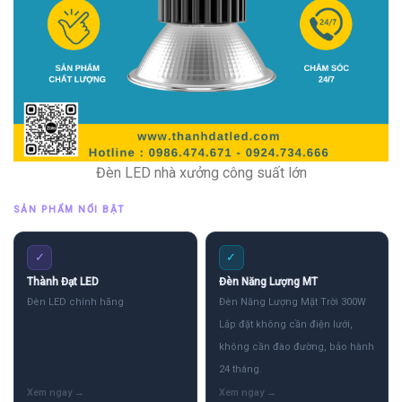
Đèn LED nhà xưởng công suất lớn
SẢN PHẨM NỔI BẬT
✓
✓
Thành Đạt LED
Đèn Năng Lượng MT
Đèn LED chính hãng
Đèn Năng Lượng Mặt Trời 300W
Lắp đặt không cần điện lưới,
không cần đào đường, bảo hành
24 tháng.