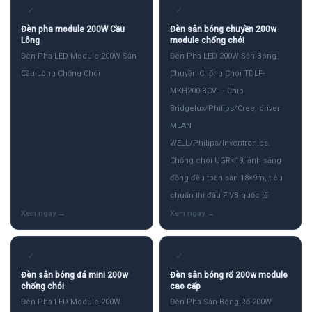
✓
✓
Đèn pha module 200W Cầu
Đèn sân bóng chuyền 200w
Lông
module chống chói
Đèn Pha LED Module 200W Sân
Đèn Pha LED 200W Sân Bóng
Cầu Lông Chống Chói
Chuyền Chống Chói TDLF-
MKH200-BCV — Chip
Bridgelux/Philips/Cree, driver
MEAN
WELL/Philips/Inventronics.
Chống chói UGR<19, ánh sáng
đồng đều toàn sân 18×9m, tiêu
chuẩn thi đấu FIVB quốc tế
✓
✓
Đèn sân bóng đá mini 200w
Đèn sân bóng rổ 200w module
chống chói
cao cấp
Đèn Pha LED Module 200W
Đèn Pha Sân Bóng Rổ 200W