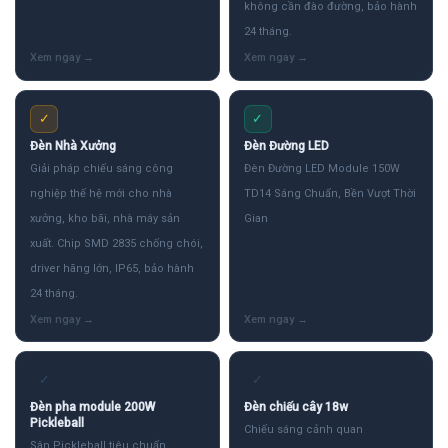
không cần đào đường, bảo hành
24 tháng.
✓
✓
Đèn Nhà Xưởng
Đèn Đường LED
Giải pháp chiếu sáng công
Đèn Đường LED Module 150W
nghiệp thế hệ mới cho nhà
TD14 Sáng Chuẩn, Bền Vượt Thời
xưởng, kho bãi, nhà máy sản
Gian
xuất. Chip SMD 2835 chống chói,
driver hãng lớn, IP65, bảo hành
24 tháng.
✓
✓
Đèn pha module 200W
Đèn chiếu cây 18w
Pickleball
Chiếu sáng cảnh quan
Sân Pickleball tiêu chuẩn