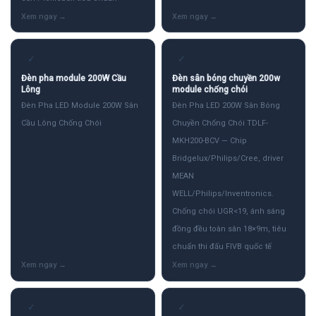
✓
✓
Đèn pha module 200W Cầu
Đèn sân bóng chuyền 200w
Lông
module chống chói
Đèn Pha LED Module 200W Sân
Đèn Pha LED 200W Sân Bóng
Cầu Lông Chống Chói
Chuyền Chống Chói TDLF-
MKH200-BCV — Chip
Bridgelux/Philips/Cree, driver
MEAN
WELL/Philips/Inventronics.
Chống chói UGR<19, ánh sáng
đồng đều toàn sân 18×9m, tiêu
chuẩn thi đấu FIVB quốc tế
✓
✓