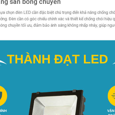
sáng sân bóng chuyền
 lựa chọn đèn LED cần đặc biệt chú trọng đến khả năng chống ch
ởng. Đèn cần có góc chiếu chính xác và thiết kế chống chói hiệu
bóng chuyền tối ưu, đảm bảo ánh sáng không nhấp nháy, giúp ngườ