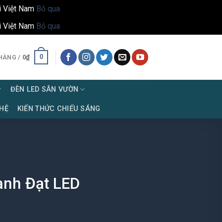
i Việt Nam
Bỏ qua
i Việt Nam
Bỏ qua
0
HÀNG /
0
₫
ĐÈN LED SÂN VƯỜN
 HỆ
KIẾN THỨC CHIẾU SÁNG
ành Đạt LED