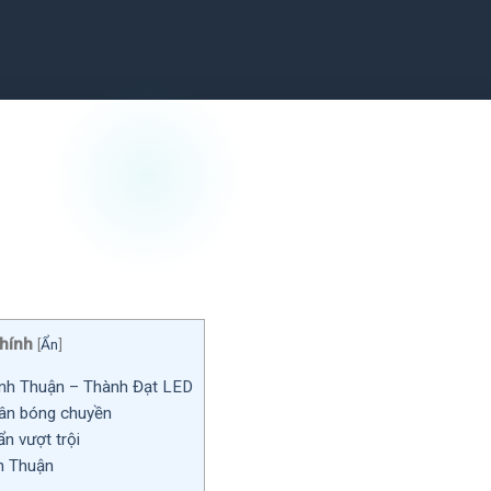
hính
[
Ẩn
]
ình Thuận – Thành Đạt LED
sân bóng chuyền
n vượt trội
h Thuận