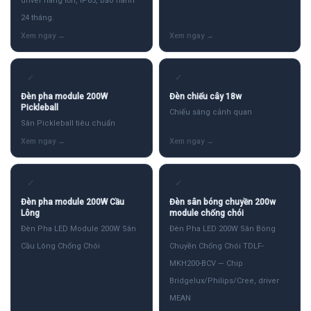
driver hãng lớn, IP65, bảo hành
24 tháng.
✓
✓
Đèn pha module 200W
Đèn chiếu cây 18w
Pickleball
Chiếu sáng cảnh quan
Sân Pickleball tiêu chuẩn
✓
✓
Đèn pha module 200W Cầu
Đèn sân bóng chuyền 200w
Lông
module chống chói
Đèn Pha LED Module 200W Sân
Đèn Pha LED 200W Sân Bóng
Cầu Lông Chống Chói
Chuyền Chống Chói TDLF-
MKH200-BCV — Chip
Bridgelux/Philips/Cree, driver
MEAN