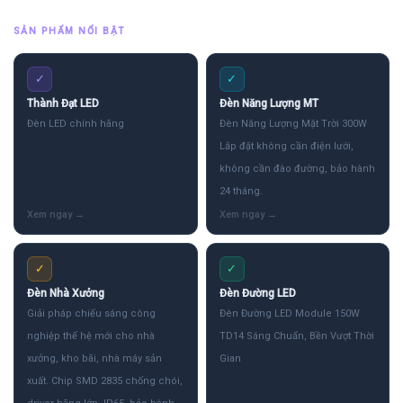
SẢN PHẨM NỔI BẬT
✓
✓
Thành Đạt LED
Đèn Năng Lượng MT
Đèn LED chính hãng
Đèn Năng Lượng Mặt Trời 300W
Lắp đặt không cần điện lưới,
không cần đào đường, bảo hành
24 tháng.
✓
✓
Đèn Nhà Xưởng
Đèn Đường LED
Giải pháp chiếu sáng công
Đèn Đường LED Module 150W
nghiệp thế hệ mới cho nhà
TD14 Sáng Chuẩn, Bền Vượt Thời
xưởng, kho bãi, nhà máy sản
Gian
xuất. Chip SMD 2835 chống chói,