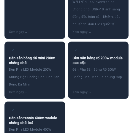
WELL/Philips/Inventronics.
Chống chói UGR<19, ánh sáng
đồng đều toàn sân 18×9m, tiêu
chuẩn thi đấu FIVB quốc tế
✓
✓
Đèn sân bóng đá mini 200w
Đèn sân bóng rổ 200w module
chống chói
cao cấp
Đèn Pha LED Module 200W
Đèn Pha Sân Bóng Rổ 200W
Khung Hộp Chống Chói Cho Sân
Chống Chói Module Khung Hộp
Bóng Đá Mini
✓
Đèn sân tennis 400w module
chống chói loá
Đèn Pha LED Module 400W