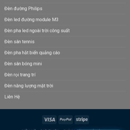
Đèn đường Philips
Đèn led đường module M3
Đèn pha led ngoài trời công suất
Đèn sân tennis
Đèn pha hắt biển quảng cáo
Đèn sân bóng mini
Đèn rọi trang trí
Đèn năng lượng mặt trời
Liên Hệ