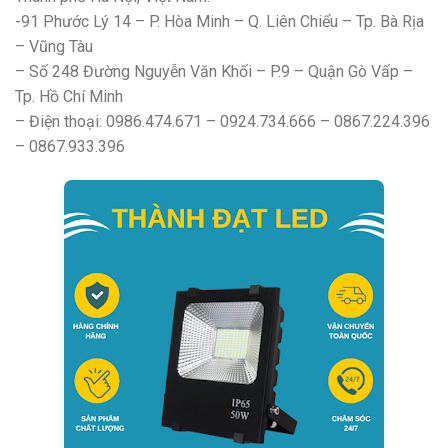
-91 Phước Lý 14 – P. Hòa Minh – Q. Liên Chiểu – Tp. Bà Rịa
– Vũng Tàu
– Số 248 Đường Nguyễn Văn Khối – P.9 – Quận Gò Vấp –
Tp. Hồ Chí Minh
– Điện thoại: 0986.474.671 – 0924.734.666 – 0867.224.396
– 0867.933.396