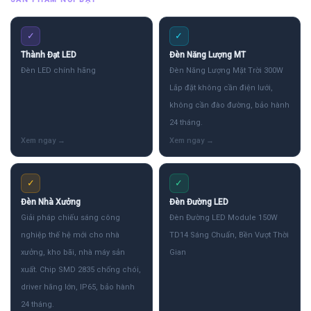
✓
✓
Thành Đạt LED
Đèn Năng Lượng MT
Đèn LED chính hãng
Đèn Năng Lượng Mặt Trời 300W
Lắp đặt không cần điện lưới,
không cần đào đường, bảo hành
24 tháng.
✓
✓
Đèn Nhà Xưởng
Đèn Đường LED
Giải pháp chiếu sáng công
Đèn Đường LED Module 150W
nghiệp thế hệ mới cho nhà
TD14 Sáng Chuẩn, Bền Vượt Thời
xưởng, kho bãi, nhà máy sản
Gian
xuất. Chip SMD 2835 chống chói,
driver hãng lớn, IP65, bảo hành
24 tháng.