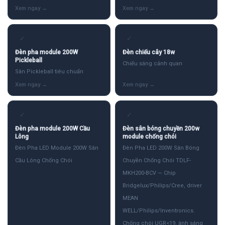
✓
✓
Đèn pha module 200W
Đèn chiếu cây 18w
Pickleball
Chiếu sáng cảnh quan
Sân Pickleball tiêu chuẩn
✓
✓
Đèn pha module 200W Cầu
Đèn sân bóng chuyền 200w
Lông
module chống chói
Đèn Pha LED Module 200W Sân
Đèn Pha LED 200W Sân Bóng
Cầu Lông Chống Chói
Chuyền Chống Chói TDLF-
MKH200-BCV — Chip
Bridgelux/Philips/Cree, driver
MEAN
WELL/Philips/Inventronics.
Chống chói UGR<19, ánh sáng