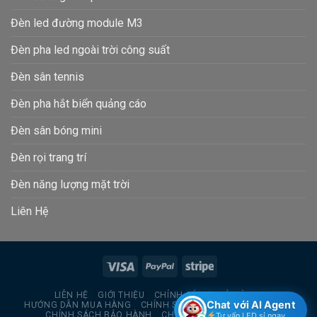
Đèn led đường module M3
Đèn pha led ngoài trời công suất
Đèn sân tennis
Đèn pha hắt biển quảng cáo
Đèn sân bóng mini
Đèn rọi trang trí
Đèn năng lượng mặt trời
Liên Hệ
LIÊN HỆ
GIỚI THIỆU
CHÍNH SÁCH TRẢ HÀNG
Chat với AI Agent
HƯỚNG DẪN MUA HÀNG
CHÍNH SÁCH BẢO MẬT THÔNG TIN
CHÍNH SÁCH BẢO HÀNH
CHÍNH SÁCH GIAO HÀNG
Tư vấn LED sỉ ngay