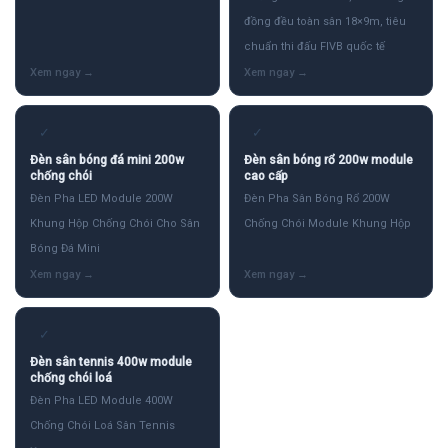
đồng đều toàn sân 18×9m, tiêu
chuẩn thi đấu FIVB quốc tế
✓
✓
Đèn sân bóng đá mini 200w
Đèn sân bóng rổ 200w module
chống chói
cao cấp
Đèn Pha LED Module 200W
Đèn Pha Sân Bóng Rổ 200W
Khung Hộp Chống Chói Cho Sân
Chống Chói Module Khung Hộp
Bóng Đá Mini
✓
Đèn sân tennis 400w module
chống chói loá
Đèn Pha LED Module 400W
Chống Chói Loá Sân Tennis