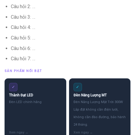
Câu hỏi 2: …
Câu hỏi 3: …
Câu hỏi 4: …
Câu hỏi 5: …
Câu hỏi 6: …
Câu hỏi 7: …
SẢN PHẨM NỔI BẬT
✓
✓
Thành Đạt LED
Đèn Năng Lượng MT
Đèn LED chính hãng
Đèn Năng Lượng Mặt Trời 300W
Lắp đặt không cần điện lưới,
không cần đào đường, bảo hành
24 tháng.