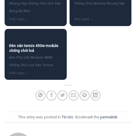
Khung Hộp Chống Chói Cho Sân
Chống Chói Module Khung Hộp
Bóng Đá Mini
✓
Đèn sân tennis 400w module
chống chói loá
Đèn Pha LED Module 400W
Chống Chói Loá Sân Tennis
This entry was posted in
Tin tức
. Bookmark the
permalink
.