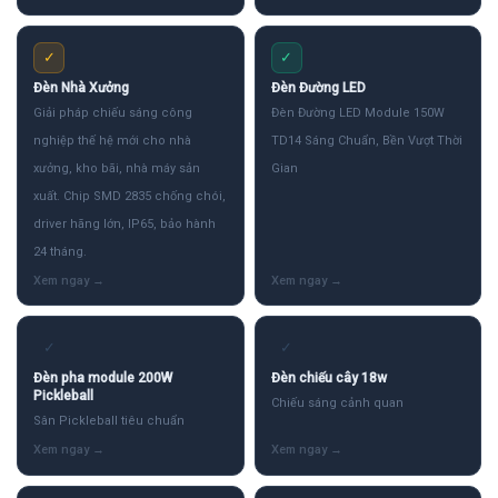
✓
✓
Đèn Nhà Xưởng
Đèn Đường LED
Giải pháp chiếu sáng công
Đèn Đường LED Module 150W
nghiệp thế hệ mới cho nhà
TD14 Sáng Chuẩn, Bền Vượt Thời
xưởng, kho bãi, nhà máy sản
Gian
xuất. Chip SMD 2835 chống chói,
driver hãng lớn, IP65, bảo hành
24 tháng.
✓
✓
Đèn pha module 200W
Đèn chiếu cây 18w
Pickleball
Chiếu sáng cảnh quan
Sân Pickleball tiêu chuẩn