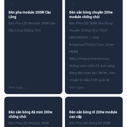
✓
✓
Đèn pha module 200W Cầu
Đèn sân bóng chuyền 200w
Lông
module chống chói
Đèn Pha LED Module 200W Sân
Đèn Pha LED 200W Sân Bóng
Cầu Lông Chống Chói
Chuyền Chống Chói TDLF-
MKH200-BCV — Chip
Bridgelux/Philips/Cree, driver
MEAN
WELL/Philips/Inventronics.
Chống chói UGR<19, ánh sáng
đồng đều toàn sân 18×9m, tiêu
chuẩn thi đấu FIVB quốc tế
✓
✓
Đèn sân bóng đá mini 200w
Đèn sân bóng rổ 200w module
chống chói
cao cấp
Đèn Pha LED Module 200W
Đèn Pha Sân Bóng Rổ 200W