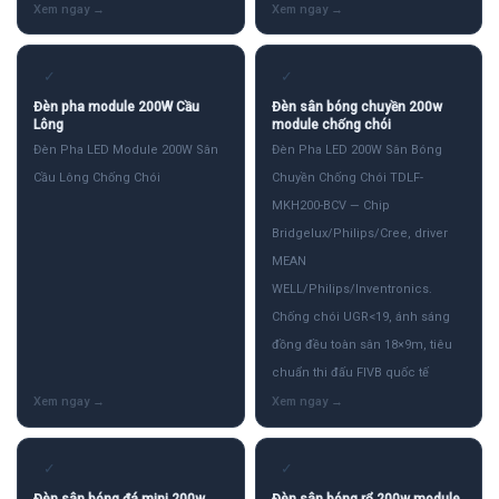
✓
✓
Đèn pha module 200W Cầu
Đèn sân bóng chuyền 200w
Lông
module chống chói
Đèn Pha LED Module 200W Sân
Đèn Pha LED 200W Sân Bóng
Cầu Lông Chống Chói
Chuyền Chống Chói TDLF-
MKH200-BCV — Chip
Bridgelux/Philips/Cree, driver
MEAN
WELL/Philips/Inventronics.
Chống chói UGR<19, ánh sáng
đồng đều toàn sân 18×9m, tiêu
chuẩn thi đấu FIVB quốc tế
✓
✓