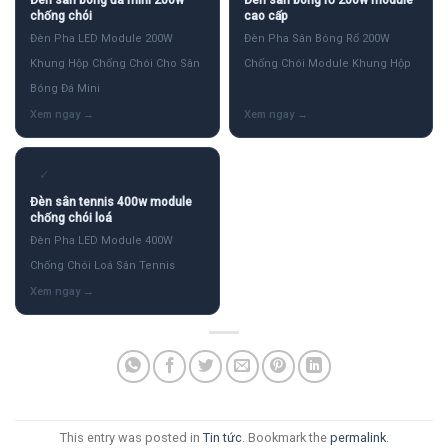
Đèn sân bóng đá mini 200w
Đèn sân bóng rổ 200w module
chống chói
cao cấp
Đèn Pha LED Module 200W
Đèn Pha Sân Bóng Rổ 200W
Khung Hộp Chống Chói Cho Sân
Chống Chói Module Khung Hộp
Bóng Đá Mini
✓
Đèn sân tennis 400w module
chống chói loá
Đèn Pha LED Module 400W
Chống Chói Loá Sân Tennis
This entry was posted in
Tin tức
. Bookmark the
permalink
.