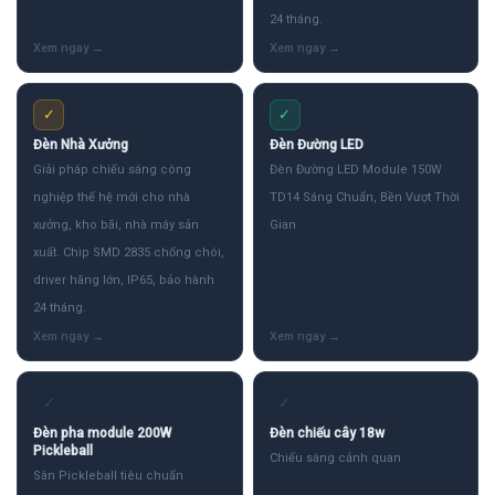
24 tháng.
✓
✓
Đèn Nhà Xưởng
Đèn Đường LED
Giải pháp chiếu sáng công
Đèn Đường LED Module 150W
nghiệp thế hệ mới cho nhà
TD14 Sáng Chuẩn, Bền Vượt Thời
xưởng, kho bãi, nhà máy sản
Gian
xuất. Chip SMD 2835 chống chói,
driver hãng lớn, IP65, bảo hành
24 tháng.
✓
✓
Đèn pha module 200W
Đèn chiếu cây 18w
Pickleball
Chiếu sáng cảnh quan
Sân Pickleball tiêu chuẩn