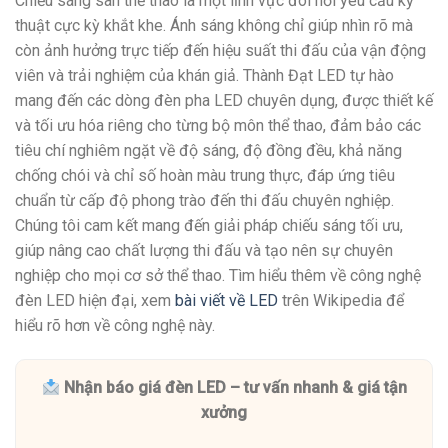
Chiếu sáng sân thể thao là một lĩnh vực đòi hỏi yêu cầu kỹ
thuật cực kỳ khắt khe. Ánh sáng không chỉ giúp nhìn rõ mà
còn ảnh hưởng trực tiếp đến hiệu suất thi đấu của vận động
viên và trải nghiệm của khán giả. Thành Đạt LED tự hào
mang đến các dòng đèn pha LED chuyên dụng, được thiết kế
và tối ưu hóa riêng cho từng bộ môn thể thao, đảm bảo các
tiêu chí nghiêm ngặt về độ sáng, độ đồng đều, khả năng
chống chói và chỉ số hoàn màu trung thực, đáp ứng tiêu
chuẩn từ cấp độ phong trào đến thi đấu chuyên nghiệp.
Chúng tôi cam kết mang đến giải pháp chiếu sáng tối ưu,
giúp nâng cao chất lượng thi đấu và tạo nên sự chuyên
nghiệp cho mọi cơ sở thể thao. Tìm hiểu thêm về công nghệ
đèn LED hiện đại, xem
bài viết về LED
trên Wikipedia để
hiểu rõ hơn về công nghệ này.
Nhận báo giá đèn LED – tư vấn nhanh & giá tận
xưởng