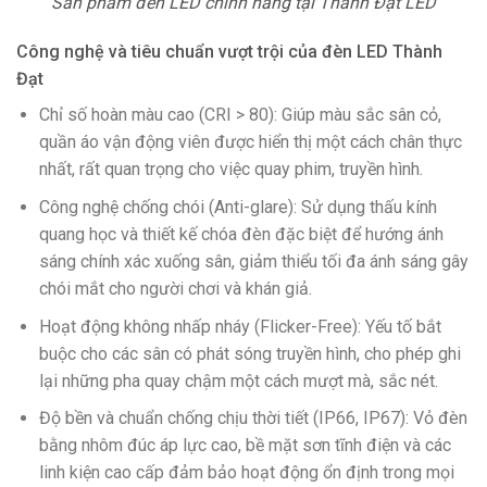
Sản phẩm đèn LED chính hãng tại Thành Đạt LED
Công nghệ và tiêu chuẩn vượt trội của đèn LED Thành
Đạt
Chỉ số hoàn màu cao (CRI > 80): Giúp màu sắc sân cỏ,
quần áo vận động viên được hiển thị một cách chân thực
nhất, rất quan trọng cho việc quay phim, truyền hình.
Công nghệ chống chói (Anti-glare): Sử dụng thấu kính
quang học và thiết kế chóa đèn đặc biệt để hướng ánh
sáng chính xác xuống sân, giảm thiểu tối đa ánh sáng gây
chói mắt cho người chơi và khán giả.
Hoạt động không nhấp nháy (Flicker-Free): Yếu tố bắt
buộc cho các sân có phát sóng truyền hình, cho phép ghi
lại những pha quay chậm một cách mượt mà, sắc nét.
Độ bền và chuẩn chống chịu thời tiết (IP66, IP67): Vỏ đèn
bằng nhôm đúc áp lực cao, bề mặt sơn tĩnh điện và các
linh kiện cao cấp đảm bảo hoạt động ổn định trong mọi