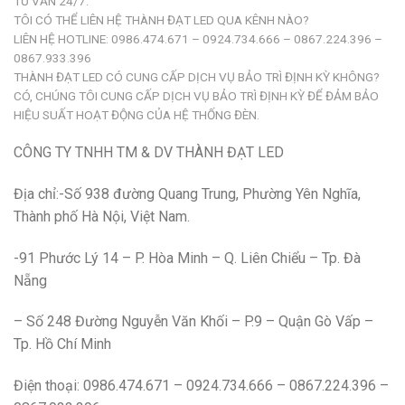
TƯ VẤN 24/7.
TÔI CÓ THỂ LIÊN HỆ THÀNH ĐẠT LED QUA KÊNH NÀO?
LIÊN HỆ HOTLINE: 0986.474.671 – 0924.734.666 – 0867.224.396 –
0867.933.396
THÀNH ĐẠT LED CÓ CUNG CẤP DỊCH VỤ BẢO TRÌ ĐỊNH KỲ KHÔNG?
CÓ, CHÚNG TÔI CUNG CẤP DỊCH VỤ BẢO TRÌ ĐỊNH KỲ ĐỂ ĐẢM BẢO
HIỆU SUẤT HOẠT ĐỘNG CỦA HỆ THỐNG ĐÈN.
CÔNG TY TNHH TM & DV THÀNH ĐẠT LED
Địa chỉ:-Số 938 đường Quang Trung, Phường Yên Nghĩa,
Thành phố Hà Nội, Việt Nam.
-91 Phước Lý 14 – P. Hòa Minh – Q. Liên Chiểu – Tp. Đà
Nẵng
– Số 248 Đường Nguyễn Văn Khối – P.9 – Quận Gò Vấp –
Tp. Hồ Chí Minh
Điện thoại: 0986.474.671 – 0924.734.666 – 0867.224.396 –