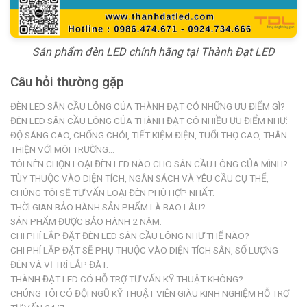
Sản phẩm đèn LED chính hãng tại Thành Đạt LED
Câu hỏi thường gặp
ĐÈN LED SÂN CẦU LÔNG CỦA THÀNH ĐẠT CÓ NHỮNG ƯU ĐIỂM GÌ?
ĐÈN LED SÂN CẦU LÔNG CỦA THÀNH ĐẠT CÓ NHIỀU ƯU ĐIỂM NHƯ:
ĐỘ SÁNG CAO, CHỐNG CHÓI, TIẾT KIỆM ĐIỆN, TUỔI THỌ CAO, THÂN
THIỆN VỚI MÔI TRƯỜNG…
TÔI NÊN CHỌN LOẠI ĐÈN LED NÀO CHO SÂN CẦU LÔNG CỦA MÌNH?
TÙY THUỘC VÀO DIỆN TÍCH, NGÂN SÁCH VÀ YÊU CẦU CỤ THỂ,
CHÚNG TÔI SẼ TƯ VẤN LOẠI ĐÈN PHÙ HỢP NHẤT.
THỜI GIAN BẢO HÀNH SẢN PHẨM LÀ BAO LÂU?
SẢN PHẨM ĐƯỢC BẢO HÀNH 2 NĂM.
CHI PHÍ LẮP ĐẶT ĐÈN LED SÂN CẦU LÔNG NHƯ THẾ NÀO?
CHI PHÍ LẮP ĐẶT SẼ PHỤ THUỘC VÀO DIỆN TÍCH SÂN, SỐ LƯỢNG
ĐÈN VÀ VỊ TRÍ LẮP ĐẶT.
THÀNH ĐẠT LED CÓ HỖ TRỢ TƯ VẤN KỸ THUẬT KHÔNG?
CHÚNG TÔI CÓ ĐỘI NGŨ KỸ THUẬT VIÊN GIÀU KINH NGHIỆM HỖ TRỢ