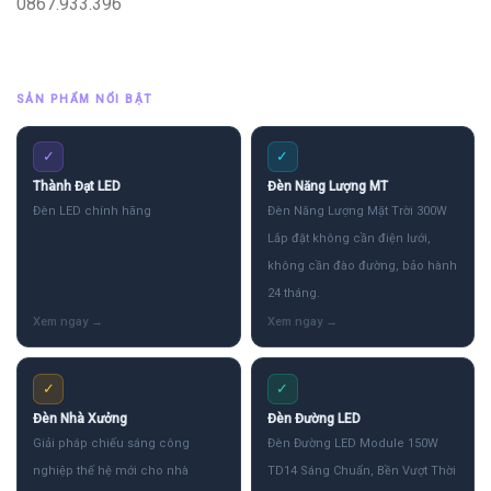
0867.933.396
SẢN PHẨM NỔI BẬT
✓
✓
Thành Đạt LED
Đèn Năng Lượng MT
Đèn LED chính hãng
Đèn Năng Lượng Mặt Trời 300W
Lắp đặt không cần điện lưới,
không cần đào đường, bảo hành
24 tháng.
✓
✓
Đèn Nhà Xưởng
Đèn Đường LED
Giải pháp chiếu sáng công
Đèn Đường LED Module 150W
nghiệp thế hệ mới cho nhà
TD14 Sáng Chuẩn, Bền Vượt Thời