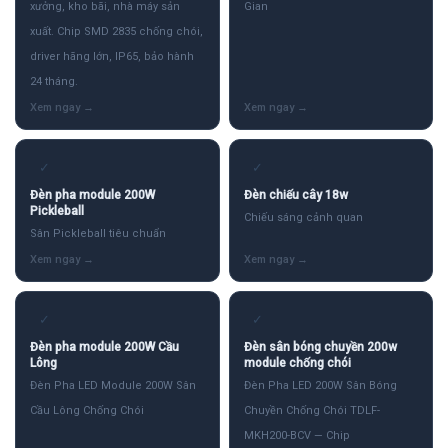
xưởng, kho bãi, nhà máy sản
Gian
xuất. Chip SMD 2835 chống chói,
driver hãng lớn, IP65, bảo hành
24 tháng.
✓
✓
Đèn pha module 200W
Đèn chiếu cây 18w
Pickleball
Chiếu sáng cảnh quan
Sân Pickleball tiêu chuẩn
✓
✓
Đèn pha module 200W Cầu
Đèn sân bóng chuyền 200w
Lông
module chống chói
Đèn Pha LED Module 200W Sân
Đèn Pha LED 200W Sân Bóng
Cầu Lông Chống Chói
Chuyền Chống Chói TDLF-
MKH200-BCV — Chip