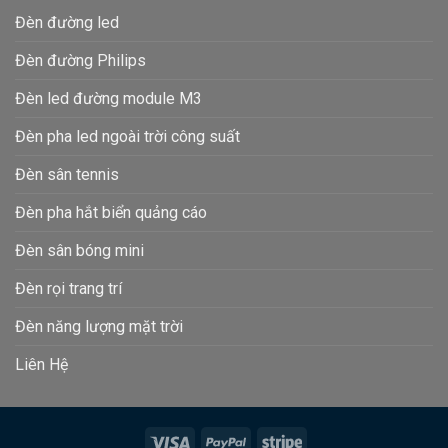
Đèn đường led
Đèn đường Philips
Đèn led đường module M3
Đèn pha led ngoài trời công suất
Đèn sân tennis
Đèn pha hắt biển quảng cáo
Đèn sân bóng mini
Đèn rọi trang trí
Đèn năng lượng mặt trời
Liên Hệ