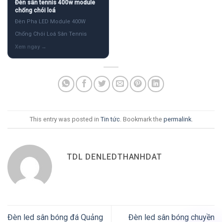
Đèn sân tennis 400w module
chống chói loá
Đèn Pha LED Module 400W
Chống Chói Loá Sân Tennis
This entry was posted in
Tin tức
. Bookmark the
permalink
.
TDL DENLEDTHANHDAT
Đèn led sân bóng đá Quảng
Đèn led sân bóng chuyền