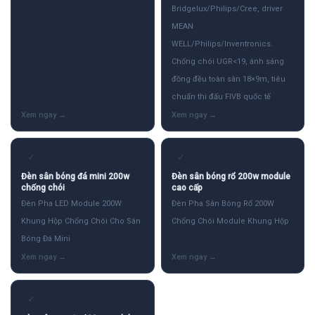
Bridgelux/Philips/Cree, driver
MEAN
WELL/Philips/Inventronics.
Chống chói UGR<19, ánh sáng
đồng đều toàn sân 18×9m, tiêu
chuẩn thi đấu FIVB quốc tế
✓
✓
Đèn sân bóng đá mini 200w
Đèn sân bóng rổ 200w module
chống chói
cao cấp
Đèn Pha LED Module 200W
Đèn Pha Sân Bóng Rổ 200W
Khung Hộp Chống Chói Cho Sân
Chống Chói Module Khung Hộp
Bóng Đá Mini
✓