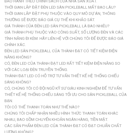
BẢO HÀNH THEO CHÍNH SÁCH CỦA NHÀ SẢN XUẤT.
THỜI GIAN LẮP ĐẶT ĐÈN LED SÂN PICKLEBALL MẤT BAO LÂU?
THỜI GIAN LẮP ĐẶT PHỤ THUỘC VÀO QUY MÔ DỰ ÁN, THÔNG
THƯỜNG SẼ ĐƯỢC BÁO GIÁ CỤ THỂ KHI KHẢO SÁT.
GIÁ THÀNH CỦA ĐÈN LED SÂN PICKLEBALL LÀ BAO NHIÊU?
GIÁ THÀNH PHỤ THUỘC VÀO CÔNG SUẤT, SỐ LƯỢNG ĐÈN VÀ CÁC
TÍNH NĂNG ĐI KÈM. HÃY LIÊN HỆ VỚI CHÚNG TÔI ĐỂ ĐƯỢC BÁO GIÁ
CHÍNH XÁC.
ĐÈN LED SÂN PICKLEBALL CỦA THÀNH ĐẠT CÓ TIẾT KIỆM ĐIỆN
NĂNG KHÔNG?
CÓ, ĐÈN LED CỦA THÀNH ĐẠT LED RẤT TIẾT KIỆM ĐIỆN NĂNG SO
VỚI CÁC LOẠI ĐÈN TRUYỀN THỐNG.
THÀNH ĐẠT LED CÓ HỖ TRỢ TƯ VẤN THIẾT KẾ HỆ THỐNG CHIẾU
SÁNG KHÔNG?
CÓ, CHÚNG TÔI CÓ ĐỘI NGŨ KỸ SƯ GIÀU KINH NGHIỆM ĐỂ TƯ VẤN
THIẾT KẾ HỆ THỐNG CHIẾU SÁNG TỐI ƯU CHO SÂN PICKLEBALL CỦA
BẠN.
TÔI CÓ THỂ THANH TOÁN NHƯ THẾ NÀO?
CHÚNG TÔI CHẤP NHẬN NHIỀU HÌNH THỨC THANH TOÁN KHÁC
NHAU, BAO GỒM CHUYỂN KHOẢN NGÂN HÀNG, TIỀN MẶT.
CÁC SẢN PHẨM ĐÈN LED CỦA THÀNH ĐẠT CÓ ĐẠT CHUẨN CHẤT
LƯỢNG KHÔNG?