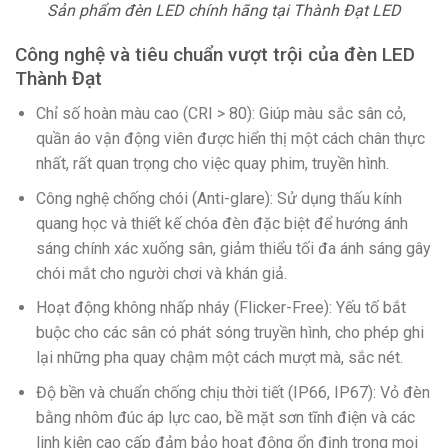
Sản phẩm đèn LED chính hãng tại Thành Đạt LED
Công nghệ và tiêu chuẩn vượt trội của đèn LED
Thành Đạt
Chỉ số hoàn màu cao (CRI > 80): Giúp màu sắc sân cỏ,
quần áo vận động viên được hiển thị một cách chân thực
nhất, rất quan trọng cho việc quay phim, truyền hình.
Công nghệ chống chói (Anti-glare): Sử dụng thấu kính
quang học và thiết kế chóa đèn đặc biệt để hướng ánh
sáng chính xác xuống sân, giảm thiểu tối đa ánh sáng gây
chói mắt cho người chơi và khán giả.
Hoạt động không nhấp nháy (Flicker-Free): Yếu tố bắt
buộc cho các sân có phát sóng truyền hình, cho phép ghi
lại những pha quay chậm một cách mượt mà, sắc nét.
Độ bền và chuẩn chống chịu thời tiết (IP66, IP67): Vỏ đèn
bằng nhôm đúc áp lực cao, bề mặt sơn tĩnh điện và các
linh kiện cao cấp đảm bảo hoạt động ổn định trong mọi