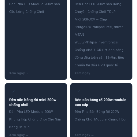
Đèn Pha LED Module 200W Sân
Đèn Pha LED 200W Sân Bóng
Cầu Lông Chống Chói
Chuyền Chống Chói TDLF-
MKH200-BCV — Chip
Bridgelux/Philips/Cree, driver
MEAN
WELL/Philips/Inventronics.
Chống chói UGR<19, ánh sáng
đồng đều toàn sân 18×9m, tiêu
chuẩn thi đấu FIVB quốc tế
✓
✓
Đèn sân bóng đá mini 200w
Đèn sân bóng rổ 200w module
chống chói
cao cấp
Đèn Pha LED Module 200W
Đèn Pha Sân Bóng Rổ 200W
Khung Hộp Chống Chói Cho Sân
Chống Chói Module Khung Hộp
Bóng Đá Mini