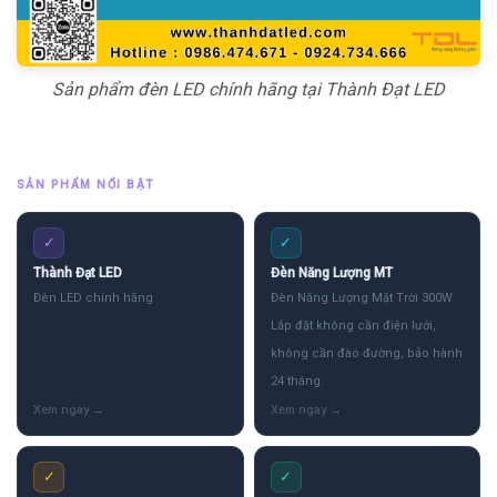
Sản phẩm đèn LED chính hãng tại Thành Đạt LED
SẢN PHẨM NỔI BẬT
✓
✓
Thành Đạt LED
Đèn Năng Lượng MT
Đèn LED chính hãng
Đèn Năng Lượng Mặt Trời 300W
Lắp đặt không cần điện lưới,
không cần đào đường, bảo hành
24 tháng.
✓
✓