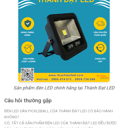
Sản phẩm đèn LED chính hãng tại Thành Đạt LED
Câu hỏi thường gặp
ĐÈN LED SÂN PICKLEBALL CỦA THÀNH ĐẠT LED CÓ BẢO HÀNH
KHÔNG?
CÓ, TẤT CẢ SẢN PHẨM ĐÈN LED CỦA THÀNH ĐẠT LED ĐỀU ĐƯỢC