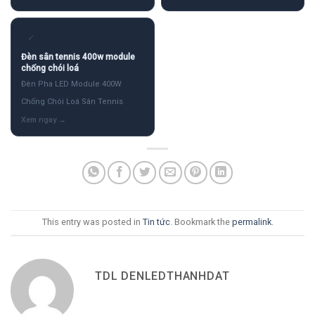
✓
Đèn sân tennis 400w module
chống chói loá
Đèn Pha LED Module 400W
Chống Chói Loá Sân Tennis
This entry was posted in
Tin tức
. Bookmark the
permalink
.
TDL DENLEDTHANHDAT