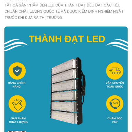
TẤT CẢ SẢN PHẨM ĐÈN LED CỦA THÀNH ĐẠT ĐỀU ĐẠT CÁC TIÊU
CHUẨN CHẤT LƯỢNG QUỐC TẾ VÀ ĐƯỢC KIỂM ĐỊNH NGHIÊM NGẶT
TRƯỚC KHI ĐƯA RA THỊ TRƯỜNG.