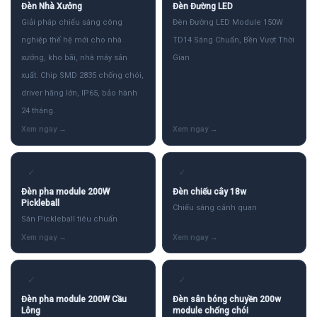
Đèn Nhà Xưởng
Đèn Đường LED
Giải pháp chiếu sáng công
Đèn Đường LED Module 150W
nghiệp thế hệ mới cho nhà
TD14 Sáng Chuẩn, Bền Vượt Thời
xưởng, kho bãi, nhà máy sản
Gian
xuất. Chip SMD 2835 chống chói,
driver hãng lớn, IP65, bảo hành
24 tháng.
✓
✓
Đèn pha module 200W
Đèn chiếu cây 18w
Pickleball
Chiếu sáng cảnh quan
Sân Pickleball tiêu chuẩn
✓
✓
Đèn pha module 200W Cầu
Đèn sân bóng chuyền 200w
Lông
module chống chói