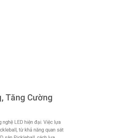
ng, Tăng Cường
g nghệ LED hiện đại. Việc lựa
ckleball, từ khả năng quan sát
D sân Pickleball, cách lựa