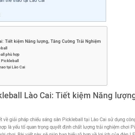
ân thể thao tại Lào Cai
t
ai: Tiết kiệm Năng lượng, Tăng Cường Trải Nghiệm
eball
all phù hợp
 Pickleball
hao tại Lào Cai
leball Lào Cai: Tiết kiệm Năng lượ
 về giải pháp chiếu sáng sân Pickleball tại Lào Cai sử dụng côn
ợp là yếu tố quan trọng quyết định chất lượng trải nghiệm chơi Pi
i chơi. Bài viết này sẽ giúp bạn hiểu rõ hơn về lợi ích của đèn LE