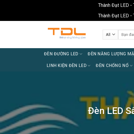
Thành Đạt LED - 
Thành Đạt LED - 
Skip
to
Tìm
kiếm:
content
ĐÈN ĐƯỜNG LED
ĐÈN NĂNG LƯỢNG MẶ
LINH KIỆN ĐÈN LED
ĐÈN CHỐNG NỔ
Đèn LED Sâ