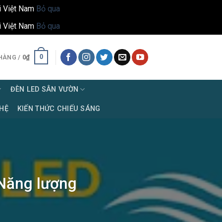
i Việt Nam
Bỏ qua
i Việt Nam
Bỏ qua
0
HÀNG /
0
₫
ĐÈN LED SÂN VƯỜN
 HỆ
KIẾN THỨC CHIẾU SÁNG
 Năng lượng