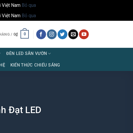
i Việt Nam
Bỏ qua
i Việt Nam
Bỏ qua
0
HÀNG /
0
₫
ĐÈN LED SÂN VƯỜN
 HỆ
KIẾN THỨC CHIẾU SÁNG
nh Đạt LED