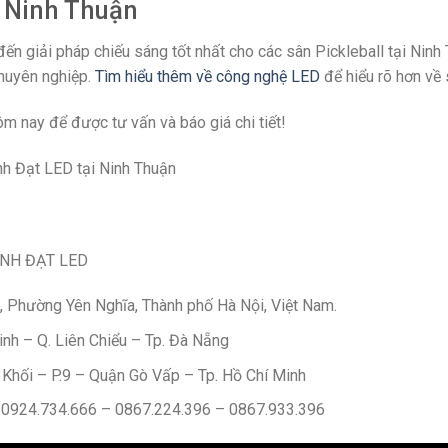
i Ninh Thuận
n giải pháp chiếu sáng tốt nhất cho các sân Pickleball tại Ninh 
chuyên nghiệp.
Tìm hiểu thêm về công nghệ LED
để hiểu rõ hơn về
m nay để được tư vấn và báo giá chi tiết!
nh Đạt LED tại Ninh Thuận
ÀNH ĐẠT LED
 Phường Yên Nghĩa, Thành phố Hà Nội, Việt Nam.
nh – Q. Liên Chiểu – Tp. Đà Nẵng
hối – P.9 – Quận Gò Vấp – Tp. Hồ Chí Minh
– 0924.734.666 – 0867.224.396 – 0867.933.396