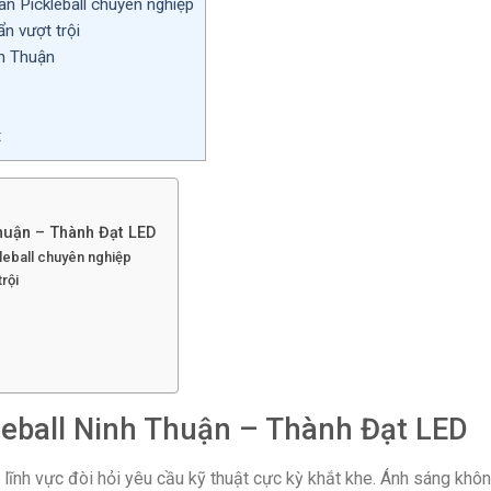
ân Pickleball chuyên nghiệp
n vượt trội
h Thuận
t
Thuận – Thành Đạt LED
leball chuyên nghiệp
rội
leball Ninh Thuận – Thành Đạt LED
 lĩnh vực đòi hỏi yêu cầu kỹ thuật cực kỳ khắt khe. Ánh sáng khôn