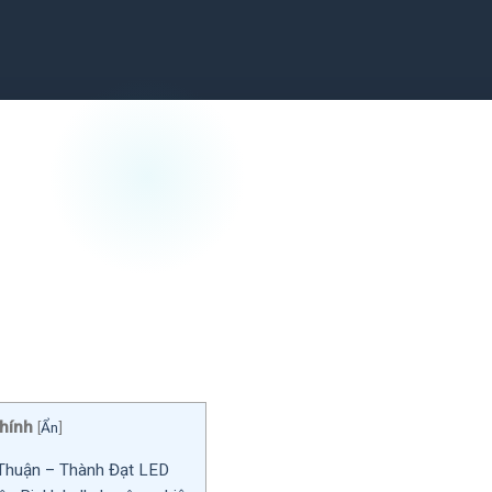
hính
[
Ẩn
]
h Thuận – Thành Đạt LED