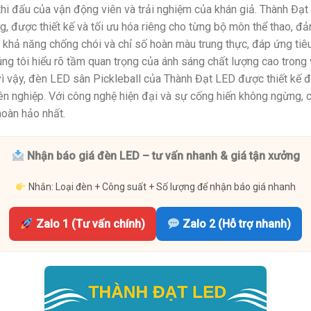
 thi đấu của vận động viên và trải nghiệm của khán giả. Thành Đạ
 được thiết kế và tối ưu hóa riêng cho từng bộ môn thể thao, đả
 khả năng chống chói và chỉ số hoàn màu trung thực, đáp ứng tiê
ng tôi hiểu rõ tầm quan trọng của ánh sáng chất lượng cao trong v
 vì vậy, đèn LED sân Pickleball của Thành Đạt LED được thiết kế 
ên nghiệp. Với công nghệ hiện đại và sự cống hiến không ngừng, 
hoàn hảo nhất.
Nhận báo giá đèn LED – tư vấn nhanh & giá tận xưởng
Nhắn: Loại đèn + Công suất + Số lượng để nhận báo giá nhanh
Zalo 1 (Tư vấn chính)
Zalo 2 (Hỗ trợ nhanh)