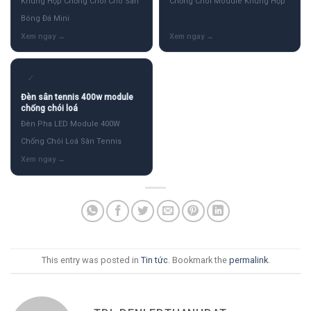
Khung Hộp Chống Chói Cho Sân
Chống Chói Module Khung Hộp
Bóng Đá Mini
✓
Đèn sân tennis 400w module
chống chói loá
Đèn Pha LED Module 400W
Chống Chói Loá Sân Tennis
This entry was posted in
Tin tức
. Bookmark the
permalink
.