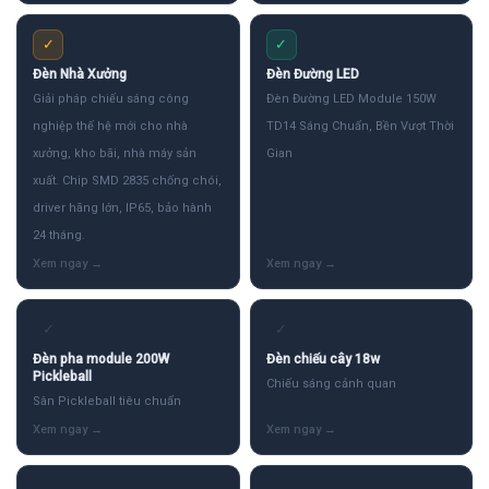
✓
✓
Đèn Nhà Xưởng
Đèn Đường LED
Giải pháp chiếu sáng công
Đèn Đường LED Module 150W
nghiệp thế hệ mới cho nhà
TD14 Sáng Chuẩn, Bền Vượt Thời
xưởng, kho bãi, nhà máy sản
Gian
xuất. Chip SMD 2835 chống chói,
driver hãng lớn, IP65, bảo hành
24 tháng.
✓
✓
Đèn pha module 200W
Đèn chiếu cây 18w
Pickleball
Chiếu sáng cảnh quan
Sân Pickleball tiêu chuẩn