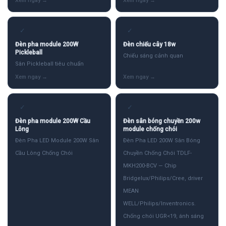
✓
✓
Đèn pha module 200W
Đèn chiếu cây 18w
Pickleball
Chiếu sáng cảnh quan
Sân Pickleball tiêu chuẩn
✓
✓
Đèn pha module 200W Cầu
Đèn sân bóng chuyền 200w
Lông
module chống chói
Đèn Pha LED Module 200W Sân
Đèn Pha LED 200W Sân Bóng
Cầu Lông Chống Chói
Chuyền Chống Chói TDLF-
MKH200-BCV — Chip
Bridgelux/Philips/Cree, driver
MEAN
WELL/Philips/Inventronics.
Chống chói UGR<19, ánh sáng