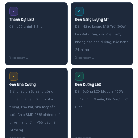
✓
✓
Thành Đạt LED
Đèn Năng Lượng MT
Đèn LED chính hãng
Đèn Năng Lượng Mặt Trời 300W
Lắp đặt không cần điện lưới,
không cần đào đường, bảo hành
24 tháng.
✓
✓
Đèn Nhà Xưởng
Đèn Đường LED
Giải pháp chiếu sáng công
Đèn Đường LED Module 150W
nghiệp thế hệ mới cho nhà
TD14 Sáng Chuẩn, Bền Vượt Thời
xưởng, kho bãi, nhà máy sản
Gian
xuất. Chip SMD 2835 chống chói,
driver hãng lớn, IP65, bảo hành
24 tháng.