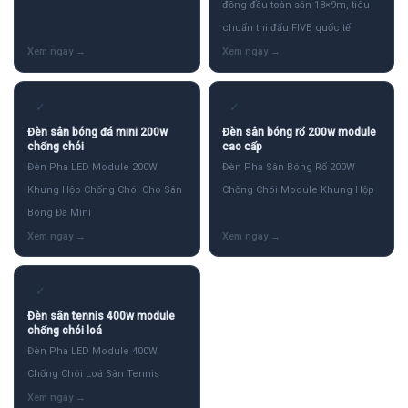
đồng đều toàn sân 18×9m, tiêu
chuẩn thi đấu FIVB quốc tế
✓
✓
Đèn sân bóng đá mini 200w
Đèn sân bóng rổ 200w module
chống chói
cao cấp
Đèn Pha LED Module 200W
Đèn Pha Sân Bóng Rổ 200W
Khung Hộp Chống Chói Cho Sân
Chống Chói Module Khung Hộp
Bóng Đá Mini
✓
Đèn sân tennis 400w module
chống chói loá
Đèn Pha LED Module 400W
Chống Chói Loá Sân Tennis