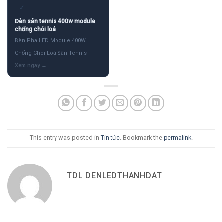
✓
Đèn sân tennis 400w module
chống chói loá
Đèn Pha LED Module 400W
Chống Chói Loá Sân Tennis
This entry was posted in
Tin tức
. Bookmark the
permalink
.
TDL DENLEDTHANHDAT