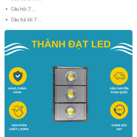
Câu hỏi 7: …
Câu trả lời 7: …