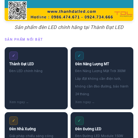
Sản phẩm đèn LED chính hãng tại Thành Đạt LED
SẢN PHẨM NỔI BẬT
✓
✓
Thành Đạt LED
Đèn Năng Lượng MT
Đèn LED chính hãng
Đèn Năng Lượng Mặt Trời 300W
Lắp đặt không cần điện lưới,
không cần đào đường, bảo hành
24 tháng.
✓
✓
Đèn Nhà Xưởng
Đèn Đường LED
Giải pháp chiếu sáng công
Đèn Đường LED Module 150W