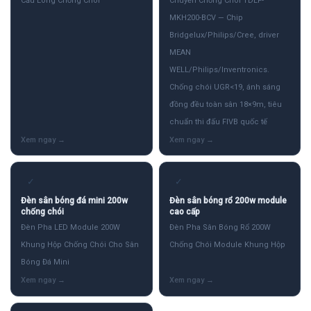
Cầu Lông Chống Chói
Chuyền Chống Chói TDLF-
MKH200-BCV — Chip
Bridgelux/Philips/Cree, driver
MEAN
WELL/Philips/Inventronics.
Chống chói UGR<19, ánh sáng
đồng đều toàn sân 18×9m, tiêu
chuẩn thi đấu FIVB quốc tế
✓
✓
Đèn sân bóng đá mini 200w
Đèn sân bóng rổ 200w module
chống chói
cao cấp
Đèn Pha LED Module 200W
Đèn Pha Sân Bóng Rổ 200W
Khung Hộp Chống Chói Cho Sân
Chống Chói Module Khung Hộp
Bóng Đá Mini