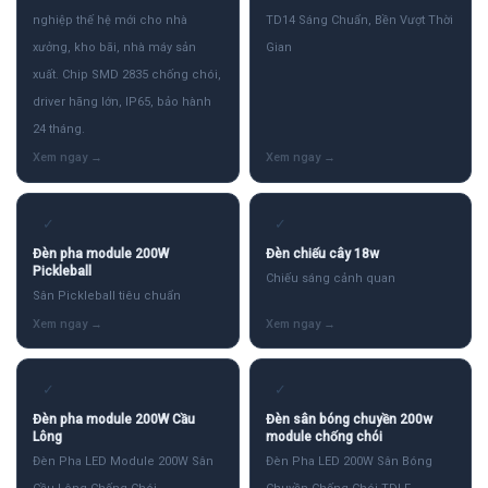
nghiệp thế hệ mới cho nhà
TD14 Sáng Chuẩn, Bền Vượt Thời
xưởng, kho bãi, nhà máy sản
Gian
xuất. Chip SMD 2835 chống chói,
driver hãng lớn, IP65, bảo hành
24 tháng.
✓
✓
Đèn pha module 200W
Đèn chiếu cây 18w
Pickleball
Chiếu sáng cảnh quan
Sân Pickleball tiêu chuẩn
✓
✓
Đèn pha module 200W Cầu
Đèn sân bóng chuyền 200w
Lông
module chống chói
Đèn Pha LED Module 200W Sân
Đèn Pha LED 200W Sân Bóng