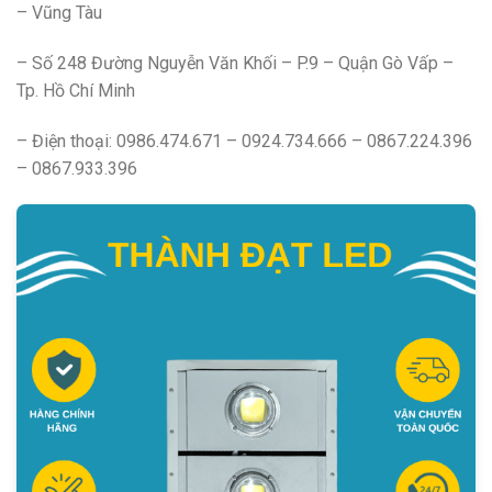
– Vũng Tàu
– Số 248 Đường Nguyễn Văn Khối – P.9 – Quận Gò Vấp –
Tp. Hồ Chí Minh
– Điện thoại: 0986.474.671 – 0924.734.666 – 0867.224.396
– 0867.933.396