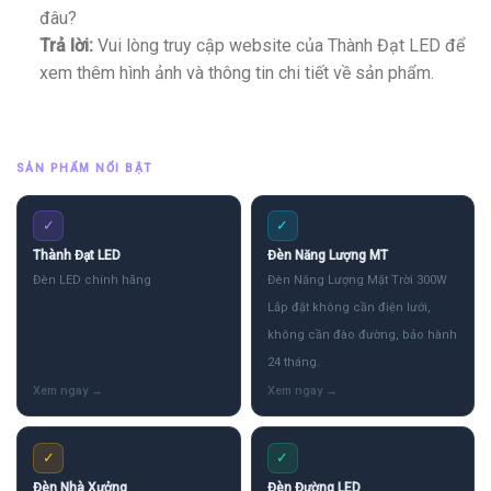
đâu?
Trả lời:
Vui lòng truy cập website của Thành Đạt LED để
xem thêm hình ảnh và thông tin chi tiết về sản phẩm.
SẢN PHẨM NỔI BẬT
✓
✓
Thành Đạt LED
Đèn Năng Lượng MT
Đèn LED chính hãng
Đèn Năng Lượng Mặt Trời 300W
Lắp đặt không cần điện lưới,
không cần đào đường, bảo hành
24 tháng.
✓
✓
Đèn Nhà Xưởng
Đèn Đường LED