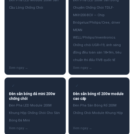
Đèn Pha LED Module 200W Sân
Đèn Pha LED 200W Sân Bóng
Cầu Lông Chống Chói
Chuyền Chống Chói TDLF-
MKH200-BCV — Chip
Bridgelux/Philips/Cree, driver
MEAN
WELL/Philips/Inventronics.
Chống chói UGR<19, ánh sáng
đồng đều toàn sân 18×9m, tiêu
chuẩn thi đấu FIVB quốc tế
✓
✓
Đèn sân bóng đá mini 200w
Đèn sân bóng rổ 200w module
chống chói
cao cấp
Đèn Pha LED Module 200W
Đèn Pha Sân Bóng Rổ 200W
Khung Hộp Chống Chói Cho Sân
Chống Chói Module Khung Hộp
Bóng Đá Mini