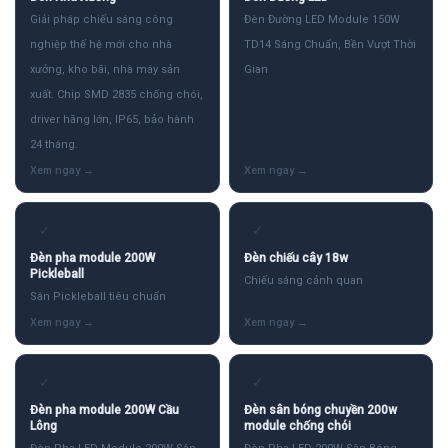
Giải pháp chiếu sáng công
Đèn Đường LED Module 150W
nghiệp thế hệ mới cho nhà
TD14 Sáng Chuẩn, Bền Vượt Thời
xưởng, kho bãi, nhà máy sản
Gian
xuất. Chip SMD 2835 chống chói,
driver hãng lớn, IP65, bảo hành
24 tháng.
✓
✓
Đèn pha module 200W
Đèn chiếu cây 18w
Pickleball
Chiếu sáng cảnh quan
Sân Pickleball tiêu chuẩn
✓
✓
Đèn pha module 200W Cầu
Đèn sân bóng chuyền 200w
Lông
module chống chói