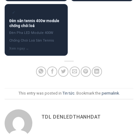
✓
Đèn sân tennis 400w module
chống chói loá
Đèn Pha LED Module 400W
Chống Chói Loá Sân Tennis
This entry was posted in
Tin tức
. Bookmark the
permalink
.
TDL DENLEDTHANHDAT