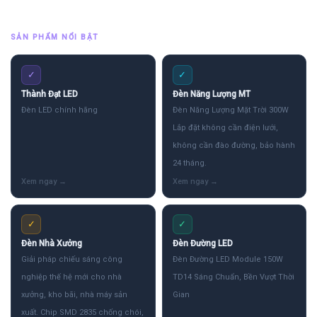
SẢN PHẨM NỔI BẬT
✓
✓
Thành Đạt LED
Đèn Năng Lượng MT
Đèn LED chính hãng
Đèn Năng Lượng Mặt Trời 300W
Lắp đặt không cần điện lưới,
không cần đào đường, bảo hành
24 tháng.
✓
✓
Đèn Nhà Xưởng
Đèn Đường LED
Giải pháp chiếu sáng công
Đèn Đường LED Module 150W
nghiệp thế hệ mới cho nhà
TD14 Sáng Chuẩn, Bền Vượt Thời
xưởng, kho bãi, nhà máy sản
Gian
xuất. Chip SMD 2835 chống chói,