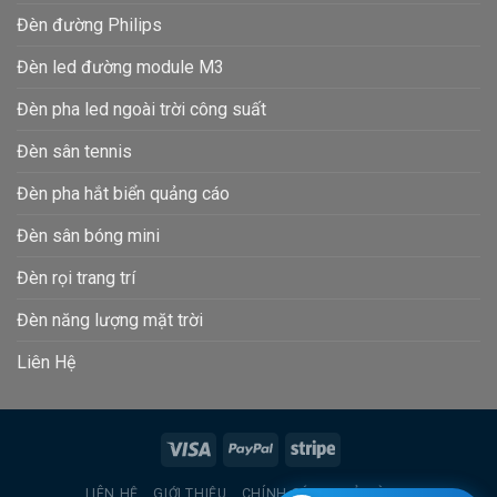
Đèn đường Philips
Đèn led đường module M3
Đèn pha led ngoài trời công suất
Đèn sân tennis
Đèn pha hắt biển quảng cáo
Đèn sân bóng mini
Đèn rọi trang trí
Đèn năng lượng mặt trời
Liên Hệ
LIÊN HỆ
GIỚI THIỆU
CHÍNH SÁCH TRẢ HÀNG