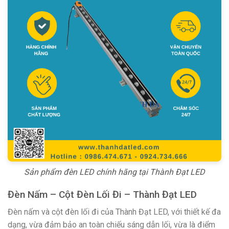
Sản phẩm đèn LED chính hãng tại Thành Đạt LED
Đèn Nấm – Cột Đèn Lối Đi – Thành Đạt LED
Đèn nấm và cột đèn lối đi của Thành Đạt LED, với thiết kế đa
dạng, vừa đảm bảo an toàn chiếu sáng dẫn lối, vừa là điểm