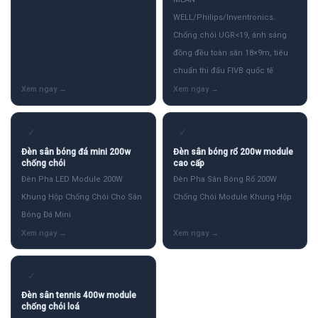
WELL/Philips/Inventronics.
Chống chói UGR<19, ánh sáng
đồng đều toàn sân 18×9m, tiêu
chuẩn thi đấu FIVB quốc tế
✓
✓
Đèn sân bóng đá mini 200w
Đèn sân bóng rổ 200w module
chống chói
cao cấp
Đèn Pha LED Module 200W
Đèn Pha Sân Bóng Rổ 200W
Khung Hộp Chống Chói Cho Sân
Chống Chói Module Khung Hộp
Bóng Đá Mini
✓
Đèn sân tennis 400w module
chống chói loá