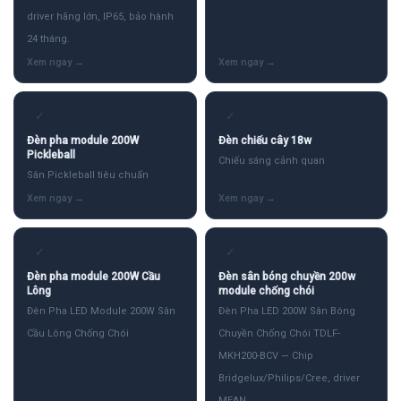
driver hãng lớn, IP65, bảo hành
24 tháng.
✓
✓
Đèn pha module 200W
Đèn chiếu cây 18w
Pickleball
Chiếu sáng cảnh quan
Sân Pickleball tiêu chuẩn
✓
✓
Đèn pha module 200W Cầu
Đèn sân bóng chuyền 200w
Lông
module chống chói
Đèn Pha LED Module 200W Sân
Đèn Pha LED 200W Sân Bóng
Cầu Lông Chống Chói
Chuyền Chống Chói TDLF-
MKH200-BCV — Chip
Bridgelux/Philips/Cree, driver
MEAN