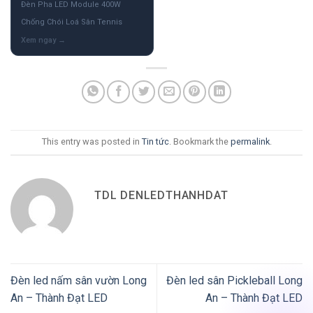
Đèn Pha LED Module 400W
Chống Chói Loá Sân Tennis
This entry was posted in
Tin tức
. Bookmark the
permalink
.
TDL DENLEDTHANHDAT
Đèn led nấm sân vườn Long
Đèn led sân Pickleball Long
An – Thành Đạt LED
An – Thành Đạt LED