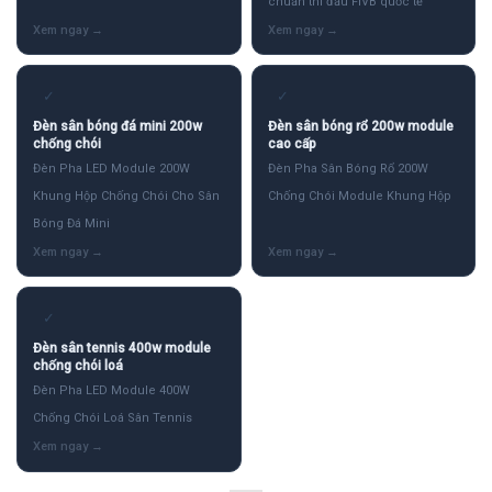
chuẩn thi đấu FIVB quốc tế
✓
✓
Đèn sân bóng đá mini 200w
Đèn sân bóng rổ 200w module
chống chói
cao cấp
Đèn Pha LED Module 200W
Đèn Pha Sân Bóng Rổ 200W
Khung Hộp Chống Chói Cho Sân
Chống Chói Module Khung Hộp
Bóng Đá Mini
✓
Đèn sân tennis 400w module
chống chói loá
Đèn Pha LED Module 400W
Chống Chói Loá Sân Tennis