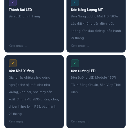
✓
✓
Thành Đạt LED
Đèn Năng Lượng MT
Đèn LED chính hãng
Đèn Năng Lượng Mặt Trời 300W
Lắp đặt không cần điện lưới,
không cần đào đường, bảo hành
24 tháng.
✓
✓
Đèn Nhà Xưởng
Đèn Đường LED
Giải pháp chiếu sáng công
Đèn Đường LED Module 150W
nghiệp thế hệ mới cho nhà
TD14 Sáng Chuẩn, Bền Vượt Thời
xưởng, kho bãi, nhà máy sản
Gian
xuất. Chip SMD 2835 chống chói,
driver hãng lớn, IP65, bảo hành
24 tháng.