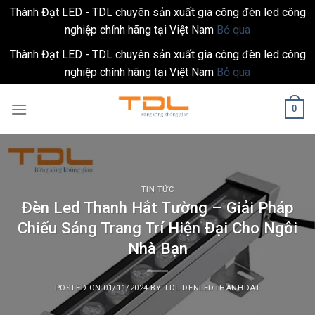
Thành Đạt LED - TDL chuyên sản xuất gia công đèn led công
nghiệp chính hãng tại Việt Nam
Bỏ qua
Thành Đạt LED - TDL chuyên sản xuất gia công đèn led công
nghiệp chính hãng tại Việt Nam
Bỏ qua
Skip
0
to
content
TIN TỨC
Đèn Led Thanh Hắt Tường – Giải Pháp
Chiếu Sáng Trang Trí Hiện Đại Cho Ngôi
Nhà Bạn
POSTED ON
01/11/2024
BY
TDL DENLEDTHANHDAT