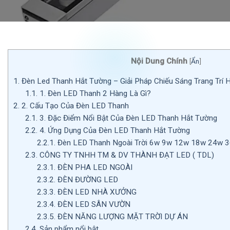
Nội Dung Chính
[
Ẩn
]
1.
Đèn Led Thanh Hắt Tường – Giải Pháp Chiếu Sáng Trang Trí 
1.1.
1. Đèn LED Thanh 2 Hàng Là Gì?
2.
2. Cấu Tạo Của Đèn LED Thanh
2.1.
3. Đặc Điểm Nổi Bật Của Đèn LED Thanh Hắt Tường
2.2.
4. Ứng Dụng Của Đèn LED Thanh Hắt Tường
2.2.1.
Đèn LED Thanh Ngoài Trời 6w 9w 12w 18w 24w 
2.3.
CÔNG TY TNHH TM & DV THÀNH ĐẠT LED ( TDL)
2.3.1.
ĐÈN PHA LED NGOÀI
2.3.2.
ĐÈN ĐƯỜNG LED
2.3.3.
ĐÈN LED NHÀ XƯỞNG
2.3.4.
ĐÈN LED SÂN VƯỜN
2.3.5.
ĐÈN NĂNG LƯỢNG MẶT TRỜI DỰ ÁN
2.4.
Sản phẩm nổi bật