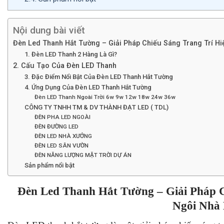
Nội dung bài viết
Đèn Led Thanh Hắt Tường – Giải Pháp Chiếu Sáng Trang Trí Hi
1. Đèn LED Thanh 2 Hàng Là Gì?
2. Cấu Tạo Của Đèn LED Thanh
3. Đặc Điểm Nổi Bật Của Đèn LED Thanh Hắt Tường
4. Ứng Dụng Của Đèn LED Thanh Hắt Tường
Đèn LED Thanh Ngoài Trời 6w 9w 12w 18w 24w 36w
CÔNG TY TNHH TM & DV THÀNH ĐẠT LED ( TDL)
ĐÈN PHA LED NGOÀI
ĐÈN ĐƯỜNG LED
ĐÈN LED NHÀ XƯỞNG
ĐÈN LED SÂN VƯỜN
ĐÈN NĂNG LƯỢNG MẶT TRỜI DỰ ÁN
Sản phẩm nổi bật
Đèn Led Thanh Hắt Tường – Giải Pháp C
Ngôi Nhà