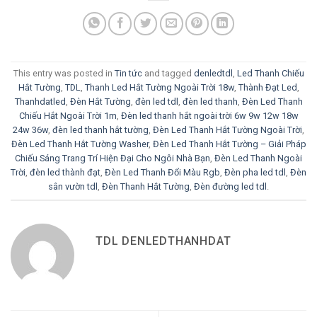
This entry was posted in
Tin tức
and tagged
denledtdl
,
Led Thanh Chiếu
Hắt Tường
,
TDL
,
Thanh Led Hắt Tường Ngoài Trời 18w
,
Thành Đạt Led
,
Thanhdatled
,
Đèn Hắt Tường
,
đèn led tdl
,
đèn led thanh
,
Đèn Led Thanh
Chiếu Hắt Ngoài Trời 1m
,
Đèn led thanh hắt ngoài trời 6w 9w 12w 18w
24w 36w
,
đèn led thanh hắt tường
,
Đèn Led Thanh Hắt Tường Ngoài Trời
,
Đèn Led Thanh Hắt Tường Washer
,
Đèn Led Thanh Hắt Tường – Giải Pháp
Chiếu Sáng Trang Trí Hiện Đại Cho Ngôi Nhà Bạn
,
Đèn Led Thanh Ngoài
Trời
,
đèn led thành đạt
,
Đèn Led Thanh Đổi Màu Rgb
,
Đèn pha led tdl
,
Đèn
sân vườn tdl
,
Đèn Thanh Hắt Tường
,
Đèn đường led tdl
.
TDL DENLEDTHANHDAT