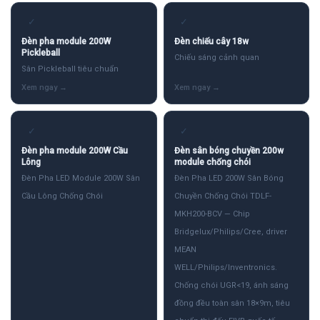
✓
✓
Đèn pha module 200W
Đèn chiếu cây 18w
Pickleball
Chiếu sáng cảnh quan
Sân Pickleball tiêu chuẩn
✓
✓
Đèn pha module 200W Cầu
Đèn sân bóng chuyền 200w
Lông
module chống chói
Đèn Pha LED Module 200W Sân
Đèn Pha LED 200W Sân Bóng
Cầu Lông Chống Chói
Chuyền Chống Chói TDLF-
MKH200-BCV — Chip
Bridgelux/Philips/Cree, driver
MEAN
WELL/Philips/Inventronics.
Chống chói UGR<19, ánh sáng
đồng đều toàn sân 18×9m, tiêu