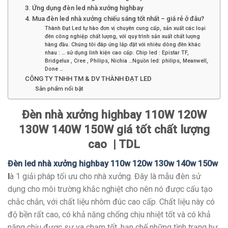
3. Ứng dụng đèn led nhà xưởng highbay
4. Mua đèn led nhà xưởng chiếu sáng tốt nhất – giá rẻ ở đâu?
Thành Đạt Led tự hào đơn vị chuyên cung cấp, sản xuất các loại
đèn công nghiệp chất lượng, với quy trình sản xuất chất lượng
hàng đầu. Chúng tôi đáp ứng lắp đặt với nhiêu dòng đèn khác
nhau : … sử dụng linh kiện cao cấp. Chip led : Epistar TF,
Bridgelux , Cree , Philips, Nichia …Nguồn led: philips, Meanwell,
Done …
CÔNG TY TNHH TM & DV THÀNH ĐẠT LED
Sản phẩm nổi bật
Đèn nhà xưởng highbay 110W 120W
130W 140W 150W giá tốt chất lượng
cao | TDL
Đèn led nhà xưởng highbay 110w 120w 130w 140w 150w
l
à 1 giải pháp tối ưu cho nhà xưởng. Đây là mẫu đèn sử
dụng cho môi trường khắc nghiệt cho nên nó được cấu tạo
chắc chắn, với chất liệu nhôm đúc cao cấp. Chất liệu này có
độ bền rất cao, có khả năng chống chịu nhiệt tốt và có khả
năng chịu được sự va chạm tốt, hạn chế những tình trạng hư