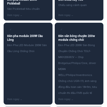
Pickleball
Chiếu sáng cảnh quan
Sân Pickleball tiêu chuẩn
✓
✓
Đèn pha module 200W Cầu
Đèn sân bóng chuyền 200w
Lông
module chống chói
Đèn Pha LED Module 200W Sân
Đèn Pha LED 200W Sân Bóng
Cầu Lông Chống Chói
Chuyền Chống Chói TDLF-
MKH200-BCV — Chip
Bridgelux/Philips/Cree, driver
MEAN
WELL/Philips/Inventronics.
Chống chói UGR<19, ánh sáng
đồng đều toàn sân 18×9m, tiêu
chuẩn thi đấu FIVB quốc tế