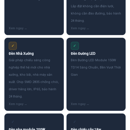
Lắp đặt không cần điện lưới,
không cần đào đường, bảo hành
24 tháng.
✓
✓
Đèn Nhà Xưởng
Đèn Đường LED
Giải pháp chiếu sáng công
Đèn Đường LED Module 150W
nghiệp thế hệ mới cho nhà
TD14 Sáng Chuẩn, Bền Vượt Thời
xưởng, kho bãi, nhà máy sản
Gian
xuất. Chip SMD 2835 chống chói,
driver hãng lớn, IP65, bảo hành
24 tháng.
✓
✓
Đèn pha module 200W
Đèn chiếu cây 18w