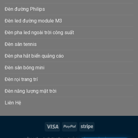
Đèn đường Philips
Đèn led đường module M3
Đèn pha led ngoài trời công suất
Đèn sân tennis
Đèn pha hắt biển quảng cáo
Đèn sân bóng mini
Đèn rọi trang trí
Đèn năng lượng mặt trời
Liên Hệ