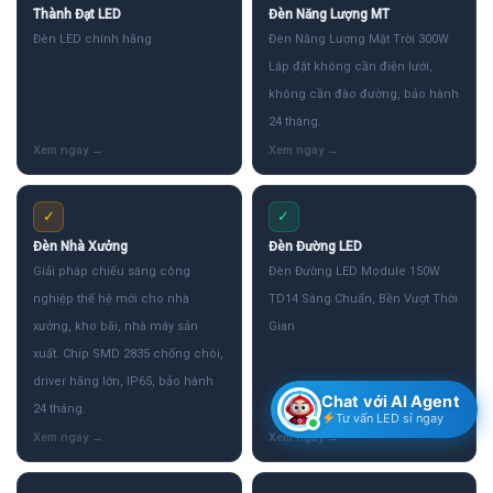
Thành Đạt LED
Đèn Năng Lượng MT
Đèn LED chính hãng
Đèn Năng Lượng Mặt Trời 300W
Lắp đặt không cần điện lưới,
không cần đào đường, bảo hành
24 tháng.
✓
✓
Đèn Nhà Xưởng
Đèn Đường LED
Giải pháp chiếu sáng công
Đèn Đường LED Module 150W
nghiệp thế hệ mới cho nhà
TD14 Sáng Chuẩn, Bền Vượt Thời
xưởng, kho bãi, nhà máy sản
Gian
xuất. Chip SMD 2835 chống chói,
driver hãng lớn, IP65, bảo hành
Chat với AI Agent
24 tháng.
Tư vấn LED sỉ ngay