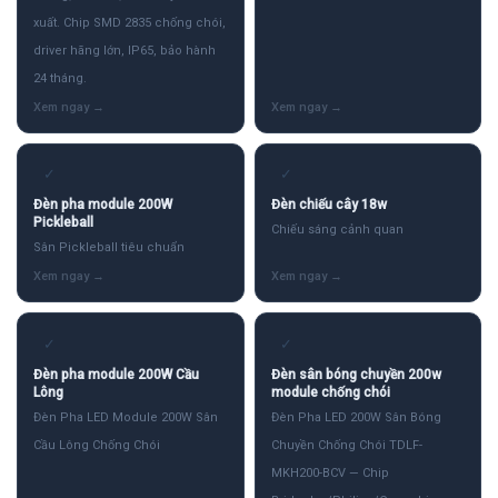
xuất. Chip SMD 2835 chống chói,
driver hãng lớn, IP65, bảo hành
24 tháng.
✓
✓
Đèn pha module 200W
Đèn chiếu cây 18w
Pickleball
Chiếu sáng cảnh quan
Sân Pickleball tiêu chuẩn
✓
✓
Đèn pha module 200W Cầu
Đèn sân bóng chuyền 200w
Lông
module chống chói
Đèn Pha LED Module 200W Sân
Đèn Pha LED 200W Sân Bóng
Cầu Lông Chống Chói
Chuyền Chống Chói TDLF-
MKH200-BCV — Chip