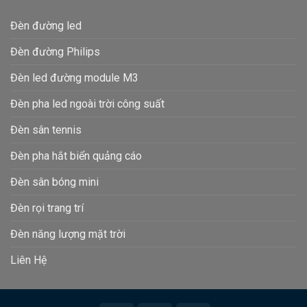
Đèn đường led
Đèn đường Philips
Đèn led đường module M3
Đèn pha led ngoài trời công suất
Đèn sân tennis
Đèn pha hắt biển quảng cáo
Đèn sân bóng mini
Đèn rọi trang trí
Đèn năng lượng mặt trời
Liên Hệ