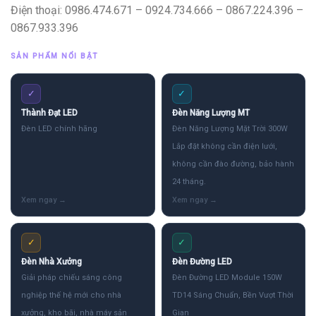
Điện thoại: 0986.474.671 – 0924.734.666 – 0867.224.396 –
0867.933.396
SẢN PHẨM NỔI BẬT
✓
✓
Thành Đạt LED
Đèn Năng Lượng MT
Đèn LED chính hãng
Đèn Năng Lượng Mặt Trời 300W
Lắp đặt không cần điện lưới,
không cần đào đường, bảo hành
24 tháng.
✓
✓
Đèn Nhà Xưởng
Đèn Đường LED
Giải pháp chiếu sáng công
Đèn Đường LED Module 150W
nghiệp thế hệ mới cho nhà
TD14 Sáng Chuẩn, Bền Vượt Thời
xưởng, kho bãi, nhà máy sản
Gian