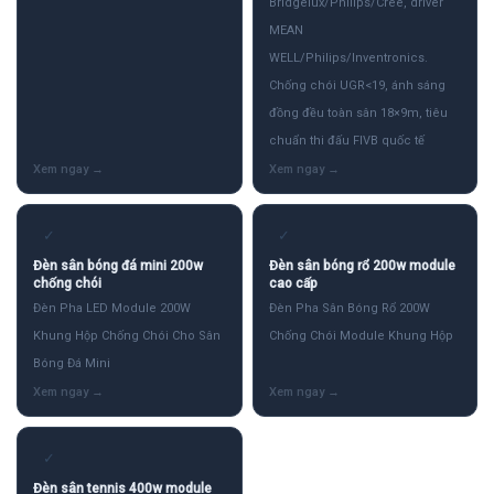
Bridgelux/Philips/Cree, driver
MEAN
WELL/Philips/Inventronics.
Chống chói UGR<19, ánh sáng
đồng đều toàn sân 18×9m, tiêu
chuẩn thi đấu FIVB quốc tế
✓
✓
Đèn sân bóng đá mini 200w
Đèn sân bóng rổ 200w module
chống chói
cao cấp
Đèn Pha LED Module 200W
Đèn Pha Sân Bóng Rổ 200W
Khung Hộp Chống Chói Cho Sân
Chống Chói Module Khung Hộp
Bóng Đá Mini
✓
Đèn sân tennis 400w module