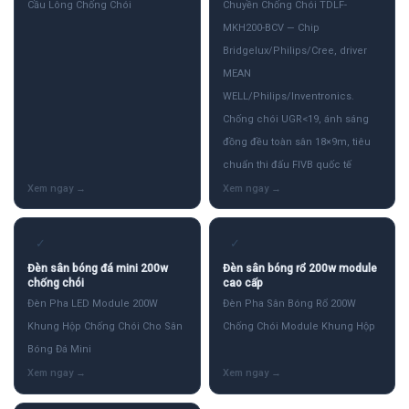
Cầu Lông Chống Chói
Chuyền Chống Chói TDLF-
MKH200-BCV — Chip
Bridgelux/Philips/Cree, driver
MEAN
WELL/Philips/Inventronics.
Chống chói UGR<19, ánh sáng
đồng đều toàn sân 18×9m, tiêu
chuẩn thi đấu FIVB quốc tế
✓
✓
Đèn sân bóng đá mini 200w
Đèn sân bóng rổ 200w module
chống chói
cao cấp
Đèn Pha LED Module 200W
Đèn Pha Sân Bóng Rổ 200W
Khung Hộp Chống Chói Cho Sân
Chống Chói Module Khung Hộp
Bóng Đá Mini