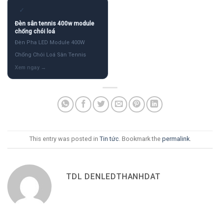
✓
Đèn sân tennis 400w module
chống chói loá
Đèn Pha LED Module 400W
Chống Chói Loá Sân Tennis
This entry was posted in
Tin tức
. Bookmark the
permalink
.
TDL DENLEDTHANHDAT