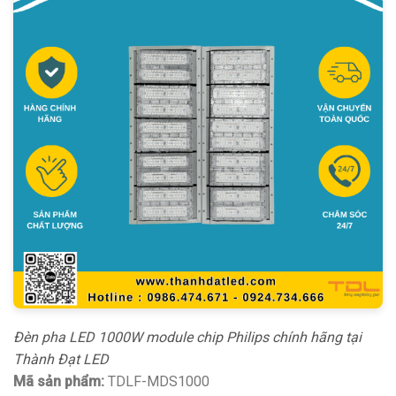
Đèn pha LED 1000W module chip Philips chính hãng tại
Thành Đạt LED
Mã sản phẩm:
TDLF-MDS1000