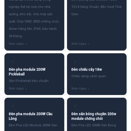
nghiệp thế hệ mới cho nhà
TD14 Sáng Chuẩn, Bền Vượt Thời
xưởng, kho bãi, nhà máy sản
Gian
xuất. Chip SMD 2835 chống chói,
driver hãng lớn, IP65, bảo hành
24 tháng.
✓
✓
Đèn pha module 200W
Đèn chiếu cây 18w
Pickleball
Chiếu sáng cảnh quan
Sân Pickleball tiêu chuẩn
✓
✓
Đèn pha module 200W Cầu
Đèn sân bóng chuyền 200w
Lông
module chống chói
Đèn Pha LED Module 200W Sân
Đèn Pha LED 200W Sân Bóng