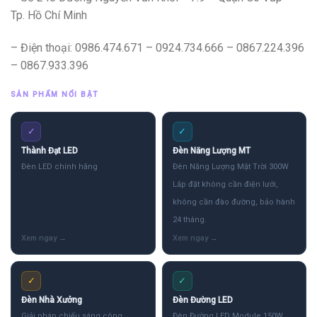
Tp. Hồ Chí Minh
– Điện thoại: 0986.474.671 – 0924.734.666 – 0867.224.396
– 0867.933.396
SẢN PHẨM NỔI BẬT
✓
✓
Thành Đạt LED
Đèn Năng Lượng MT
Đèn LED chính hãng
Đèn Năng Lượng Mặt Trời 300W
Lắp đặt không cần điện lưới,
không cần đào đường, bảo hành
24 tháng.
✓
✓
Đèn Nhà Xưởng
Đèn Đường LED
Giải pháp chiếu sáng công
Đèn Đường LED Module 150W