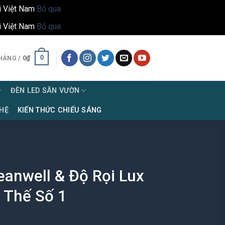
i Việt Nam
Bỏ qua
i Việt Nam
Bỏ qua
0
HÀNG /
0
₫
ĐÈN LED SÂN VƯỜN
 HỆ
KIẾN THỨC CHIẾU SÁNG
anwell & Độ Rọi Lux
 Thế Số 1