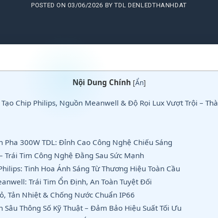
POSTED ON
03/06/2026
BY
TDL DENLEDTHANHDAT
Nội Dung Chính
[
Ẩn
]
ạo Chip Philips, Nguồn Meanwell & Độ Rọi Lux Vượt Trội – Th
èn Pha 300W TDL: Đỉnh Cao Công Nghệ Chiếu Sáng
t – Trái Tim Công Nghệ Đằng Sau Sức Mạnh
Philips: Tinh Hoa Ánh Sáng Từ Thương Hiệu Toàn Cầu
nwell: Trái Tim Ổn Định, An Toàn Tuyệt Đối
Vỏ, Tản Nhiệt & Chống Nước Chuẩn IP66
n Sâu Thông Số Kỹ Thuật – Đảm Bảo Hiệu Suất Tối Ưu