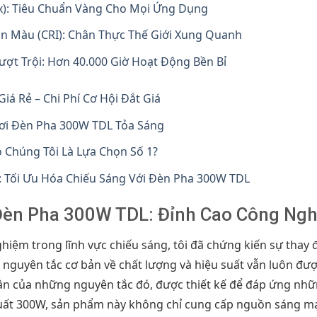
ux): Tiêu Chuẩn Vàng Cho Mọi Ứng Dụng
àn Màu (CRI): Chân Thực Thế Giới Xung Quanh
Vượt Trội: Hơn 40.000 Giờ Hoạt Động Bền Bỉ
Giá Rẻ – Chi Phí Cơ Hội Đắt Giá
Nơi Đèn Pha 300W TDL Tỏa Sáng
o Chúng Tôi Là Lựa Chọn Số 1?
a: Tối Ưu Hóa Chiếu Sáng Với Đèn Pha 300W TDL
 Đèn Pha 300W TDL: Đỉnh Cao Công Ng
hiệm trong lĩnh vực chiếu sáng, tôi đã chứng kiến sự thay
 nguyên tắc cơ bản về chất lượng và hiệu suất vẫn luôn đư
hân của những nguyên tắc đó, được thiết kế để đáp ứng nhữ
 suất 300W, sản phẩm này không chỉ cung cấp nguồn sáng