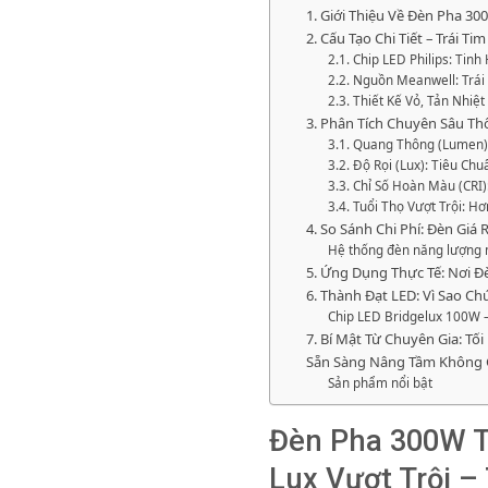
1. Giới Thiệu Về Đèn Pha 3
2. Cấu Tạo Chi Tiết – Trái 
2.1. Chip LED Philips: Ti
2.2. Nguồn Meanwell: Trái
2.3. Thiết Kế Vỏ, Tản Nhi
3. Phân Tích Chuyên Sâu Th
3.1. Quang Thông (Lumen)
3.2. Độ Rọi (Lux): Tiêu C
3.3. Chỉ Số Hoàn Màu (CRI
3.4. Tuổi Thọ Vượt Trội: 
4. So Sánh Chi Phí: Đèn Giá R
Hệ thống đèn năng lượng m
5. Ứng Dụng Thực Tế: Nơi 
6. Thành Đạt LED: Vì Sao Ch
Chip LED Bridgelux 100W 
7. Bí Mật Từ Chuyên Gia: T
Sẵn Sàng Nâng Tầm Không Gi
Sản phẩm nổi bật
Đèn Pha 300W TD
Lux Vượt Trội –