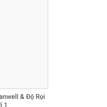
anwell & Độ Rọi
ố 1