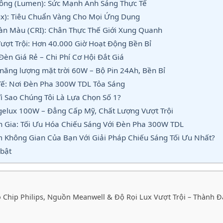
ông (Lumen): Sức Mạnh Ánh Sáng Thực Tế
Lux): Tiêu Chuẩn Vàng Cho Mọi Ứng Dụng
oàn Màu (CRI): Chân Thực Thế Giới Xung Quanh
Vượt Trội: Hơn 40.000 Giờ Hoạt Động Bền Bỉ
 Đèn Giá Rẻ – Chi Phí Cơ Hội Đắt Giá
năng lượng mặt trời 60W – Bộ Pin 24Ah, Bền Bỉ
ế: Nơi Đèn Pha 300W TDL Tỏa Sáng
ì Sao Chúng Tôi Là Lựa Chọn Số 1?
gelux 100W – Đẳng Cấp Mỹ, Chất Lượng Vượt Trội
n Gia: Tối Ưu Hóa Chiếu Sáng Với Đèn Pha 300W TDL
Không Gian Của Bạn Với Giải Pháp Chiếu Sáng Tối Ưu Nhất?
bật
Chip Philips, Nguồn Meanwell & Độ Rọi Lux Vượt Trội – Thành Đ