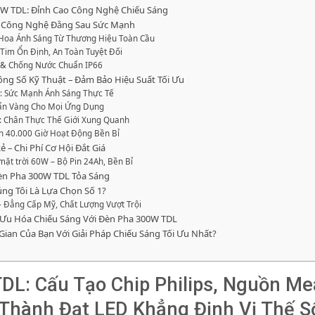
00W TDL: Đỉnh Cao Công Nghệ Chiếu Sáng
Tim Công Nghệ Đằng Sau Sức Mạnh
nh Hoa Ánh Sáng Từ Thương Hiệu Toàn Cầu
 Tim Ổn Định, An Toàn Tuyệt Đối
ệt & Chống Nước Chuẩn IP66
ông Số Kỹ Thuật – Đảm Bảo Hiệu Suất Tối Ưu
: Sức Mạnh Ánh Sáng Thực Tế
huẩn Vàng Cho Mọi Ứng Dụng
): Chân Thực Thế Giới Xung Quanh
Hơn 40.000 Giờ Hoạt Động Bền Bỉ
ẻ – Chi Phí Cơ Hội Đắt Giá
ặt trời 60W – Bộ Pin 24Ah, Bền Bỉ
Đèn Pha 300W TDL Tỏa Sáng
úng Tôi Là Lựa Chọn Số 1?
– Đẳng Cấp Mỹ, Chất Lượng Vượt Trội
ối Ưu Hóa Chiếu Sáng Với Đèn Pha 300W TDL
an Của Bạn Với Giải Pháp Chiếu Sáng Tối Ưu Nhất?
L: Cấu Tạo Chip Philips, Nguồn Me
 Thành Đạt LED Khẳng Định Vị Thế S