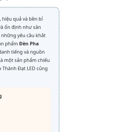
, hiệu quả và bền bỉ
và ổn định như sân
a những yêu cầu khắt
 sản phẩm
Đèn Pha
anh tiếng và nguồn
 là một sản phẩm chiếu
úp Thành Đạt LED củng
g