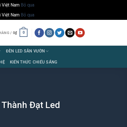
i Việt Nam
Bỏ qua
i Việt Nam
Bỏ qua
0
HÀNG /
0
₫
ĐÈN LED SÂN VƯỜN
 HỆ
KIẾN THỨC CHIẾU SÁNG
| Thành Đạt Led