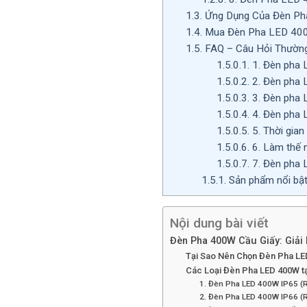
1.3.
Ứng Dụng Của Đèn P
1.4.
Mua Đèn Pha LED 400W
1.5.
FAQ – Câu Hỏi Thườn
1.5.0.1.
1. Đèn pha 
1.5.0.2.
2. Đèn pha 
1.5.0.3.
3. Đèn pha 
1.5.0.4.
4. Đèn pha 
1.5.0.5.
5. Thời gia
1.5.0.6.
6. Làm thế 
1.5.0.7.
7. Đèn pha 
1.5.1.
Sản phẩm nổi bậ
Nội dung bài viết
Đèn Pha 400W Cầu Giấy: Giải
Tại Sao Nên Chọn Đèn Pha L
Các Loại Đèn Pha LED 400W tạ
1. Đèn Pha LED 400W IP65 (R
2. Đèn Pha LED 400W IP66 (