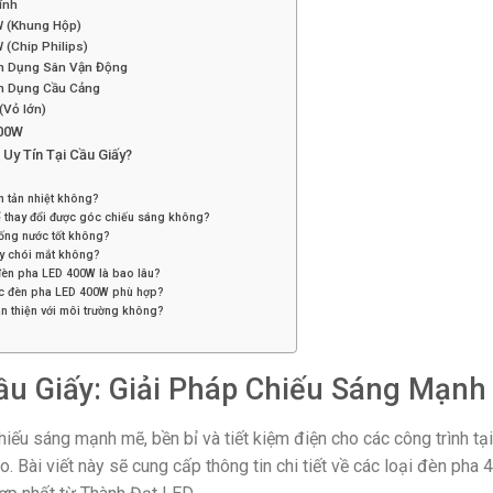
ính
W (Khung Hộp)
(Chip Philips)
n Dụng Sân Vận Động
n Dụng Cầu Cảng
(Vỏ lớn)
400W
y Tín Tại Cầu Giấy?
 tản nhiệt không?
 thay đổi được góc chiếu sáng không?
ống nước tốt không?
y chói mắt không?
đèn pha LED 400W là bao lâu?
ợc đèn pha LED 400W phù hợp?
n thiện với môi trường không?
u Giấy: Giải Pháp Chiếu Sáng Mạnh 
iếu sáng mạnh mẽ, bền bỉ và tiết kiệm điện cho các công trình tạ
 Bài viết này sẽ cung cấp thông tin chi tiết về các loại đèn pha