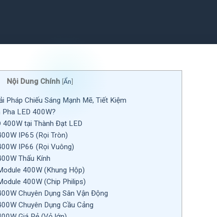
Nội Dung Chính
[
Ẩn
]
ải Pháp Chiếu Sáng Mạnh Mẽ, Tiết Kiệm
n Pha LED 400W?
 400W tại Thành Đạt LED
00W IP65 (Rọi Tròn)
400W IP66 (Rọi Vuông)
400W Thấu Kính
Module 400W (Khung Hộp)
odule 400W (Chip Philips)
400W Chuyên Dụng Sân Vận Động
400W Chuyên Dụng Cầu Cảng
00W Giá Rẻ (Vỏ lớn)