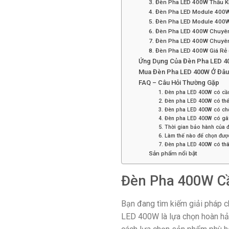
3. Đèn Pha LED 400W Thấu K
4. Đèn Pha LED Module 400
5. Đèn Pha LED Module 400W 
6. Đèn Pha LED 400W Chuyê
7. Đèn Pha LED 400W Chuyê
8. Đèn Pha LED 400W Giá Rẻ 
Ứng Dụng Của Đèn Pha LED 
Mua Đèn Pha LED 400W Ở Đâu U
FAQ – Câu Hỏi Thường Gặp
1. Đèn pha LED 400W có cần
2. Đèn pha LED 400W có thể
3. Đèn pha LED 400W có ch
4. Đèn pha LED 400W có gâ
5. Thời gian bảo hành của 
6. Làm thế nào để chọn đư
7. Đèn pha LED 400W có thâ
Sản phẩm nổi bật
Đèn Pha 400W Cầ
Bạn đang tìm kiếm giải pháp ch
LED 400W là lựa chọn hoàn hảo.