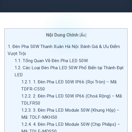
Nội Dung Chính
[
Ẩn
]
1.
Đèn Pha 50W Thanh Xuân Hà Nội: Đánh Giá & Ưu Điểm
Vượt Trội
1.1.
Tổng Quan Về Đèn Pha LED 50W
1.2.
Các Loại Đèn Pha LED 50W Phổ Biến tại Thành Đạt
LED
1.2.1.
1. Đèn Pha LED 50W IP66 (Rọi Tròn) – Mã:
TDFR-C550
1.2.2.
2. Đèn Pha LED 50W IP66 (Choá Rộng) – Mã:
TDLFR50
1.2.3.
3. Đèn Pha LED Module 50W (Khung Hộp) –
Mã: TDLF-MKH50
1.2.4.
4. Đèn Pha LED Module 50W (Chip Philips) –
Mã: TDLF-MDS50