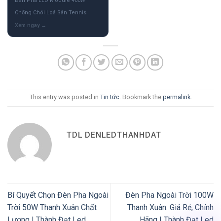
Đèn Pha LED Module 400W
Chống Chói Loá Sân Tennis
This entry was posted in
Tin tức
. Bookmark the
permalink
.
TDL DENLEDTHANHDAT
Bí Quyết Chọn Đèn Pha Ngoài
Đèn Pha Ngoài Trời 100W
Trời 50W Thanh Xuân Chất
Thanh Xuân: Giá Rẻ, Chính
Lượng | Thành Đạt Led
Hãng | Thành Đạt Led