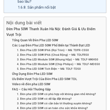
bao lâu?
1.6.8.
Sản phẩm nổi bật
Nội dung bài viết
Đèn Pha 50W Thanh Xuân Hà Nội: Đánh Giá & Ưu Điểm
Vượt Trội
Tổng Quan Về Đèn Pha LED 50W
Các Loại Đèn Pha LED 50W Phổ Biến tại Thành Đạt LED
1. Đèn Pha LED 50W IP66 (Rọi Tròn) – Mã: TDFR-C550
2. Đèn Pha LED 50W IP66 (Choá Rộng) – Mã: TDLFR50
3. Đèn Pha LED Module 50W (Khung Hộp) – Mã: TDLF-MKH50
4. Đèn Pha LED Module 50W (Chip Philips) – Mã: TDLF-MDS50
5. Đèn Pha LED 50W Tích Điện – Mã: TDLF-TD50
Ứng Dụng Đèn Pha LED 50W
Ưu Điểm Vượt Trội Của Đèn Pha LED 50W TDL
Video về đèn pha LED 50W
FAQ – Câu Hỏi Thường Gặp
1. Đèn pha LED 50W có phù hợp với không gian nhỏ không?
2. Đèn pha LED 50W có dễ lắp đặt không?
3. Đèn pha LED 50W có cần bảo trì thường xuyên không?
4. Đèn pha LED 50W có an toàn cho sức khỏe không?