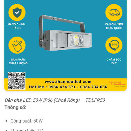
Đèn pha LED 50W IP66 (Choá Rộng) – TDLFR50
Thông số:
Công suất: 50W
Thương hiệu: TDL