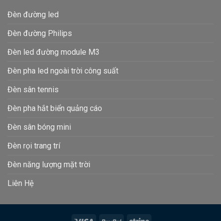
Đèn đường led
Đèn đường Philips
Đèn led đường module M3
Đèn pha led ngoài trời công suất
Đèn sân tennis
Đèn pha hắt biển quảng cáo
Đèn sân bóng mini
Đèn rọi trang trí
Đèn năng lượng mặt trời
Liên Hệ