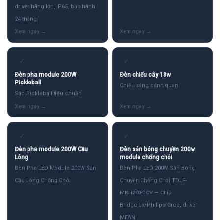
driver hãng lớn, IP65, bảo hành
24 tháng.
✓
✓
Đèn pha module 200W
Đèn chiếu cây 18w
Pickleball
Chiếu sáng cảnh quan
Sân Pickleball tiêu chuẩn
✓
✓
Đèn pha module 200W Cầu
Đèn sân bóng chuyền 200w
Lông
module chống chói
Đèn Pha LED Module 200W Sân
Đèn Pha LED 200W Sân Bóng
Cầu Lông Chống Chói
Chuyền Chống Chói TDLF-
MKH200-BCV — Chip
Bridgelux/Philips/Cree, driver
MEAN