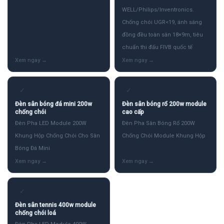
WELL/Philips/Inventronics.
Chống chói UGR<19, ánh sáng
đồng đều toàn sân 18×9m, tiêu
chuẩn thi đấu FIVB quốc tế
✓
✓
Đèn sân bóng đá mini 200w
Đèn sân bóng rổ 200w module
chống chói
cao cấp
Đèn Pha LED Module 200W
Đèn Pha Sân Bóng Rổ 200W
Khung Hộp Chống Chói Cho Sân
Chống Chói Module Khung Hộp
Bóng Đá Mini
✓
Đèn sân tennis 400w module
chống chói loá