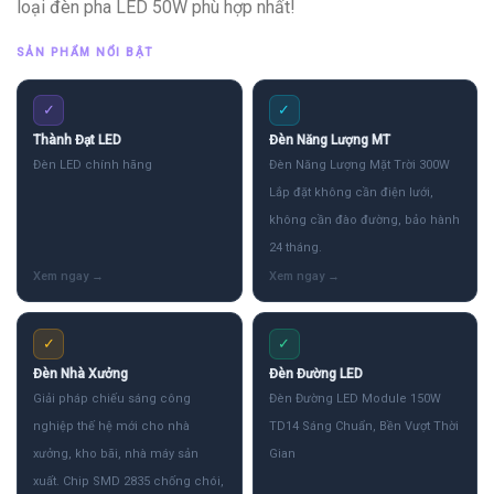
loại đèn pha LED 50W phù hợp nhất!
SẢN PHẨM NỔI BẬT
✓
✓
Thành Đạt LED
Đèn Năng Lượng MT
Đèn LED chính hãng
Đèn Năng Lượng Mặt Trời 300W
Lắp đặt không cần điện lưới,
không cần đào đường, bảo hành
24 tháng.
✓
✓
Đèn Nhà Xưởng
Đèn Đường LED
Giải pháp chiếu sáng công
Đèn Đường LED Module 150W
nghiệp thế hệ mới cho nhà
TD14 Sáng Chuẩn, Bền Vượt Thời
xưởng, kho bãi, nhà máy sản
Gian
xuất. Chip SMD 2835 chống chói,